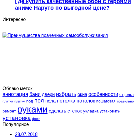
Где купить качественные обои с героями
аниме Наруто по выгодной цене?
Интересно
Облако меток
избрать
аннотация
особенности
бани
двери
окна
отделка
пол
потолка
пола
потолок
под
пошаговая
плитки
плитку
правильно
руками
сделать
стенок
укладка
ремонт
установить
установка
фото
Популярное
28.07.2018