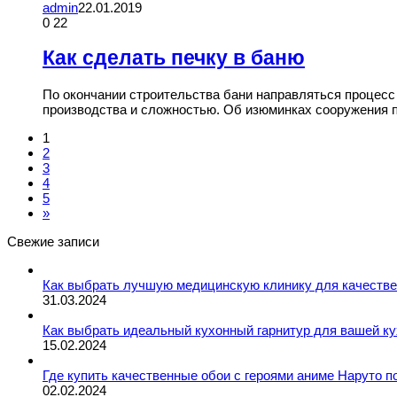
admin
22.01.2019
0
22
Как сделать печку в баню
По окончании строительства бани направляться процесс
производства и сложностью. Об изюминках сооружения 
1
2
3
4
5
»
Свежие записи
Как выбрать лучшую медицинскую клинику для качествен
31.03.2024
Как выбрать идеальный кухонный гарнитур для вашей 
15.02.2024
Где купить качественные обои с героями аниме Наруто 
02.02.2024