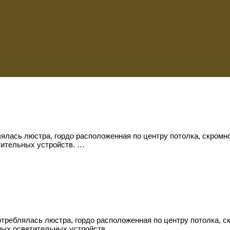
лась люстра, гордо расположенная по центру потолка, скромн
ительных устройств. …
реблялась люстра, гордо расположенная по центру потолка, с
ных осветительных устройств.…