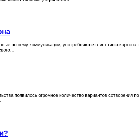
она
нные по нему коммуникации, употребляются лист гипсокартона н
левого…
ьства появилось огромное количество вариантов сотворения по
…
ми?