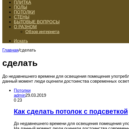
ПЛИТКА
ПОЛЫ
ПОТОЛКИ
СТЕНЫ
БЫТОВЫЕ ВОПРОСЫ
О РАЗНОМ
Обзор интернета
Искать
Главная
/
сделать
сделать
До недавнешнего времени для освещения помещения употребля
данный момент люди оценили достоинства современных освет
Потолки
admin
29.03.2019
0
23
Как сделать потолок с подсветкой
До недавнешнего времени для освещения помещения упот
На данный момент люди оценили достоинства современ