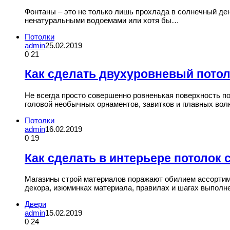
Фонтаны – это не только лишь прохлада в солнечный ден
ненатуральными водоемами или хотя бы…
Потолки
admin
25.02.2019
0
21
Как сделать двухуровневый потол
Не всегда просто совершенно ровненькая поверхность п
головой необычных орнаментов, завитков и плавных во
Потолки
admin
16.02.2019
0
19
Как сделать в интерьере потолок
Магазины строй материалов поражают обилием ассортим
декора, изюминках материала, правилах и шагах выполн
Двери
admin
15.02.2019
0
24