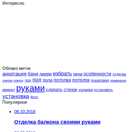
Интересно
Облако меток
избрать
аннотация
особенности
бани
двери
окна
отделка
пол
потолка
пола
потолок
под
пошаговая
плитки
плитку
правильно
руками
сделать
стенок
укладка
ремонт
установить
установка
фото
Популярное
08.10.2018
Отделка балкона своими руками