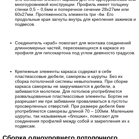
многоуровневой конструкции. Профиль имеет толщину
стенки 0,5 – 0,6мм и поперечное сечение 28х27мм или
60х27мм. Протяженность элемента три -4м. Его
продольные края загнуты внутрь для крепления зажимов и
подвесов.
Соединитель «краб» помогает для монтажа соединений
длинномерных частей, пересекающихся в каркасе из
профиля для гипсокартона под углом девяносто градусов.
Крепежные элементы каркаса содержат в себе
пластмассовые дюбели, саморезы и шурупы. Без их
сборка потолочной системы невыполнима. При сборке
каркаса саморезы не закручиваются в дюбели, а
забиваются молотком. Для потолков употребляются
развальцованные пластмассовые элементы. Бортик не
разрешает им при забивании проваливаться в пустоты
просверленных отверстий. При размере дюбеля 6мм
употребляются саморезы длиной 70 – 100мм. Маленькие
шурупы, так называемые «блошки», помогают для
соединения профилей между собой и закрепления их к
подвесам.
Сборка одноуровнего потолочного