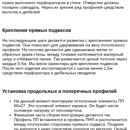
нужно выполнить перфоратором в стене. Отверстия должны
попарно совпадать. Через их крепим ряд профилей средством
молотка и дюбелей.
Крепление прямых подвесов
На последующем шаге делается разметка с креплением прямых
подвесов. Они помогают для удерживания на весу потолочного
профиля. На потолке делаются две одинаковые метки от
обратных краев стены. между точками натягивается малярный
шнур и отбивается линия. Так размечается целый потолок через
каждые 0,5м. Мы взяли ориентиры для крепления подвесов.
После чего изделия инсталлируются с шагом менее 1,5м
средством перфоратора и дюбельных гвоздиков.
Установка продольных и поперечных профилей
На данный момент монтируем потолочные элементы ПП
60х27. Это основной элемент каркаса. Он будет нести
основную нагрузку от гипсокартона.
Финишная часть сборки конструкции делается так.
Профиль ПП вставляется в профиль ПНП и располагается
между отогнутыми сторонами прямого подвеса. Позднее
он крепится к нему средством шурупов по металлу. Целый