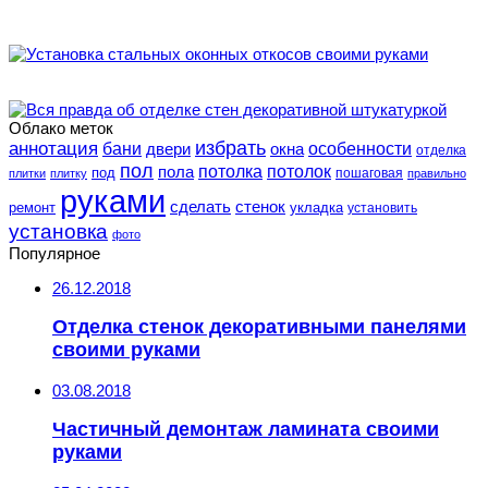
Облако меток
избрать
аннотация
особенности
бани
двери
окна
отделка
пол
потолка
пола
потолок
под
пошаговая
плитки
плитку
правильно
руками
сделать
стенок
укладка
ремонт
установить
установка
фото
Популярное
26.12.2018
Отделка стенок декоративными панелями
своими руками
03.08.2018
Частичный демонтаж ламината своими
руками