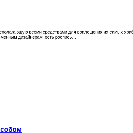
сполагающую всеми средствами для воплощения их самых храб
еменным дизайнерам, есть роспись…
особом