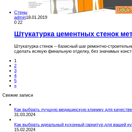
Стены
admin
18.01.2019
0
22
Штукатурка цементных стенок ме
Штукатурка стенок – базисный шаг ремонтно-строительн
сделать всякую финальную отделку, без значимых кон
1
2
3
4
5
»
Свежие записи
Как выбрать лучшую медицинскую клинику для качествен
31.03.2024
Как выбрать идеальный кухонный гарнитур для вашей 
15.02.2024