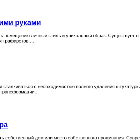
оими руками
ь помещению личный стиль и уникальный образ. Существует огро
ом трафаретов,…
и
ся сталкиваться с необходимостью полного удаления штукатурки
я трансформации…
ра
ить собственный дом или место собственного проживания. Совр