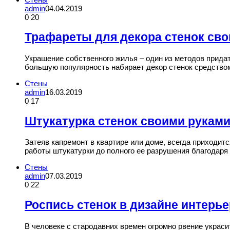
admin
04.04.2019
0
20
Трафареты для декора стенок св
Украшение собственного жилья – один из методов придат
большую популярность набирает декор стенок средств
Стены
admin
16.03.2019
0
17
Штукатурка стенок своими рукам
Затеяв капремонт в квартире или доме, всегда приходит
работы штукатурки до полного ее разрушения благодар
Стены
admin
07.03.2019
0
22
Роспись стенок в дизайне интерье
В человеке с стародавних времен огромно рвение украс