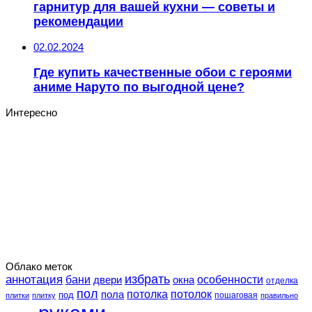
гарнитур для вашей кухни — советы и
рекомендации
02.02.2024
Где купить качественные обои с героями
аниме Наруто по выгодной цене?
Интересно
Облако меток
избрать
аннотация
особенности
бани
двери
окна
отделка
пол
потолка
пола
потолок
под
пошаговая
плитки
плитку
правильно