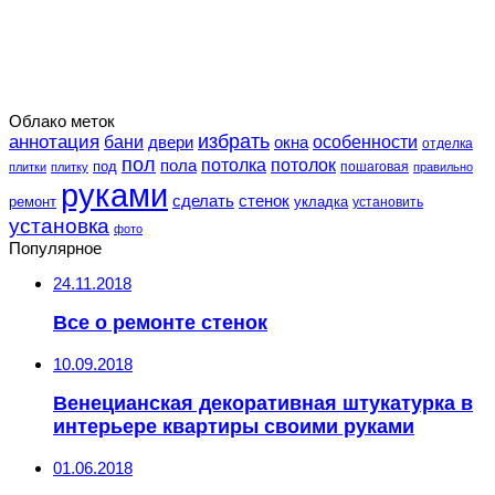
Облако меток
избрать
аннотация
особенности
бани
двери
окна
отделка
пол
потолка
пола
потолок
под
пошаговая
плитки
плитку
правильно
руками
сделать
стенок
укладка
ремонт
установить
установка
фото
Популярное
24.11.2018
Все о ремонте стенок
10.09.2018
Венецианская декоративная штукатурка в
интерьере квартиры своими руками
01.06.2018