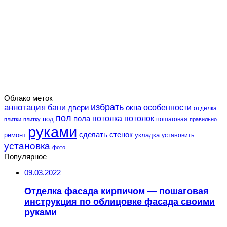
Облако меток
избрать
аннотация
особенности
бани
двери
окна
отделка
пол
потолка
пола
потолок
под
пошаговая
плитки
плитку
правильно
руками
сделать
стенок
укладка
ремонт
установить
установка
фото
Популярное
09.03.2022
Отделка фасада кирпичом — пошаговая
инструкция по облицовке фасада своими
руками