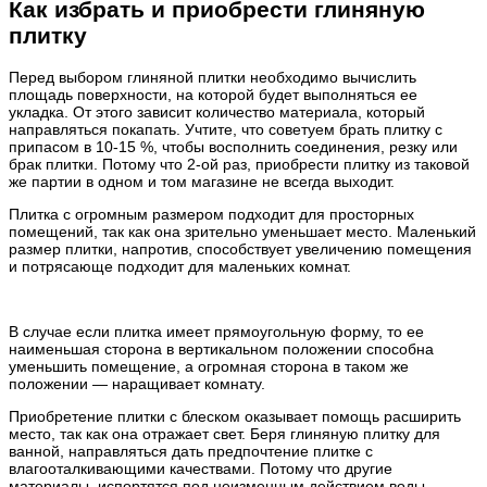
Как избрать и приобрести глиняную
плитку
Перед выбором глиняной плитки необходимо вычислить
площадь поверхности, на которой будет выполняться ее
укладка. От этого зависит количество материала, который
направляться покапать. Учтите, что советуем брать плитку с
припасом в 10-15 %, чтобы восполнить соединения, резку или
брак плитки. Потому что 2-ой раз, приобрести плитку из таковой
же партии в одном и том магазине не всегда выходит.
Плитка с огромным размером подходит для просторных
помещений, так как она зрительно уменьшает место. Маленький
размер плитки, напротив, способствует увеличению помещения
и потрясающе подходит для маленьких комнат.
В случае если плитка имеет прямоугольную форму, то ее
наименьшая сторона в вертикальном положении способна
уменьшить помещение, а огромная сторона в таком же
положении — наращивает комнату.
Приобретение плитки с блеском оказывает помощь расширить
место, так как она отражает свет. Беря глиняную плитку для
ванной, направляться дать предпочтение плитке с
влагооталкивающими качествами. Потому что другие
материалы, испортятся под неизменным действием воды.