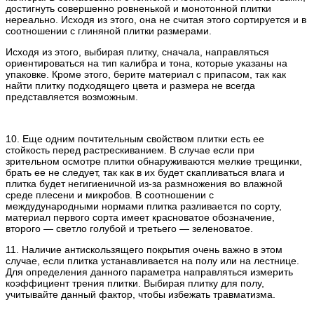
достигнуть совершенно ровненькой и монотонной плитки
нереально. Исходя из этого, она не считая этого сортируется и в
соотношении с глиняной плитки размерами.
Исходя из этого, выбирая плитку, сначала, направляться
ориентироваться на тип калибра и тона, которые указаны на
упаковке. Кроме этого, берите материал с припасом, так как
найти плитку подходящего цвета и размера не всегда
представляется возможным.
10. Еще одним почтительным свойством плитки есть ее
стойкость перед растрескиванием. В случае если при
зрительном осмотре плитки обнаруживаются мелкие трещинки,
брать ее не следует, так как в их будет скапливаться влага и
плитка будет негигиеничной из-за размножения во влажной
среде плесени и микробов. В соотношении с
междудународными нормами плитка разливается по сорту,
материал первого сорта имеет красноватое обозначение,
второго — светло голубой и третьего — зеленоватое.
11. Наличие антискользящего покрытия очень важно в этом
случае, если плитка устанавливается на полу или на лестнице.
Для определения данного параметра направляться измерить
коэффициент трения плитки. Выбирая плитку для полу,
учитывайте данный фактор, чтобы избежать травматизма.