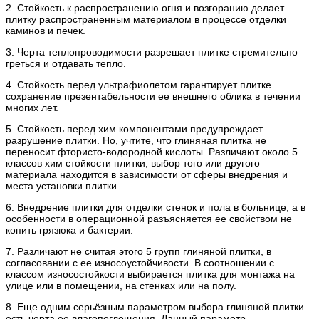
2. Стойкость к распространению огня и возгоранию делает
плитку распространенным материалом в процессе отделки
каминов и печек.
3. Черта теплопроводимости разрешает плитке стремительно
греться и отдавать тепло.
4. Стойкость перед ультрафиолетом гарантирует плитке
сохранение презентабельности ее внешнего облика в течении
многих лет.
5. Стойкость перед хим компонентами предупреждает
разрушение плитки. Но, учтите, что глиняная плитка не
переносит фтористо-водородной кислоты. Различают около 5
классов хим стойкости плитки, выбор того или другого
материала находится в зависимости от сферы внедрения и
места установки плитки.
6. Внедрение плитки для отделки стенок и пола в больнице, а в
особенности в операционной разъясняется ее свойством не
копить грязюка и бактерии.
7. Различают не считая этого 5 групп глиняной плитки, в
согласовании с ее износоустойчивости. В соотношении с
классом износостойкости выбирается плитка для монтажа на
улице или в помещении, на стенках или на полу.
8. Еще одним серьёзным параметром выбора глиняной плитки
есть черта ее влагопоглощения. Данный параметр