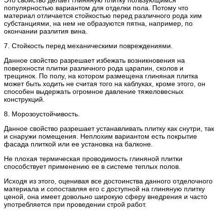
Это свойство делает глиняную плитку пользующимся
популярностью вариантом для отделки пола. Потому что
материал отличается стойкостью перед различного рода хим
субстанциями, на нем не образуются пятна, например, по
окончании разлития вина.
7. Стойкость перед механическими повреждениями.
Данное свойство разрешает избежать возникновения на
поверхности плитки различного рода царапин, сколов и
трещинок. По полу, на котором размещена глиняная плитка
может быть ходить не считая того на каблуках, кроме этого, он
способен выдержать огромное давление тяжеловесных
конструкций.
8. Морозоустойчивость.
Данное свойство разрешает устанавливать плитку как снутри, так
и снаружи помещения. Неплохим вариантом есть покрытие
фасада плиткой или ее установка на балконе.
Не плохая термическая проводимость глиняной плитки
способствует применению ее в системе теплых полов.
Исходя из этого, оценивая все достоинства данного отделочного
материала и сопоставляя его с доступной на глиняную плитку
ценой, она имеет довольно широкую сферу внедрения и часто
употребляется при проведении строй работ.