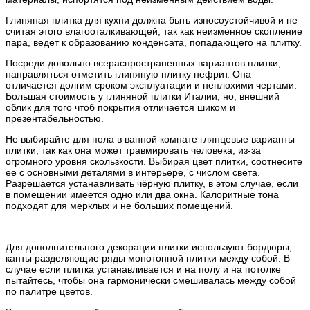
Глиняная плитка для кухни должна быть износоустойчивой и не
считая этого влагооталкивающей, так как неизменное скопление
пара, ведет к образованию конденсата, попадающего на плитку.
Посреди довольно всераспространенных вариантов плитки,
направляться отметить глиняную плитку нефрит. Она
отличается долгим сроком эксплуатации и неплохими чертами.
Большая стоимость у глиняной плитки Италии, но, внешний
облик для того чтоб покрытия отличается шиком и
презентабельностью.
Не выбирайте для пола в ванной комнате глянцевые варианты
плитки, так как она может травмировать человека, из-за
огромного уровня скользкости. Выбирая цвет плитки, соотнесите
ее с основными деталями в интерьере, с числом света.
Разрешается устанавливать чёрную плитку, в этом случае, если
в помещении имеется одно или два окна. Калоритные тона
подходят для мерклых и не больших помещений.
Для дополнительного декорации плитки используют бордюры,
канты разделяющие ряды монотонной плитки между собой. В
случае если плитка устанавливается и на полу и на потолке
пытайтесь, чтобы она гармонически смешивалась между собой
по палитре цветов.