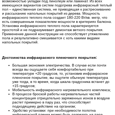
возможностью укладки под линолеум или ламинат. Из всех
имеющихся вариантов систем подогрева инфракрасный теплый
пол – единственная система, не приводящая к растрескиванию
и рассыханию напольных покрытий из дерева. Мощность
инфракрасного теплого пола создает 180-220 Вт/кв. метр, что
есть совершенным показателем мощности в критериях балкона.
Установка инфракрасного теплого пола характеризуется
простотой и не подразумевает демонтаж ветхого покрытия.
Применение данной конструкции не способствует утяжелению
пола и результативно смешивается с хоть какими видами
напольных покрытий.
Достоинства инфракрасного пленочного покрытия:
Большая экономия электричества. В случае если почти
всегда вы ощущаете себя комфортабельно при
температуре +20 градусов, то, установив инфракрасное
пленочное покрытие, вы ощутите обычную температура
уже тогда, в то время, когда шкала градусника встанет до
+15 градусов;
Мобильность инфракрасного нагревательного комплекса;
В процессе броской работы нагревательных частей
концентрация отрицательно заряженных ионов в воздухе
растет примерно в пару раз, что способствует
подходящему действию на организм;
Удобство установки: при необходимости полотна
инфракрасной пленки может быть разрезать на пара