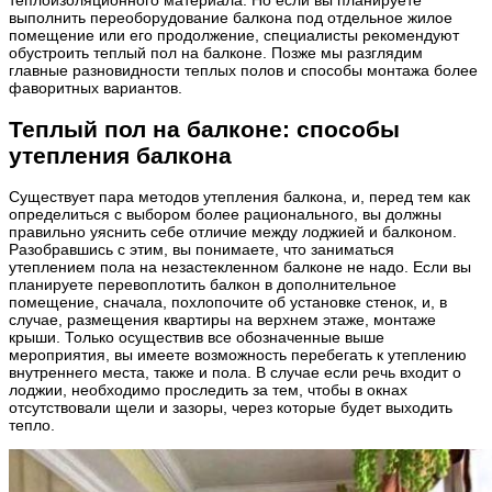
теплоизоляционного материала. Но если вы планируете
выполнить переоборудование балкона под отдельное жилое
помещение или его продолжение, специалисты рекомендуют
обустроить теплый пол на балконе. Позже мы разглядим
главные разновидности теплых полов и способы монтажа более
фаворитных вариантов.
Теплый пол на балконе: способы
утепления балкона
Существует пара методов утепления балкона, и, перед тем как
определиться с выбором более рационального, вы должны
правильно уяснить себе отличие между лоджией и балконом.
Разобравшись с этим, вы понимаете, что заниматься
утеплением пола на незастекленном балконе не надо. Если вы
планируете перевоплотить балкон в дополнительное
помещение, сначала, похлопочите об установке стенок, и, в
случае, размещения квартиры на верхнем этаже, монтаже
крыши. Только осуществив все обозначенные выше
мероприятия, вы имеете возможность перебегать к утеплению
внутреннего места, также и пола. В случае если речь входит о
лоджии, необходимо проследить за тем, чтобы в окнах
отсутствовали щели и зазоры, через которые будет выходить
тепло.