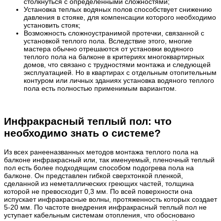
столкнуться с определенными сложностями;
Установка теплых водяных полов способствует снижению
давления в стояке, для компенсации которого необходимо
установить стояк;
Возможность сложноустранимой протечки, связанной с
установкой теплого пола. Вследствие этого, многие
мастера обычно отрешаются от установки водяного
теплого пола на балконе в критериях многоквартирных
домов, что связано с трудностями монтажа и следующей
эксплуатацией. Но в квартирах с отдельным отопительным
контуром или личных зданиях установка водяного теплого
пола есть полностью применимым вариантом.
Инфракрасный теплый пол: что
необходимо знать о системе?
Из всех ранееназванных методов монтажа теплого пола на
балконе инфракрасный или, так именуемый, пленочный теплый
пол есть более подходящим способом подогрева пола на
балконе. Он представлен гибкой сверхтонкой пленкой,
сделанной из неметаллических греющих частей, толщина
которой не превосходит 0,3 мм. По всей поверхности она
испускает инфракрасные волны, протяженность которых создает
5-20 мм. По частоте внедрения инфракрасный теплый пол не
уступает кабельным системам отопления, что обосновано