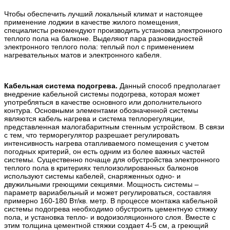
Чтобы обеспечить лучший локальный климат и настоящее
применение лоджии в качестве жилого помещения,
специалисты рекомендуют производить установка электронного
теплого пола на балконе. Выделяют пара разновидностей
электронного теплого пола: теплый пол с применением
нагревательных матов и электронного кабеля.
Кабельная система подогрева.
Данный способ предполагает
внедрение кабельной системы подогрева, которая может
употребляться в качестве основного или дополнительного
контура. Основными элементами обозначенной системы
являются кабель нагрева и система теплорегуляции,
представленная малогабаритным стенным устройством. В связи
с тем, что терморегулятор разрешает регулировать
интенсивность нагрева отапливаемого помещения с учетом
погодных критерий, он есть одним из более важных частей
системы. Существенно почаще для обустройства электронного
теплого пола в критериях теплоизолированных балконов
используют системы кабелей, снаряженных одно- и
двужильными греющими секциями. Мощность системы –
параметр вариабельный и может регулироваться, составляя
примерно 160-180 Вт/кв. метр. В процессе монтажа кабельной
системы подогрева необходимо обустроить цементную стяжку
пола, и установка тепло- и водоизоляционного слоя. Вместе с
этим толщина цементной стяжки создает 4-5 см, а греющий