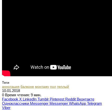
Теги
аннотация
балконе
монтажу
пол
теплый
10.01.2018
0
Время чтения: 9 мин.
Facebook
X
LinkedIn
Tumblr
Pinterest
Reddit
Вконтакте
Одноклассники
Messenger
Messenger
WhatsApp
Telegram
Viber