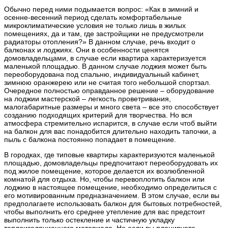
Обычно перед ними подымается вопрос: «Как в зимний и
осенне-весенний период сделать комфортабельные
микроклиматические условия не только лишь в жилых
помещениях, да и там, где застройщики не предусмотрели
радиаторы отопления?» В данном случае, речь входит о
балконах и лоджиях. Они в особенности ценятся
домовладельцами, в случае если квартира характеризуется
маленькой площадью. В данном случае лоджия может быть
переоборудована под спальню, индивидуальный кабинет,
зимнюю оранжерею или не считая того небольшой спортзал.
Очередное полностью оправданное решение – оборудование
на лоджии мастерской – легкость проветривания,
малогабаритные размеры и много света – все это способствует
созданию подходящих критерий для творчества. Но вся
атмосфера стремительно испарится, в случае если чтоб выйти
на балкон для вас понадобится длительно находить тапочки, а
пыль с балкона постоянно попадает в помещение.
В городках, где типовые квартиры характеризуются маленькой
площадью, домовладельцы предпочитают переоборудовать их
под жилое помещение, которое делается их возлюбленной
комнатой для отдыха. Но, чтобы перевоплотить балкон или
лоджию в настоящее помещение, необходимо определиться с
его мотивированным предназначением. В этом случае, если вы
предполагаете использовать балкон для бытовых потребностей,
чтобы выполнить его среднее утепление для вас предстоит
выполнить только остекление и частичную укладку