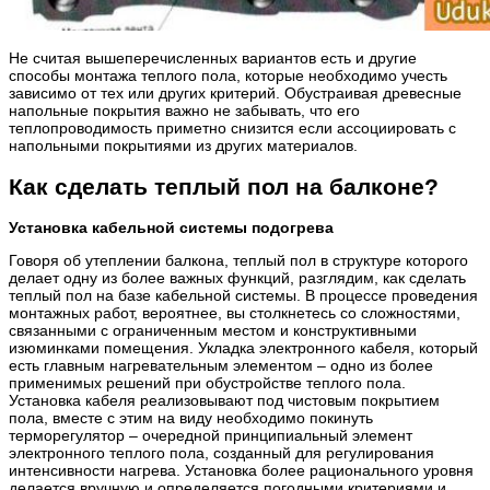
Не считая вышеперечисленных вариантов есть и другие
способы монтажа теплого пола, которые необходимо учесть
зависимо от тех или других критерий. Обустраивая древесные
напольные покрытия важно не забывать, что его
теплопроводимость приметно снизится если ассоциировать с
напольными покрытиями из других материалов.
Как сделать теплый пол на балконе?
Установка кабельной системы подогрева
Говоря об утеплении балкона, теплый пол в структуре которого
делает одну из более важных функций, разглядим, как сделать
теплый пол на базе кабельной системы. В процессе проведения
монтажных работ, вероятнее, вы столкнетесь со сложностями,
связанными с ограниченным местом и конструктивными
изюминками помещения. Укладка электронного кабеля, который
есть главным нагревательным элементом – одно из более
применимых решений при обустройстве теплого пола.
Установка кабеля реализовывают под чистовым покрытием
пола, вместе с этим на виду необходимо покинуть
терморегулятор – очередной принципиальный элемент
электронного теплого пола, созданный для регулирования
интенсивности нагрева. Установка более рационального уровня
делается вручную и определяется погодными критериями и