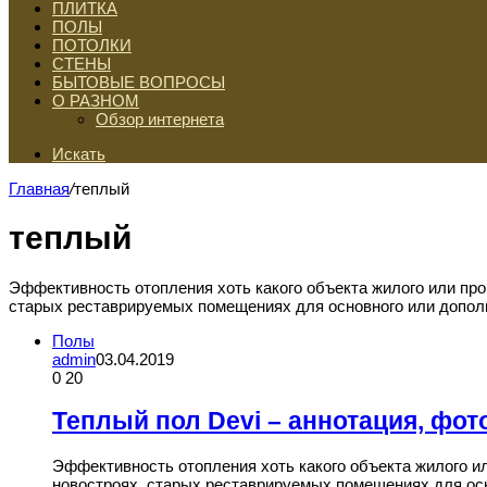
ПЛИТКА
ПОЛЫ
ПОТОЛКИ
СТЕНЫ
БЫТОВЫЕ ВОПРОСЫ
О РАЗНОМ
Обзор интернета
Искать
Главная
/
теплый
теплый
Эффективность отопления хоть какого объекта жилого или пр
старых реставрируемых помещениях для основного или дополн
Полы
admin
03.04.2019
0
20
Теплый пол Devi – аннотация, фото
Эффективность отопления хоть какого объекта жилого и
новостроях, старых реставрируемых помещениях для осн