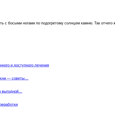
ть с босыми ногами по подогретому солнцем камню. Так отчего
ного и доступного лечения
кухни — советы…
по выгодной…
реработки