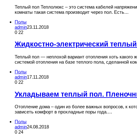
Теплый пол Теплолюкс – это система кабелей напряжения
комнаты такая система производит через пол. Есть…
Полы
admin
23.11.2018
0
22
Жидкостно-электрический теплый
Теплый пол — неплохой вариант отопления хоть какого 
системой отопления на базе теплого пола, сделанной к
Полы
admin
17.11.2018
0
22
Укладываем теплый пол. Пленочн
Отопление дома – один из более важных вопросов, к кот
зависеть комфорт в прохладные поры года.…
Полы
admin
24.08.2018
0
24