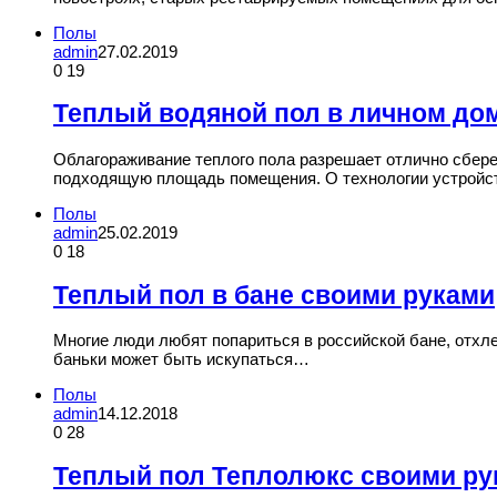
Полы
admin
27.02.2019
0
19
Теплый водяной пол в личном до
Облагораживание теплого пола разрешает отлично сбере
подходящую площадь помещения. О технологии устройст
Полы
admin
25.02.2019
0
18
Теплый пол в бане своими руками
Многие люди любят попариться в российской бане, отхле
баньки может быть искупаться…
Полы
admin
14.12.2018
0
28
Теплый пол Теплолюкс своими ру