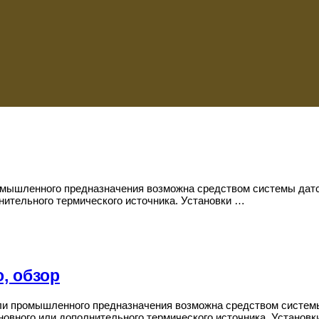
омышленного предназначения возможна средством системы датско
ительного термического источника. Установки …
, обзор
ли промышленного предназначения возможна средством системы 
овного или дополнительного термического источника. Установ