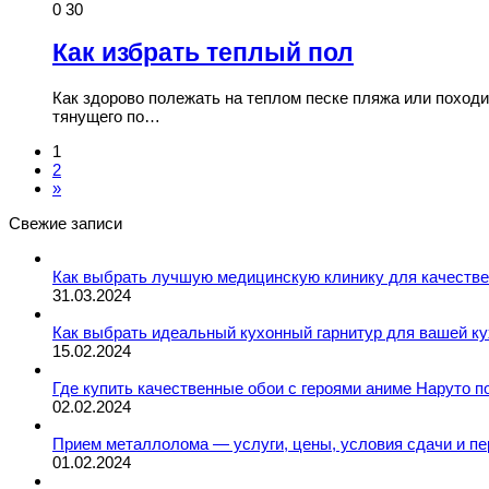
0
30
Как избрать теплый пол
Как здорово полежать на теплом песке пляжа или походи
тянущего по…
1
2
»
Свежие записи
Как выбрать лучшую медицинскую клинику для качествен
31.03.2024
Как выбрать идеальный кухонный гарнитур для вашей 
15.02.2024
Где купить качественные обои с героями аниме Наруто 
02.02.2024
Прием металлолома — услуги, цены, условия сдачи и пе
01.02.2024