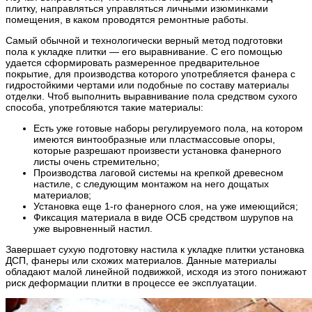
плитку, направляться управляться личными изюминками
помещения, в каком проводятся ремонтные работы.
Самый обычной и технологически верный метод подготовки
пола к укладке плитки — его выравнивание. С его помощью
удается сформировать размеренное предварительное
покрытие, для производства которого употребляется фанера с
гидростойкими чертами или подобные по составу материалы
отделки. Чтоб выполнить выравнивание пола средством сухого
способа, употребляются такие материалы:
Есть уже готовые наборы регулируемого пола, на котором
имеются винтообразные или пластмассовые опоры,
которые разрешают произвести установка фанерного
листы очень стремительно;
Производства лаговой системы на крепкой древесном
настиле, с следующим монтажом на него дощатых
материалов;
Установка еще 1-го фанерного слоя, на уже имеющийся;
Фиксация материала в виде ОСБ средством шурупов на
уже выровненный настил.
Завершает сухую подготовку настила к укладке плитки установка
ДСП, фанеры или схожих материалов. Данные материалы
обладают малой линейной подвижкой, исходя из этого понижают
риск деформации плитки в процессе ее эксплуатации.