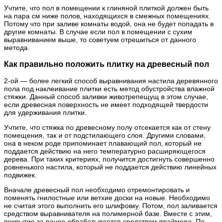
Учтите, что пол в помещении к глиняной плиткой должен быть
на пара см ниже полов, находящихся в смежных помещениях.
Потому что при заливе комнаты водой, она не будет попадать в
другие комнаты. В случае если пол в помещении с сухим
выравниванием выше, то советуем отрешиться от данного
метода.
Как правильно положить плитку на древесный пол
2-ой — более легкий способ выравнивания настила деревянного
пола под наклеивание плитки есть метод обустройства влажной
стяжки. Данный способ заливки животрепещущ в этом случае,
если древесная поверхность не имеет подходящей твердости
для удерживания плитки.
Учтите, что стяжка по древесному полу отсекается как от стену
помещения, так и от подстилающего слоя. Другими словами,
она в неком роде припоминает плавающий пол, который не
поддается действию на него температурно расширяющегося
дерева. При таких критериях, получится достигнуть совершенно
ровненького настила, который не поддается действию линейных
подвижек.
Вначале древесный пол необходимо отремонтировать и
поменять гнилостные или ветхие доски на новые. Необходимо
не считая этого выполнить его шлифовку. Потом, пол заливается
средством выравнивателя на полимерной базе. Вместе с этим,
покрытие за ранее обрабатывается средством праймера. По