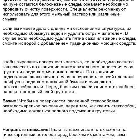
на руке остаются белоснежные следы, означает необходимо
проводить очистку поверхности. Специалисты рекомендуют
использовать для этого мыльный раствор или различные
смывки.
Если вы имеете дело с длинными отслоениями штукатурки, их
необходимо сбрызнуть водой и удалить острым шпателем. В
случае если необходимо удалить пятна сажи или жирные следы,
смойте их водой с добавлением традиционных моющих средств.
Чтобы выровнять поверхность потолка, ее необходимо всецело
зашпаклевать по окончании подготовительного нанесения слоя
грунтовки средством мягенького валика. По окончании
подсыхания шпаклевочного слоя поверхность по всей площади
шлифуют средством наждачной бумаги и очищают от
показавшейся пыли. Перед броским наклеиванием стеклообоев
наносят повторный слой грунтовки.
Важно!
Чтобы на поверхности, оклеенной стеклообоями,
оказалось крепкое основание, перед тем, как клеить стеклообои,
необходимо дождаться полного подсыхания грунтовки.
Направьте внимание!
Если вы наклеиваете стеклохолст на
гипсокартонный потолок, перед броским их монтажом, швы