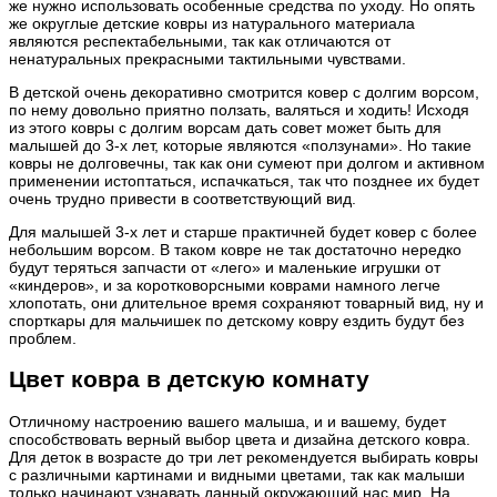
же нужно использовать особенные средства по уходу. Но опять
же округлые детские ковры из натурального материала
являются респектабельными, так как отличаются от
ненатуральных прекрасными тактильными чувствами.
В детской очень декоративно смотрится ковер с долгим ворсом,
по нему довольно приятно ползать, валяться и ходить! Исходя
из этого ковры с долгим ворсам дать совет может быть для
малышей до 3-х лет, которые являются «ползунами». Но такие
ковры не долговечны, так как они сумеют при долгом и активном
применении истоптаться, испачкаться, так что позднее их будет
очень трудно привести в соответствующий вид.
Для малышей 3-х лет и старше практичней будет ковер с более
небольшим ворсом. В таком ковре не так достаточно нередко
будут теряться запчасти от «лего» и маленькие игрушки от
«киндеров», и за коротковорсными коврами намного легче
хлопотать, они длительное время сохраняют товарный вид, ну и
спорткары для мальчишек по детскому ковру ездить будут без
проблем.
Цвет ковра в детскую комнату
Отличному настроению вашего малыша, и и вашему, будет
способствовать верный выбор цвета и дизайна детского ковра.
Для деток в возрасте до три лет рекомендуется выбирать ковры
с различными картинами и видными цветами, так как малыши
только начинают узнавать данный окружающий нас мир. На