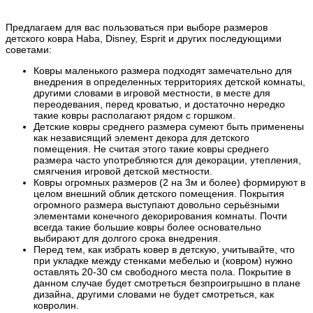
Предлагаем для вас пользоваться при выборе размеров
детского ковра Haba, Disney, Esprit и других последующими
советами:
Ковры маленького размера подходят замечательно для
внедрения в определенных территориях детской комнаты,
другими словами в игровой местности, в месте для
переодевания, перед кроватью, и достаточно нередко
такие ковры располагают рядом с горшком.
Детские ковры среднего размера сумеют быть применены
как независящий элемент декора для детского
помещения. Не считая этого такие ковры среднего
размера часто употребляются для декорации, утепления,
смягчения игровой детской местности.
Ковры огромных размеров (2 на 3м и более) формируют в
целом внешний облик детского помещения. Покрытия
огромного размера выступают довольно серьёзными
элементами конечного декорирования комнаты. Почти
всегда такие большие ковры более основательно
выбирают для долгого срока внедрения.
Перед тем, как избрать ковер в детскую, учитывайте, что
при укладке между стенками мебелью и (ковром) нужно
оставлять 20-30 см свободного места пола. Покрытие в
данном случае будет смотреться безпроигрышно в плане
дизайна, другими словами не будет смотреться, как
ковролин.