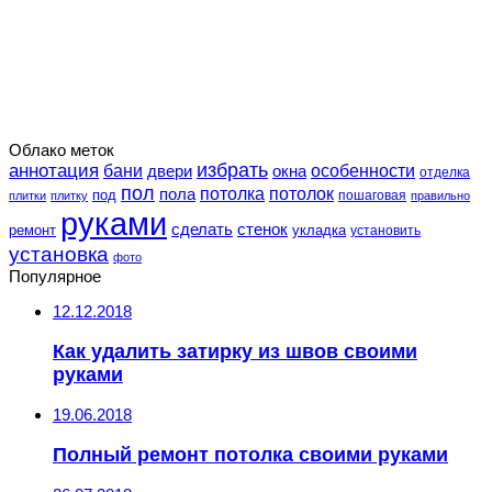
Облако меток
избрать
аннотация
особенности
бани
двери
окна
отделка
пол
потолка
пола
потолок
под
пошаговая
плитки
плитку
правильно
руками
сделать
стенок
укладка
ремонт
установить
установка
фото
Популярное
12.12.2018
Как удалить затирку из швов своими
руками
19.06.2018
Полный ремонт потолка своими руками