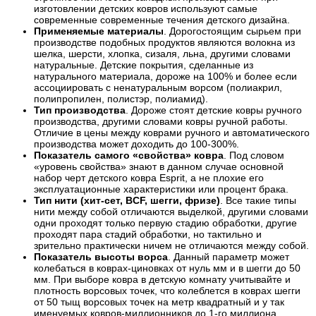
изготовлении детских ковров используют самые
современные современные течения детского дизайна.
Применяемые материалы
. Дорогостоящим сырьем при
производстве подобных продуктов являются волокна из
шелка, шерсти, хлопка, сизаля, льна, другими словами
натуральные. Детские покрытия, сделанные из
натурального материала, дороже на 100% и более если
ассоциировать с ненатуральным ворсом (полиакрил,
полипропилен, полистэр, полиамид).
Тип производства
. Дороже стоят детские ковры ручного
производства, другими словами ковры ручной работы.
Отличие в цены между коврами ручного и автоматического
производства может доходить до 100-300%.
Показатель самого «свойства» ковра
. Под словом
«уровень свойства» знают в данном случае основной
набор черт детского ковра Esprit, а не плохие его
эксплуатационные характеристики или процент брака.
Тип нити (хит-сет, BCF, шегги, фризе)
. Все такие типы
нити между собой отличаются выделкой, другими словами
одни проходят только первую стадию обработки, другие
проходят пара стадий обработки, но тактильно и
зрительно практически ничем не отличаются между собой.
Показатель высоты ворса
. Данный параметр может
колебаться в коврах-циновках от нуль мм и в шегги до 50
мм. При выборе ковра в детскую комнату учитывайте и
плотность ворсовых точек, что колеблется в коврах шегги
от 50 тыщ ворсовых точек на метр квадратный и у так
именуемых ковров-миллионников до 1-го миллиона