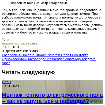
ворсовых точек на метр квадратный.
Так, вы поняли, что на данный момент в продаже представлено
обширное обилие ковров, созданных для детских комнат. При
выборе напольного покрытия сначала поглядите фото ковров в
детскую комнату, после чего вычислите размеры, которые
обязан иметь такой девайс. Обусловьтесь с материалом, длиной
ворса, цветом и формой покрытия, воспользовавшись нашими
советами и беря во внимание возраст вашего малыша.
Теги
детскую
избрать
ковер
19.05.2018
0
Время чтения: 8 мин.
Facebook
X
LinkedIn
Tumblr
Pinterest
Reddit
Вконтакте
Одноклассники
Messenger
Messenger
WhatsApp
Telegram
Viber
Читать следующую
Полы
10.01.2023
Монтаж теплого электрического пола
– как не запутаться в проводах?