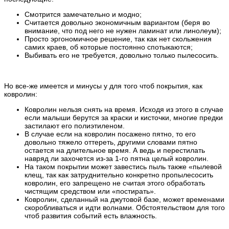
Смотрится замечательно и модно;
Считается довольно экономичным вариантом (беря во
внимание, что под него не нужен ламинат или линолеум);
Просто эргономичное решение, так как нет скольжения
самих краев, об которые постоянно спотыкаются;
Выбивать его не требуется, довольно только пылесосить.
Но все-же имеется и минусы у для того чтоб покрытия, как
ковролин:
Ковролин нельзя снять на время. Исходя из этого в случае
если малыши берутся за краски и кисточки, многие предки
застилают его полиэтиленом.
В случае если на ковролин посажено пятно, то его
довольно тяжело оттереть, другими словами пятно
остается на длительное время. А ведь и перестилать
навряд ли захочется из-за 1-го пятна целый ковролин.
На таком покрытии может завестись пыль также «пылевой
клещ, так как затруднительно конкретно пропылесосить
ковролин, его запрещено не считая этого обработать
чистящим средством или «постирать».
Ковролин, сделанный на джутовой базе, может временами
скоробливаться и идти волнами. Обстоятельством для того
чтоб развития событий есть влажность.