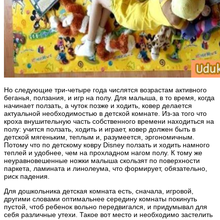
Но следующие три-четыре года числятся возрастам активного
беганья, ползания, и игр на полу. Для малыша, в то время, когда
начинает ползать, а чуток позже и ходить, ковер делается
актуальной необходимостью в детской комнате. Из-за того что
кроха внушительную часть собственного времени находиться на
полу: учится ползать, ходить и играет, ковер должен быть в
детской мягеньким, теплым и, разумеется, эргономичным.
Потому что по детскому ковру Disney ползать и ходить намного
теплей и удобнее, чем на прохладном нагом полу. К тому же
неуравновешенные ножки малыша скользят по поверхности
паркета, ламината и линолеума, что формирует, обязательно,
риск падения.
Для дошкольника детская комната есть, сначала, игровой,
другими словами оптимальнее середину комнаты покинуть
пустой, чтоб ребенок вольно передвигался, и придумывал для
себя различные утехи. Такое вот место и необходимо застелить