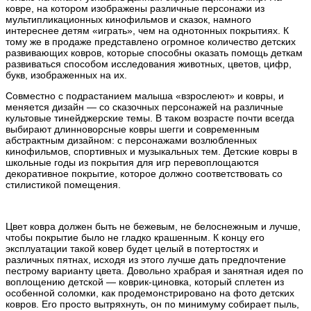
ковре, на котором изображены различные персонажи из
мультипликационных кинофильмов и сказок, намного
интереснее детям «играть», чем на однотонных покрытиях. К
тому же в продаже представлено огромное количество детских
развивающих ковров, которые способны оказать помощь деткам
развиваться способом исследования животных, цветов, цифр,
букв, изображенных на их.
Совместно с подрастанием малыша «взрослеют» и ковры, и
меняется дизайн — со сказочных персонажей на различные
культовые тинейджерские темы. В таком возрасте почти всегда
выбирают длинноворсные ковры шегги и современным
абстрактным дизайном: с персонажами возлюбленных
кинофильмов, спортивных и музыкальных тем. Детские ковры в
школьные годы из покрытия для игр перевоплощаются
декоративное покрытие, которое должно соответствовать со
стилистикой помещения.
Цвет ковра должен быть не бежевым, не белоснежным и лучше,
чтобы покрытие было не гладко крашенным. К концу его
эксплуатации такой ковер будет целый в потертостях и
различных пятнах, исходя из этого лучше дать предпочтение
пестрому варианту цвета. Довольно храбрая и занятная идея по
воплощению детской — коврик-циновка, который сплетен из
особенной соломки, как продемонстрировано на фото детских
ковров. Его просто вытряхнуть, он по минимуму собирает пыль,