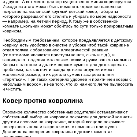
и другое. А вот место для игр существенно миниатюризируется.
Исходя из этого может быть поменять огромное напольное
покрытие на маленький круглый детский ковер, габариты
которого разрешают его стелить и убирать по мере надобности
— например, на летний период. К тому же в собственной
комнате школьник может обойтись по сути только прикроватным
ковриком.
Необходимым требованием, которое предъявляется к детскому
коврику, есть удобство в очистке и уборке чтоб такой коврик не
отдал толчка к образованию аллергической реакции
(симптомами являются приступы кашля, сыпь и т. д.), и
защищал от падения маленькие ножки и ручки вашего малыша.
Ковры с плотным и долгим ворсом сумеют для деток сделать
проблемы, так как почти всегда детские игрушки имеют
маленькой размер, и их детали сумеют застревать или
«теряться». При таких критериях удобнее и практичней ковры с
небольшим ворсом, из-за того, что их намного легче пылесосить
и чистить.
Ковер против ковролина
Огромное количество собственных родителей останавливают
собственный выбор на ковровом покрытии для детской комнаты,
другими словами на ковралине, который всецело покрывает
поверхность пола и закрепляется с помощью плинтусов.
Достоинства внедрения ковролина в детских комнатах –
последующие: