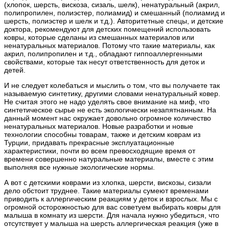
(хлопок, шерсть, вискоза, сизаль, шелк), ненатуральный (акрил,
полипропилен, полиэстер, полиамид) и смешанный (полиамид и
шерсть, полиэстер и шелк и т.д.). Авторитетные спецы, и детские
доктора, рекомендуют для детских помещений использовать
ковры, которые сделаны из смешанных материалов или
ненатуральных материалов. Потому что такие материалы, как
акрил, полипропилен и т.д., обладают гиппоаллергенными
свойствами, которые так несут ответственность для деток и
детей.
И не следует колебаться и мыслить о том, что вы получаете так
называемую синтетику, другими словами ненатуральный ковер.
Не считая этого не надо уделять свое внимание на миф, что
синтетическое сырье не есть экологически незапятнанным. На
данный момент нас окружает довольно огромное количество
ненатуральных материалов. Новые разработки и новые
технологии способны товарам, также и детским коврам из
Турции, придавать прекрасные эксплуатационные
характеристики, почти во всем превосходящие время от
времени совершенно натуральные материалы, вместе с этим
выполняя все нужные экологические нормы.
А вот с детскими коврами из хлопка, шерсти, вискозы, сизали
дело обстоит труднее. Такие материалы сумеют временами
приводить к аллергическим реакциям у деток и взрослых. Мы с
огромной осторожностью для вас советуем выбирать ковры для
малыша в комнату из шерсти. Для начала нужно убедиться, что
отсутствует у малыша на шерсть аллергическая реакция (уже в