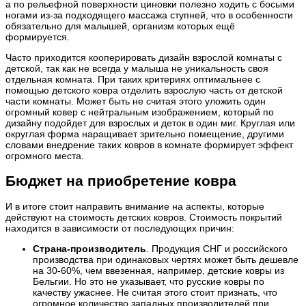
а по рельефной поверхности циновки полезно ходить с босыми
ногами из-за подходящего массажа ступней, что в особенности
обязательно для малышей, организм которых ещё
формируется.
Часто приходится кооперировать дизайн взрослой комнаты с
детской, так как не всегда у малыша не уникальность своя
отдельная комната. При таких критериях оптимальнее с
помощью детского ковра отделить взрослую часть от детской
части комнаты. Может быть не считая этого уложить один
огромный ковер с нейтральным изображением, который по
дизайну подойдет для взрослых и деток в один миг. Круглая или
округлая форма наращивает зрительно помещение, другими
словами внедрение таких ковров в комнате формирует эффект
огромного места.
Бюджет на приобретение ковра
И в итоге стоит направить внимание на аспекты, которые
действуют на стоимость детских ковров. Стоимость покрытий
находится в зависимости от последующих причин:
Страна-производитель
. Продукция СНГ и российского
производства при одинаковых чертях может быть дешевле
на 30-60%, чем ввезенная, например, детские ковры из
Бельгии. Но это не указывает, что русские ковры по
качеству ужаснее. Не считая этого стоит признать, что
огромное количество западных производителей при