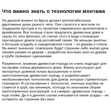
Что важно знать о технологии монтажа
На данный момент из бруса делают респектабельные
двуэтажные дома разного типа. Они строятся в экостиле по
традициям протцов и по проектам современных архитекторов и
дизайнеров. Все почаще стали предлагать древесные дома и
сауны по типу финских, не считая этого в моде стилизации
пригородных домов под российский терем. Не меньше занятны
и большие усадьбы в скандинавском стиле – из дерева и стекла.
Не имеет значения, помпезное будет строение либо малая дача
своими руками из дерева – разработка монтажа окон из дерева
в срубе примерно одинаковая.
Разумеется, влажная древесная порода не очень подходит для
постройки стенок деревянного дома. Финны используют для
экспортных домиков только высушенную и хочет
приготовленную древесную породу, и разрабатывают
необыкновенную технологию для домов, которые стремительно
планируют. В согласовании с технологии, оконные коробки не
ставятся в сруб, как минимум, полгода по окончании сборки
приготовленных конструкций, а в «живую» древесную породу –
ещё позже. Да и в данном случае учитывается некая усадка – не
оставлять же строение без окон.