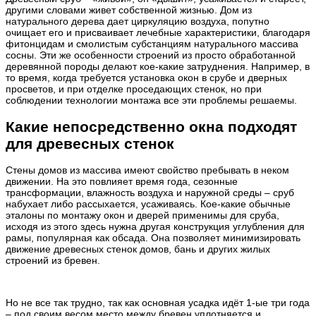
другими словами живет собственной жизнью. Дом из
натурального дерева дает циркуляцию воздуха, попутно
очищает его и присваивает лечебные характеристики, благодаря
фитонцидам и смолистым субстанциям натурального массива
сосны. Эти же особенности строений из просто обработанной
деревянной породы делают кое-какие затруднения. Например, в
то время, когда требуется установка окон в срубе и дверных
просветов, и при отделке проседающих стенок, но при
соблюдении технологии монтажа все эти проблемы решаемы.
Какие непосредственно окна подходят
для древесных стенок
Стены домов из массива имеют свойство пребывать в неком
движении. На это повлияет время года, сезонные
трансформации, влажность воздуха и наружной среды – сруб
набухает либо рассыхается, усаживаясь. Кое-какие обычные
эталоны по монтажу окон и дверей применимы для сруба,
исходя из этого здесь нужна другая конструкция углубления для
рамы, популярная как обсада. Она позволяет минимизировать
движение древесных стенок домов, бань и других жилых
строений из бревен.
Но не все так трудно, так как основная усадка идёт 1-ые три года
– под своим весом место между бревен уплотняется и