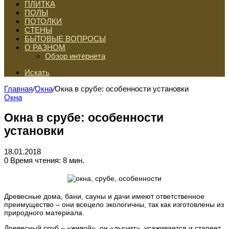
ПЛИТКА
ПОЛЫ
ПОТОЛКИ
СТЕНЫ
БЫТОВЫЕ ВОПРОСЫ
О РАЗНОМ
Обзор интернета
Искать
Главная
/
Окна
/
Окна в срубе: особенности установки
Окна
Окна в срубе: особенности
установки
18.01.2018
0
Время чтения: 8 мин.
Древесные дома, бани, сауны и дачи имеют ответственное
преимущество – они всецело экологичны, так как изготовлены из
природного материала.
Древесный сруб – «живой», он «дышит», усаживается и стареет,