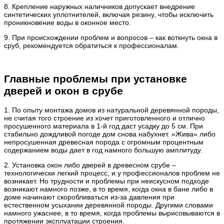
8. Крепление наружных наличников допускает внедрение
синтетических уплотнителей, включая резину, чтобы исключить
проникновение воды в оконное место.
9. При происхождении проблем и вопросов – как воткнуть окна в
сруб, рекомендуется обратиться к профессионалам.
Главные проблемы при установке
дверей и окон в срубе
1. По опыту монтажа домов из натуральной деревянной породы,
не считая того строение из хочет приготовленного и отлично
просушенного материала в 1-й год даст усадку до 5 см. При
стабильно дождливой погоде дом снова набухнет. «Жива» либо
непросушенная древесная порода с огромным процентным
содержанием воды дает в год намного большую амплитуду.
2. Установка окон либо дверей в древесном срубе –
технологически легкий процесс, и у профессионалов проблем не
возникает. Но трудности и проблемы при неискусном подходе
возникают намного позже, в то время, когда окна в бане либо в
доме начинают скоробливаться из-за давления при
естественном усыхании деревянной породы. Другими словами
намного ужаснее, в то время, когда проблемы вырисовываются в
протяжении эксплуатации строения.