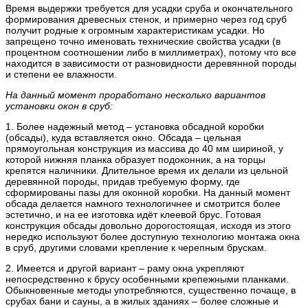
Время выдержки требуется для усадки сруба и окончательного
формирования древесных стенок, и примерно через год сруб
получит родные к огромным характеристикам усадки. Но
запрещено точно именовать технические свойства усадки (в
процентном соотношении либо в миллиметрах), потому что все
находится в зависимости от разновидности деревянной породы
и степени ее влажности.
На данный момент проработано несколько вариантов
установки окон в сруб:
1. Более надежный метод – установка обсадной коробки
(обсады), куда вставляется окно. Обсада – цельная
прямоугольная конструкция из массива до 40 мм шириной, у
которой нижняя планка образует подоконник, а на торцы
крепятся наличники. Длительное время их делали из цельной
деревянной породы, придав требуемую форму, где
сформированы пазы для оконной коробки. На данный момент
обсада делается намного технологичнее и смотрится более
эстетично, и на ее изготовка идёт клеевой брус. Готовая
конструкция обсады довольно дорогостоящая, исходя из этого
нередко используют более доступную технологию монтажа окна
в сруб, другими словами крепление к черепным брускам.
2. Имеется и другой вариант – раму окна укрепляют
непосредственно к брусу особенными крепежными планками.
Обыкновенные методы употребляются, существенно почаще, в
срубах бани и сауны, а в жилых зданиях – более сложные и