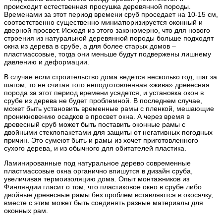
происходит естественная просушка деревянной породы.
Временами за этот период времени сруб проседает на 10-15 см,
соответственно существенно миниатюризируется оконный и
дверной просвет. Исходя из этого закономерно, что для нового
строения из натуральной деревянной породы больше подходят
окна из дерева в срубе, а для более старых домов –
пластмассовые, тогда они меньше будут подвержены лишнему
давлению и деформации.
В случае если строительство дома ведется несколько год, шаг за
шагом, то не считая того неподготовленная «жива» древесная
порода за этот период времени усядется, и установка окон в
срубе из дерева не будет проблемной. В последнем случае,
может быть установить временные рамы с пленкой, мешающие
проникновению осадков в просвет окна. А через время в
древесный сруб может быть поставить оконные рамы с
двойными стеклопакетами для защиты от негативных погодных
причин. Это сумеют быть и рамы из хочет приготовленного
сухого дерева, и из обычного для обитателей пластика.
Ламинированные под натуральное дерево современные
пластмассовые окна органично впишутся в дизайн сруба,
увеличивая термоизоляцию дома. Опыт монтажников из
Финляндии гласит о том, что пластиковое окно в срубе либо
двойные древесные рамы без проблем вставляются в окосячку,
вместе с этим может быть соединять разные материалы для
оконных рам.