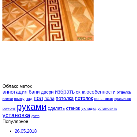
Облако меток
избрать
аннотация
особенности
бани
двери
окна
отделка
пол
потолка
пола
потолок
под
пошаговая
плитки
плитку
правильно
руками
сделать
стенок
укладка
ремонт
установить
установка
фото
Популярное
26.05.2018