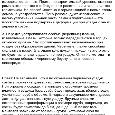
высококачественные. Применяя строительный уровень, оконная
рама выставляется с соблюдением расстояний и запенивается
герметиком. Но способ монтажа с герметизацией в новые стены
домов не употребляется. Пену рекомендуют использовать с
целью уплотнения нижней части рамы и подоконника – эта
плоскость меньше подвержена деформации при усадке окна из
дерева в срубе.
3. Нередко употребляются особые (черепные) планки,
вставляемые в пазы, которые вольно передвигаются в торцах
оконного проема. Это противодействует заклиниванию при
усадке без образования щелей. Черепные планки способны
скользить в пазах, благодаря конструкции, исходя из этого окно
не будет испытывать давление при усадке. Отличие метода – в
креплении обсады к черепному бруску, а не в просвет
непосредственно.
Совет: Не забывайте, что и по окончании первичной усадки
сруба уплотнение древесных стенок некое время продолжится.
При огромных осадках и в климате с огромным уровнем
влажности воздуха база сруба будет продолжать вбирать воду,
увеличивая сруб в объеме. В жаркое и засушливое лето дерево
дает воду, дав значительную усадку. Другими словами
естественные трансформации в размере сруба, например, из
сосны будут приметны до 5 см, да и данный показатель
меняется зависимо от времени сруба. Установка окон по