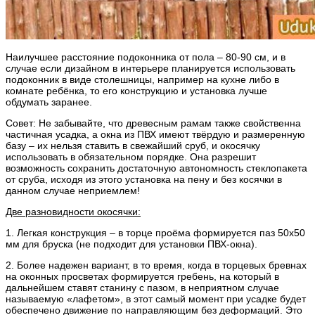
Наилучшее расстояние подоконника от пола – 80-90 см, и в
случае если дизайном в интерьере планируется использовать
подоконник в виде столешницы, например на кухне либо в
комнате ребёнка, то его конструкцию и установка лучше
обдумать заранее.
Совет: Не забывайте, что древесным рамам также свойственна
частичная усадка, а окна из ПВХ имеют твёрдую и размеренную
базу – их нельзя ставить в свежайший сруб, и окосячку
использовать в обязательном порядке. Она разрешит
возможность сохранить достаточную автономность стеклопакета
от сруба, исходя из этого установка на пену и без косячки в
данном случае неприемлем!
Две разновидности окосячки:
1. Легкая конструкция – в торце проёма формируется паз 50х50
мм для бруска (не подходит для установки ПВХ-окна).
2. Более надежен вариант, в то время, когда в торцевых бревнах
на оконных просветах формируется гребень, на который в
дальнейшем ставят станину с пазом, в неприятном случае
называемую «лафетом», в этот самый момент при усадке будет
обеспечено движение по направляющим без деформаций. Это