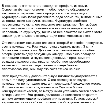
В створок не считая этого находится профиль из стали.
Основная функция створки — обеспечение обыденного
закрытия и открытия окна в процессе его эксплуатации.
Фурнитурой называют различного рода элементы, выполненные
из стали, такие как ручка, навесы. Фурнитура снабжает
проветривание окна, его открытие или закрытие. При выборе
пластмассовых окон повышенное внимание направляться
направить на фурнитуру, так как от нее свойства не считая этого
зависит длительность эксплуатации пластмассовых окон.
Стеклопакетом называют элемент, который способен пропускать
свет в помещение. Различают окна с одним, двумя, 3-мя и
более стеклопакетами. Два стекла в стеклопакете способны
сформировать одну воздушную камеру. Чтоб окно обладало
неплохими тепло- и звукоизоляционными черта, заместо
воздуха в камеры закачивается особенное газообразное
вещество. Штапики существенно почаще бывают
пластмассовыми, они задерживают стекло на окне.
Чтоб придать окну дополнительную плотность употребляется
элемент в виде уплотнителя. С его помощью во внутрь
помещения не попадает влага и прохладный воздушное место.
В случае если окон складывается из 2-ух или более
конструктивных частей, то между ними устанавливается элемент
в виде импоста. Эта деталь делается из железного покрытого
цинком армирующего профиля или пластика. Пластмассовый
вариант импоста снабжает полное освобождение оконного