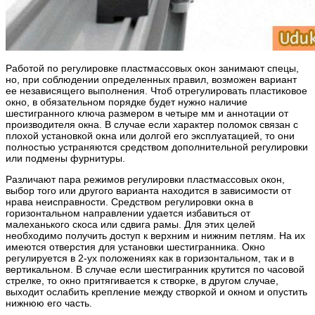
Работой по регулировке пластмассовых окон занимают спецы,
но, при соблюдении определенных правил, возможен вариант
ее независящего выполнения. Чтоб отрегулировать пластиковое
окно, в обязательном порядке будет нужно наличие
шестигранного ключа размером в четыре мм и аннотации от
производителя окна. В случае если характер поломок связан с
плохой установкой окна или долгой его эксплуатацией, то они
полностью устраняются средством дополнительной регулировки
или подмены фурнитуры.
Различают пара режимов регулировки пластмассовых окон,
выбор того или другого варианта находится в зависимости от
нрава неисправности. Средством регулировки окна в
горизонтальном направлении удается избавиться от
малеханького скоса или сдвига рамы. Для этих целей
необходимо получить доступ к верхним и нижним петлям. На их
имеются отверстия для установки шестигранника. Окно
регулируется в 2-ух положениях как в горизонтальном, так и в
вертикальном. В случае если шестигранник крутится по часовой
стрелке, то окно притягивается к створке, в другом случае,
выходит ослабить крепление между створкой и окном и опустить
нижнюю его часть.