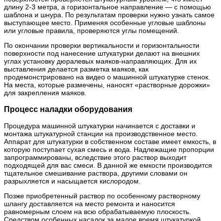
длину 2-3 метра, а горизонтальное направление — с помощью
шаблона и шнура. По результатам проверки нужно узнать самое
выступающее место. Применяя особенные угловые шаблоны
или угловые правила, проверяются углы помещений.
По окончании проверки вертикальности и горизонтальности
поверхности под нанесение штукатурки делают на внешних
углах установку дюралевых маяков-направляющих. Для их
выставления делается разметка маяков, как
продемонстрировано на видео о машинной штукатурке стенок.
На места, которые размечены, наносят «растворные дорожки»
для закрепления маяков.
Процесс наладки оборудования
Процедура машинной штукатурки начинается с доставки и
монтажа штукатурной станции на производственное место.
Аппарат для штукатурки в собственном составе имеет емкость, в
которую поступает сухая смесь и вода. Надлежащие пропорции
запрограммированы, вследствие этого раствор выходит
подходящей для вас смеси. В данной же емкости производится
тщательное смешивание раствора, другими словами он
разрыхляется и насыщается кислородом.
Позже приобретенный раствор по особенному растворному
шлангу доставляется на место ремонта и наносится
равномерным слоем на всю обрабатываемую плоскость.
Средством особенных насадок за малое время штукатуркой