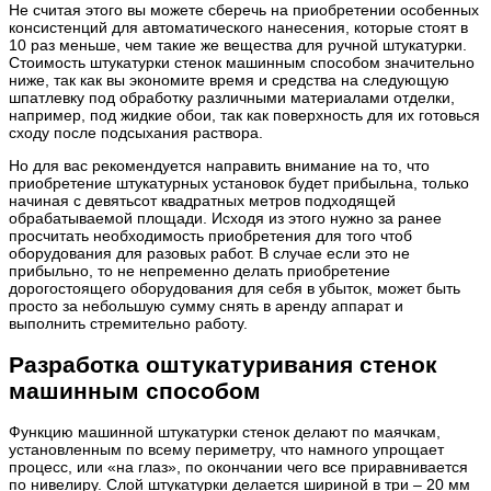
Не считая этого вы можете сберечь на приобретении особенных
консистенций для автоматического нанесения, которые стоят в
10 раз меньше, чем такие же вещества для ручной штукатурки.
Стоимость штукатурки стенок машинным способом значительно
ниже, так как вы экономите время и средства на следующую
шпатлевку под обработку различными материалами отделки,
например, под жидкие обои, так как поверхность для их готовься
сходу после подсыхания раствора.
Но для вас рекомендуется направить внимание на то, что
приобретение штукатурных установок будет прибыльна, только
начиная с девятьсот квадратных метров подходящей
обрабатываемой площади. Исходя из этого нужно за ранее
просчитать необходимость приобретения для того чтоб
оборудования для разовых работ. В случае если это не
прибыльно, то не непременно делать приобретение
дорогостоящего оборудования для себя в убыток, может быть
просто за небольшую сумму снять в аренду аппарат и
выполнить стремительно работу.
Разработка оштукатуривания стенок
машинным способом
Функцию машинной штукатурки стенок делают по маячкам,
установленным по всему периметру, что намного упрощает
процесс, или «на глаз», по окончании чего все приравнивается
по нивелиру. Слой штукатурки делается шириной в три – 20 мм