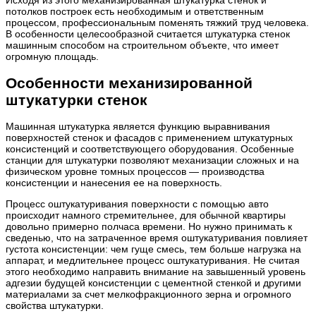
Исходя из этого механизированная штукатурка стенок и
потолков построек есть необходимым и ответственным
процессом, профессиональным поменять тяжкий труд человека.
В особенности целесообразной считается штукатурка стенок
машинным способом на строительном объекте, что имеет
огромную площадь.
Особенности механизированной
штукатурки стенок
Машинная штукатурка является функцию выравнивания
поверхностей стенок и фасадов с применением штукатурных
консистенций и соответствующего оборудования. Особенные
станции для штукатурки позволяют механизации сложных и на
физическом уровне томных процессов — производства
консистенции и нанесения ее на поверхность.
Процесс оштукатуривания поверхности с помощью авто
происходит намного стремительнее, для обычной квартиры
довольно примерно полчаса времени. Но нужно принимать к
сведенью, что на затраченное время оштукатуривания повлияет
густота консистенции: чем гуще смесь, тем больше нагрузка на
аппарат, и медлительнее процесс оштукатуривания. Не считая
этого необходимо направить внимание на завышенный уровень
адгезии будущей консистенции с цементной стенкой и другими
материалами за счет мелкофракционного зерна и огромного
свойства штукатурки.