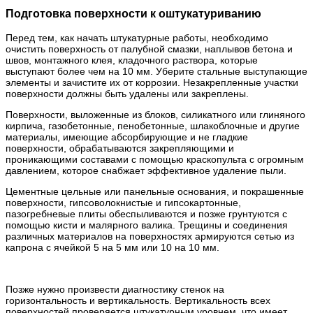
Подготовка поверхности к оштукатуриванию
Перед тем, как начать штукатурные работы, необходимо
очистить поверхность от палубной смазки, наплывов бетона и
швов, монтажного клея, кладочного раствора, которые
выступают более чем на 10 мм. Уберите стальные выступающие
элементы и зачистите их от коррозии. Незакрепленные участки
поверхности должны быть удалены или закреплены.
Поверхности, выложенные из блоков, силикатного или глиняного
кирпича, газобетонные, пенобетонные, шлакоблочные и другие
материалы, имеющие абсорбирующие и не гладкие
поверхности, обрабатываются закрепляющими и
проникающими составами с помощью краскопульта с огромным
давлением, которое снабжает эффективное удаление пыли.
Цементные цельные или панельные основания, и покрашенные
поверхности, гипсоволокнистые и гипсокартонные,
пазогребневые плиты обеспыливаются и позже грунтуются с
помощью кисти и малярного валика. Трещины и соединения
различных материалов на поверхностях армируются сетью из
капрона с ячейкой 5 на 5 мм или 10 на 10 мм.
Позже нужно произвести диагностику стенок на
горизонтальность и вертикальность. Вертикальность всех
поверхностей проверяется штукатурным уровнем, что имеет