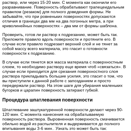
раствор, или через 15-20 мин. С момента как окончили его
разравнивание. Поверхность обрабатывают трапецеидальным
правилом (резаком) для полного доведения формы. Не
забывайте, что при ровненьких поверхностях допускаются
отличия в границах два мм на два погонных метра, а при
криволинейных поверхностях – два мм от формы шаблона.
Проверить, готов ли раствор к подрезанию, может быть так.
Приложите правило вдоль поверхности и протяните его. В
случае если правило подрезает верхний слой и не тянет за
собой массу всего материала, это гласит о готовности
поверхности к подрезанию.
В случае если тянется вся масса материала с поверхностным
слоем, то необходимо раствору еще время чтоб «связаться». В
случае если приходится для срезания поверхностного слоя
раствора прикладывать большие усилия, это гласит о том, что
вы приступили к данной работе с запозданием и просто
передержали раствор. На этом шаге для убирания маленьких
бугорков и царапин поверхность затирают губкой.
Процедура шпатлевания поверхности
Шпатлевание заштукатуренной поверхности делают через 90-
120 мин. С момента нанесения на обрабатываемую
поверхность раствора. Выровненная поверхность смачивается
обильно водой из распылителя и выдерживается до полного
впитывания воды 3-6 мин.. Узнать это может быть так: