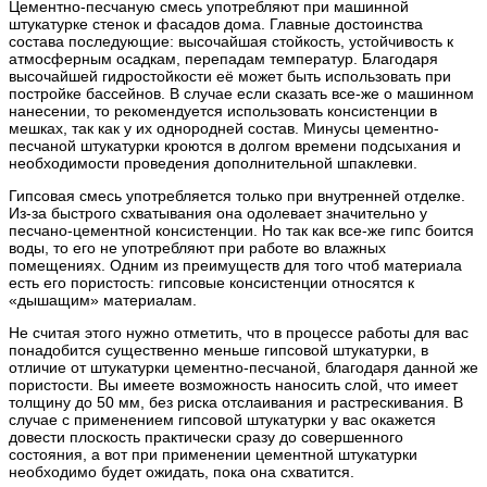
Цементно-песчаную смесь употребляют при машинной
штукатурке стенок и фасадов дома. Главные достоинства
состава последующие: высочайшая стойкость, устойчивость к
атмосферным осадкам, перепадам температур. Благодаря
высочайшей гидростойкости её может быть использовать при
постройке бассейнов. В случае если сказать все-же о машинном
нанесении, то рекомендуется использовать консистенции в
мешках, так как у их однородней состав. Минусы цементно-
песчаной штукатурки кроются в долгом времени подсыхания и
необходимости проведения дополнительной шпаклевки.
Гипсовая смесь употребляется только при внутренней отделке.
Из-за быстрого схватывания она одолевает значительно у
песчано-цементной консистенции. Но так как все-же гипс боится
воды, то его не употребляют при работе во влажных
помещениях. Одним из преимуществ для того чтоб материала
есть его пористость: гипсовые консистенции относятся к
«дышащим» материалам.
Не считая этого нужно отметить, что в процессе работы для вас
понадобится существенно меньше гипсовой штукатурки, в
отличие от штукатурки цементно-песчаной, благодаря данной же
пористости. Вы имеете возможность наносить слой, что имеет
толщину до 50 мм, без риска отслаивания и растрескивания. В
случае с применением гипсовой штукатурки у вас окажется
довести плоскость практически сразу до совершенного
состояния, а вот при применении цементной штукатурки
необходимо будет ожидать, пока она схватится.