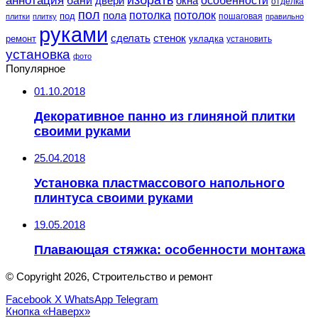
аннотация
бани
двери
окна
отделка
пол
потолка
пола
потолок
под
пошаговая
плитки
плитку
правильно
руками
сделать
стенок
укладка
ремонт
установить
установка
фото
Популярное
01.10.2018
Декоративное панно из глиняной плитки
своими руками
25.04.2018
Установка пластмассового напольного
плинтуса своими руками
19.05.2018
Плавающая стяжка: особенности монтажа
© Copyright 2026, Строительство и ремонт
Facebook
X
WhatsApp
Telegram
Кнопка «Наверх»