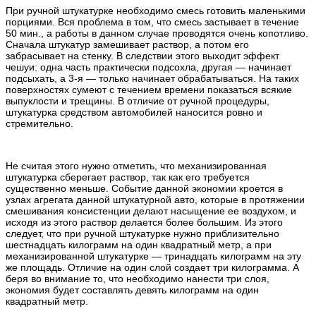
При ручной штукатурке необходимо смесь готовить маленькими
порциями. Вся проблема в том, что смесь застывает в течение
50 мин., а работы в данном случае проводятся очень копотливо.
Сначала штукатур замешивает раствор, а потом его
забрасывает на стенку. В следствии этого выходит эффект
чешуи: одна часть практически подсохла, другая — начинает
подсыхать, а 3-я — только начинает обрабатываться. На таких
поверхностях сумеют с течением времени показаться всякие
выпуклости и трещины. В отличие от ручной процедуры,
штукатурка средством автомобилей наносится ровно и
стремительно.
Не считая этого нужно отметить, что механизированная
штукатурка сберегает раствор, так как его требуется
существенно меньше. Событие данной экономии кроется в
узлах агрегата данной штукатурной авто, которые в протяжении
смешивания консистенции делают насыщение ее воздухом, и
исходя из этого раствор делается более большим. Из этого
следует, что при ручной штукатурке нужно приблизительно
шестнадцать килограмм на один квадратный метр, а при
механизированной штукатурке — тринадцать килограмм на эту
же площадь. Отличие на один слой создает три килограмма. А
беря во внимание то, что необходимо нанести три слоя,
экономия будет составлять девять килограмм на один
квадратный метр.