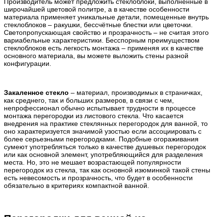
Производитель может предложить стеклоблоки, выполненные в
широчайшей цветовой политре, а в качестве особенности
материала применяет уникальные детали, помещенные внутрь
стеклоблоков – ракушки, бессчётные блестки или цветочки.
Светопропускающая свойство и прозрачность – не считая этого
вариабельные характеристики. Бесспорным преимуществом
стеклоблоков есть легкость монтажа – применяя их в качестве
основного материала, вы можете выложить стены разной
конфигурации.
Закаленное стекло
– материал, производимых в страничках,
как среднего, так и больших размеров, в связи с чем,
непрофессионал обычно испытывает трудности в процессе
монтажа перегородки из листового стекла. Что касается
внедрения на практике стеклянных перегородок для ванной, то
оно характеризуется значимой узостью если ассоциировать с
более серьезными перегородками. Подобные огораживания
сумеют употребляться только в качестве душевых перегородок
или как основной элемент, употребляющийся для разделения
места. Но, это не мешает возрастающей популярности
перегородок из стекла, так как основной изюминкой такой стены
есть невесомость и прозрачность, что будет в особенности
обязательно в критериях компактной ванной.