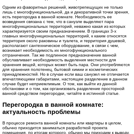
Одним из фаворитных решений, животрепещущих не только
лишь с многофункциональной, да и декоративной точки зрения,
есть перегородка в ванной комнате. Необходимость ее
возведения связана с тем, что в санузле выделяют пара
многофункциональных территорий, неважно какая из которых
характеризуется своим предназначением. В границах 3-х
главных многофункциональных территорий, к каким относятся
территория около раковины и туалета, и территория душевой,
располагают сантехническое оборудование, в связи с чем,
возникает необходимость их многофункционального
отграничения. Так же подлинное предназначение ванной
обуславливает необходимость выделения местности для
хранения вещей, которых может быть пара. Они употребляются
для хранения полотенец, бытовой химии и косметических
принадлежностей. Но в случае если ваш санузел не отличается
впечатляющими габаритами, настоящее разделение в данном
случае будет неприемлимым. О том, как выйти из данной
обстановки и о том, как организовать разделение просторной
ванной средством перегородки, читайте в истинной статье.
Перегородка в ванной комнате:
актуальность проблемы
В процессе ремонта ванной комнаты или квартиры в целом,
обычно приходится заниматься разработкой проекта
помещения, по итогам которого, обычно мы приходим к выводу,