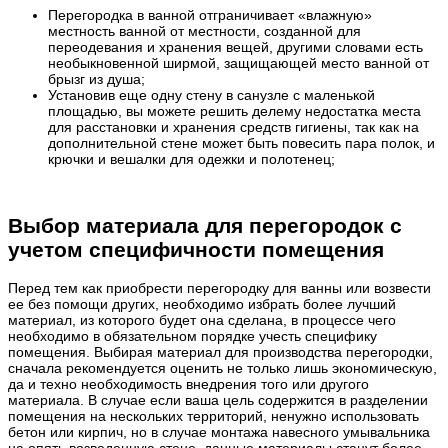
Перегородка в ванной отграничивает «влажную»
местность ванной от местности, созданной для
переодевания и хранения вещей, другими словами есть
необыкновенной ширмой, защищающей место ванной от
брызг из душа;
Установив еще одну стену в санузле с маленькой
площадью, вы можете решить делему недостатка места
для расстановки и хранения средств гигиены, так как на
дополнительной стене может быть повесить пара полок, и
крючки и вешалки для одежки и полотенец;
Выбор материала для перегородок с
учетом специфичности помещения
Перед тем как приобрести перегородку для ванны или возвести
ее без помощи других, необходимо избрать более лучший
материал, из которого будет она сделана, в процессе чего
необходимо в обязательном порядке учесть специфику
помещения. Выбирая материал для производства перегородки,
сначала рекомендуется оценить не только лишь экономическую,
да и техно необходимость внедрения того или другого
материала. В случае если ваша цель содержится в разделении
помещения на нескольких территорий, ненужно использовать
бетон или кирпич, но в случае монтажа навесного умывальника
на опять возведенную стене, данные материалы станут более