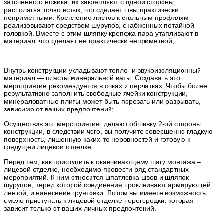
заточенного ножика, их закрепляют с одной стороны,
располагая точно встык, что сделает швы практически
неприметными. Крепление листов к стальным профилям
реализовывают средством шурупов, снабженных потайной
головкой. Вместе с этим шляпку крепежа пара утапливают в
материал, что сделает ее практически неприметной;
Внутрь конструкции укладывают тепло- и звукоизоляционный
материал — пласты минеральной ваты. Создавать это
мероприятие рекомендуется в очках и перчатках. Чтобы более
результативно заполнить свободные ячейки конструкции,
минераловатные плиты может быть порезать или разрывать,
зависимо от ваших предпочтений;
Осуществив это мероприятие, делают обшивку 2-ой стороны
конструкции, в следствии чего, вы получите совершенно гладкую
поверхность, лишенную каких-то неровностей и готовую к
грядущей лицевой отделке;
Перед тем, как приступить к оканчивающему шагу монтажа –
лицевой отделке, необходимо провести ряд стандартных
мероприятий. К ним относится шпатлевка швов и шляпок
шурупов, перед которой соединения проклеивают армирующей
лентой, и нанесение грунтовки. Потом вы имеете возможность
смело приступать к лицевой отделке перегородки, которая
зависит только от ваших личных предпочтений.