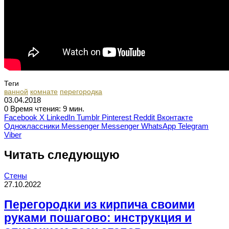
Теги
ванной
комнате
перегородка
03.04.2018
0
Время чтения: 9 мин.
Facebook
X
LinkedIn
Tumblr
Pinterest
Reddit
Вконтакте
Одноклассники
Messenger
Messenger
WhatsApp
Telegram
Viber
Читать следующую
Стены
27.10.2022
Перегородки из кирпича своими
руками пошагово: инструкция и