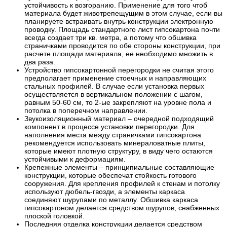
устойчивость к возгоранию. Применение для того чтоб
материала будет животрепещущим в этом случае, если вы
планируете встраивать внутрь конструкции электронную
проводку. Площадь стандартного лист гипсокартона почти
всегда создает три кв. метра, а потому что обшивка
страничками проводится по обе стороны конструкции, при
расчете площади материала, ее необходимо множить в
два раза.
Устройство гипсокартонной перегородки не считая этого
предполагает применение стоечных и направляющих
стальных профилей. В случае если установка первых
осуществляется в вертикальном положении с шагом,
равным 50-60 см, то 2-ые закрепляют на уровне пола и
потолка в поперечном направлении.
Звукоизоляционный материал – очередной подходящий
компонент в процессе установки перегородки. Для
наполнения места между страничками гипсокартона
рекомендуется использовать минераловатные плиты,
которые имеют плотную структуру, в виду чего остаются
устойчивыми к деформациям.
Крепежные элементы – принципиальные составляющие
конструкции, которые обеспечат стойкость готового
сооружения. Для крепления профилей к стенам и потолку
используют дюбель-гвозди, а элементы каркаса
соединяют шурупами по металлу. Обшивка каркаса
гипсокартоном делается средством шурупов, снабженных
плоской головкой.
Последняя отделка конструкции делается средством