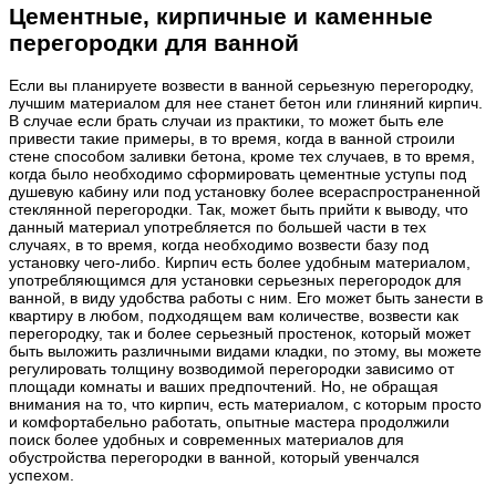
Цементные, кирпичные и каменные
перегородки для ванной
Если вы планируете возвести в ванной серьезную перегородку,
лучшим материалом для нее станет бетон или глиняний кирпич.
В случае если брать случаи из практики, то может быть еле
привести такие примеры, в то время, когда в ванной строили
стене способом заливки бетона, кроме тех случаев, в то время,
когда было необходимо сформировать цементные уступы под
душевую кабину или под установку более всераспространенной
стеклянной перегородки. Так, может быть прийти к выводу, что
данный материал употребляется по большей части в тех
случаях, в то время, когда необходимо возвести базу под
установку чего-либо. Кирпич есть более удобным материалом,
употребляющимся для установки серьезных перегородок для
ванной, в виду удобства работы с ним. Его может быть занести в
квартиру в любом, подходящем вам количестве, возвести как
перегородку, так и более серьезный простенок, который может
быть выложить различными видами кладки, по этому, вы можете
регулировать толщину возводимой перегородки зависимо от
площади комнаты и ваших предпочтений. Но, не обращая
внимания на то, что кирпич, есть материалом, с которым просто
и комфортабельно работать, опытные мастера продолжили
поиск более удобных и современных материалов для
обустройства перегородки в ванной, который увенчался
успехом.