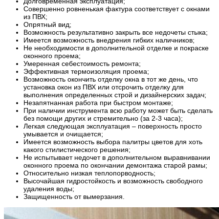
Долговременная эксплуатация;
Совершенно ровненькая фактура соответствует с окнами
из ПВХ;
Опрятный вид;
Возможность результативно закрыть все недочеты стыка;
Имеется возможность внедрения гибких наличников;
Не необходимости в дополнительной отделке и покраске
оконного проема;
Умеренная себестоимость ремонта;
Эффективная термоизоляция проема;
Возможность окончить отделку окна в тот же день, что
установка окон из ПВХ или отсрочить отделку для
выполнения определенных строй и дизайнерских задач;
Незапятнанная работа при быстром монтаже;
При наличии инструмента всю работу может быть сделать
без помощи других и стремительно (за 2-3 часа);
Легкая следующая эксплуатация – поверхность просто
умывается и очищается;
Имеется возможность выбора палитры цветов для хоть
какого стилистического решения;
Не испытывает недочет в дополнительном выравнивании
оконного проема по окончании демонтажа старой рамы;
Относительно низкая теплопорводность;
Высочайшая гидростойкость и возможность свободного
удаления воды;
Защищенность от вымерзания.