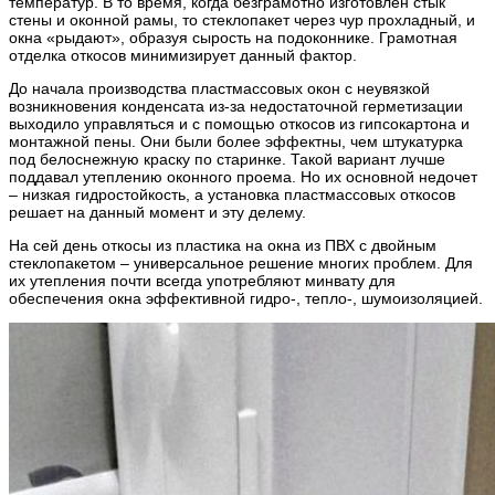
температур. В то время, когда безграмотно изготовлен стык
стены и оконной рамы, то стеклопакет через чур прохладный, и
окна «рыдают», образуя сырость на подоконнике. Грамотная
отделка откосов минимизирует данный фактор.
До начала производства пластмассовых окон с неувязкой
возникновения конденсата из-за недостаточной герметизации
выходило управляться и с помощью откосов из гипсокартона и
монтажной пены. Они были более эффектны, чем штукатурка
под белоснежную краску по старинке. Такой вариант лучше
поддавал утеплению оконного проема. Но их основной недочет
– низкая гидростойкость, а установка пластмассовых откосов
решает на данный момент и эту делему.
На сей день откосы из пластика на окна из ПВХ с двойным
стеклопакетом – универсальное решение многих проблем. Для
их утепления почти всегда употребляют минвату для
обеспечения окна эффективной гидро-, тепло-, шумоизоляцией.