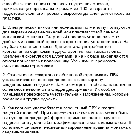
способы закрепления внешних и внутренних откосов,
примыкающих прикасаясь к рамам из ПВХ, и варианты
подготовки оконного проема с вырезкой деталей для откосов из
пластика.
1. Электрической пилой или ножницами по металлу пользуются
для вырезки сендвич-панелей или пластмассовой панели
маленькой толщины. Стартовый профиль устанавливается
дюбелями в оконный просвет в протяжении установки окна. На
эту базу крепятся откосы. Для монтажа употребляется
крепления из оцинковки и двухсторонняя монтажная лента.
Крепления скрепляются шурупами, а на их базе закрепляются
откосы прикасаясь к подоконнику. Углы лучше промазать
силиконовым герметиком.
2. Откосы из гипсокартона с облицовкой страничками ПВХ
устанавливаются непосредственно к гипсокартону
«водянистыми гвоздями». Важно смотреть, чтобы на пластике не
оставалось недочетов и следов деформации. Их особая
глянцевая поверхность чувствительна к загрязнениям, которые
временами трудно удалить.
3. Как вариант, употребляется вспененный ПВХ с гладкой
лицевой стороной. При надрезе его не считая того может быть
выгнуть до подходящей формы, применяя частые круговые
надрезы, они должны быть зафиксированы монтажным клеем. В
остальном он имеет неспециализированные правила монтажа с
сэндвич-панелями.