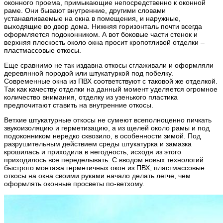
оконного проема, примыкающие непосредственно к оконной
раме. Они бывают внутренние, другими словами
устанавливаемые на окна в помещения, и наружные,
выходящие во двор дома. Нижняя горизонталь почти всегда
оформляется подоконником. А вот боковые части стенок и
верхняя плоскость около окна просит кропотливой отделки –
пластмассовые откосы.
Еще сравнимо не так издавна откосы сглаживали и оформляли
деревянной породой или штукатуркой под побелку.
Современные окна из ПВХ соответствуют с таковой же отделкой.
Так как качеству отделки на данный момент уделяется огромное
количество внимания, отделку из узенького пластика
предпочитают ставить на внутренние откосы.
Ветхие штукатурные откосы не сумеют всеполноценно пичкать
звукоизоляцию и герметизацию, а из щелей около рамы и под
подоконником нередко сквозило, в особенности зимой. Под
разрушительным действием среды штукатурка и замазка
крошилась и приходила в негодность, исходя из этого
приходилось все переделывать. С вводом новых технологий
быстрого монтажа герметичных окон из ПВХ, пластмассовые
откосы на окна своими руками начало делать легче, чем
оформлять оконные просветы по-ветхому.