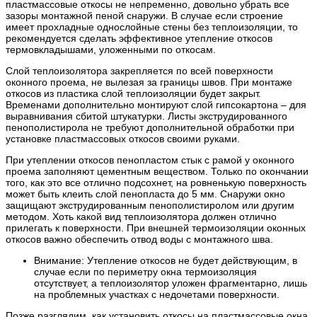
пластмассовые откосы не непременно, довольно убрать все
зазоры монтажной пеной снаружи. В случае если строение
имеет прохладные однослойные стены без теплоизоляции, то
рекомендуется сделать эффективное утепление откосов
термовкладышами, уложенными по откосам.
Слой теплоизолятора закрепляется по всей поверхности
оконного проема, не вылезая за границы швов. При монтаже
откосов из пластика слой теплоизоляции будет закрыт.
Временами дополнительно монтируют слой гипсокартона – для
выравнивания сбитой штукатурки. Листы экструдированного
пенополистирола не требуют дополнительной обработки при
установке пластмассовых откосов своими руками.
При утеплении откосов пенопластом стык с рамой у оконного
проема заполняют цементным веществом. Только по окончании
того, как это все отлично подсохнет, на ровненькую поверхность
может быть клеить слой пенопласта до 5 мм. Снаружи окно
защищают экструдированным пенополистиролом или другим
методом. Хоть какой вид теплоизолятора должен отлично
прилегать к поверхности. При внешней термоизоляции оконных
откосов важно обеспечить отвод воды с монтажного шва.
Внимание: Утепление откосов не будет действующим, в
случае если по периметру окна термоизоляция
отсутствует, а теплоизолятор уложен фрагментарно, лишь
на проблемных участках с недочетами поверхности.
Позже разглядим, как установить откосы на пластмассовые окна.