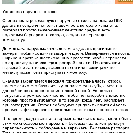
Установка наружных откосов
Специалисты рекомендуют наружные откосы на окна из ПВХ
делать из сендвич-панели, надежность которого испытана.
Материал просто выдерживает действию среды и есть
надежным барьером от холода, осадков и перепадов
температур.
До монтажа наружных откосов важно сделать правильные
замеры, чтобы исключить зазоры и щели. Вымеривается высота,
ширина и протяженность оконных просветов, чтобы перенести
на страничку пластика сдать раскрой панели. По окончании
вырезки 3-х заготовок дисковой пилой или ножницами по
металлу может быть приступать к монтажу.
Сначала закрепляется верхняя горизонтальна часть (откос),
вместе с этим его база очень утапливается вглубь, а место в
данной нише заполняется монтажной пеной. Ее нельзя
напускать огромное количество, чтобы не покоробить пластик,
который просто выгибается, в то время, когда пену распирает
при затвердении. Откос необходимо придавить к высшей части
проема, зафиксировав строительным скотчем в опорных точках.
В то время, когда испытана горизонтальность откоса, может быть
этим же способом монтировать и боковые части, контролируя
параллельность и соблюдение и вертикали. Выставьте распорки.
Точно так же монтируют и пластмассовые откосы в древесном