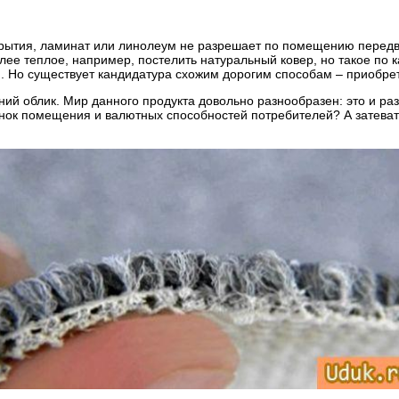
крытия, ламинат или линолеум не разрешает по помещению передв
ее теплое, например, постелить натуральный ковер, но такое по к
ой. Но существует кандидатура схожим дорогим способам – приобре
ий облик. Мир данного продукта довольно разнообразен: это и ра
нок помещения и валютных способностей потребителей? А затевать