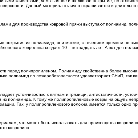
ивыми качествами, чем льняное и шелковое покрытие, но отличает
 поверхности. Данный материал отлично окрашивается и длительно
ами для производства ковровой пряжи выступают полиамид, поли
е покрытия из полиамида, они мягкие, с течением времени не выц
лонового ковролина создает 10 – пятнадцать лет. А вот для полиэ
тв перед полипропиленом. Полиамиду свойственна более высочай
лько полиамид по пожаробезопасности удовлетворяет СНиП, так как
ает устойчивостью к пятнам и грязищи, антистатичности, устойч
ия из полиамида. К тому же полипропиленовые ковры на ощупь не
рмации. Так, у полипропиленового волокна имеется только одно 
риалам, что может быть использовать для производства ковролина.
ото ковролина.