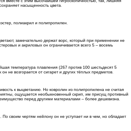
ся вместе с этим высочайшей гигроскопичностью, так, лишняя
 сохраняет насыщенность цвета.
эстер, полиакрил и полипропилен.
ветают, замечательно держат ворс, который при применении не
стеровых и акриловых он ограничивается всего 5 – восемь
шая температура плавления (267 против 100 шестьдесят 5
 он не возгорается от сигарет и других тёплых предметов.
ивость к выцветанию. Но ковролин из полипропилена не считая
приятны, ощущается необыкновенный скрип, им присущ противный
преимущество перед другими материалами – более дешевизна.
 По своим чертям нейлону он не уступает ни в чем, но обладает