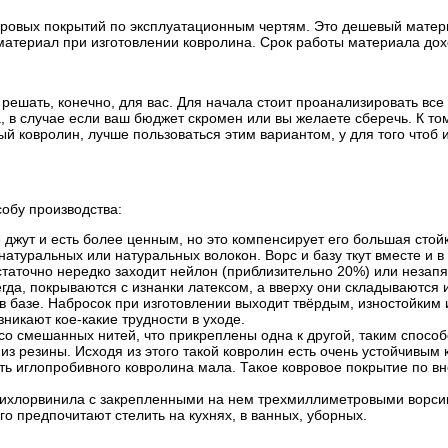
ровых покрытий по эксплуатационным чертям. Это дешевый матери
атериал при изготовлении ковролина. Срок работы материала доход
ешать, конечно, для вас. Для начала стоит проанализировать все
в случае если ваш бюджет скромен или вы желаете сберечь. К тому
й ковролин, лучше пользоваться этим вариантом, у для того чтоб
собу производства:
джут и есть более ценным, но это компенсирует его большая стойк
натуральных или натуральных волокон. Ворс и базу ткут вместе и в
остаточно нередко заходит нейлон (приблизительно 20%) или незап
гда, покрываются с изнанки латексом, а вверху они складываются 
 в базе. Набросок при изготовлении выходит твёрдым, изностойким
никают кое-какие трудности в уходе.
со смешанных нитей, что прикреплены одна к другой, таким спосо
а из резины. Исходя из этого такой ковролин есть очень устойчивы
ть иглопробивного ковролина мала. Такое ковровое покрытие по вн
ихлорвинила с закрепленными на нем трехмиллиметровыми ворсин
о предпочитают стелить на кухнях, в ванных, уборных.