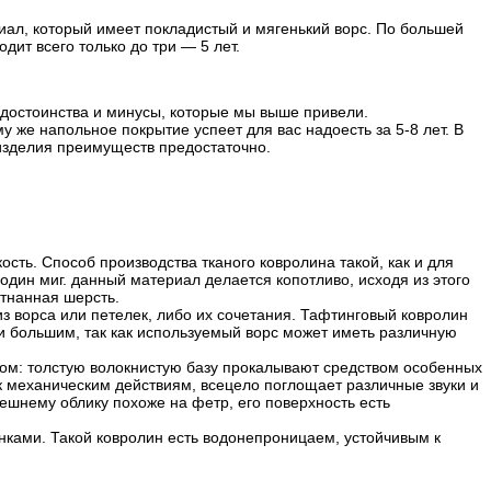
ал, который имеет покладистый и мягенький ворс. По большей
ит всего только до три — 5 лет.
 достоинства и минусы, которые мы выше привели.
 же напольное покрытие успеет для вас надоесть за 5-8 лет. В
 изделия преимуществ предостаточно.
ость. Способ производства тканого ковролина такой, как и для
 один миг. данный материал делается копотливо, исходя из этого
ятнанная шерсть.
из ворса или петелек, либо их сочетания. Тафтинговый ковролин
 и большим, так как используемый ворс может иметь различную
бом: толстую волокнистую базу прокалывают средством особенных
м к механическим действиям, всецело поглощает различные звуки и
ешнему облику похоже на фетр, его поверхность есть
ками. Такой ковролин есть водонепроницаем, устойчивым к