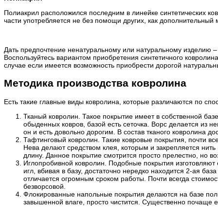
Полиакрил расположился последним в линейке синтетических ков
части употребляется не без помощи других, как дополнительный м
Дать предпочтение ненатуральному или натуральному изделию – р
Воспользуйтесь вариантом приобретения синтетичного ковролина, 
случае если имеется возможность приобрести дорогой натуральны
Методика производства ковролина
Есть такие главные виды ковролина, которые различаются по спо
Тканый ковролин. Такое покрытие имеет в собственной базе 
обыденных ковров, базой есть сеточка. Ворс делается из не
он и есть довольно дорогим. В состав тканого ковролина д
Тафтинговый ковролин. Такие ковровые покрытия, почти все
Нева делают средством клея, которым и закрепляется нить
длину. Данное покрытие смотрится просто прелестно, но воз
Иглопробивной ковролин. Подобные покрытия изготовляют 
игл, вбивая в базу, достаточно нередко находится 2-ая баз
отличается огромным сроком работы. Почти всегда стоимос
безворсовой.
Флокированные напольные покрытия делаются на базе пол
завышенной влаге, просто чистится. Существенно почаще ег