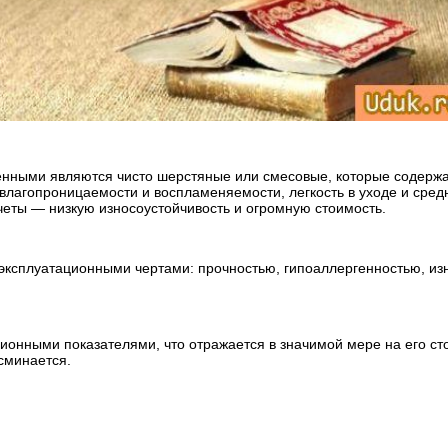
енными являются чисто шерстяные или смесовые, которые содерж
лагопроницаемости и воспламеняемости, легкость в уходе и средн
еты — низкую износоустойчивость и огромную стоимость.
 эксплуатационными чертами: прочностью, гипоаллергенностью, из
онными показателями, что отражается в значимой мере на его сто
сминается.