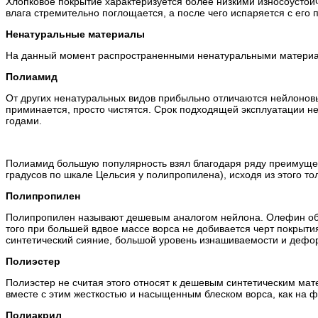
Хлопковое покрытие характеризуется более низкими износоустойч
влага стремительно поглощается, а после чего испаряется с его
Ненатуральные материалы
На данный момент распространенными ненатуральными материал
Полиамид
От других ненатуральных видов прибыльно отличаются нейлоновы
приминается, просто чистятся. Срок подходящей эксплуатации ней
годами.
Полиамид большую популярность взял благодаря ряду преимущес
градусов по шкале Цельсия у полипропилена), исходя из этого то
Полипропилен
Полипропилен называют дешевым аналогом нейлона. Олефин облад
того при большей вдвое массе ворса не добивается черт покрыт
синтетический сияние, большой уровень изнашиваемости и дефо
Полиэстер
Полиэстер не считая этого относят к дешевым синтетическим мате
вместе с этим жесткостью и насыщенным блеском ворса, как на ф
Полиакрил