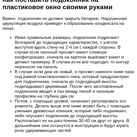
пластиковое окно своими руками
Важно: подоконник не должен закрыть батарею. Нарушенная
циркуляция воздуха приведет к образованию конденсата на
окнах.
Имея правильные размеры, подоконник подрезают
болгаркой до подходящих характеристик, с учетом
выступов вдоль стену на 2-4 см с каждой стороны. В
случае если оконный просвет имеет сложную
конфигурацию, сначала на картоне вырезают макет и
делают примерку. В случае если все подходит, то контур
переносят на панель.
В случае если дом не новый, и просвет намного ниже паза
под рамой пластмассового окна, который предусмотрен
для подоконника, сначала до подходящей высоты
подкладывают деревяшки. После чего заготовленный
подоконник вводят в паз между пеной и оконным
профилем на глубину два см.
Потом, с помощью уровня, начинают регулировать его
ровность. Делать выше или ниже может быть с помощью
узеньких древесных клиньев, которые либо поднимают,
либо опускают подоконник до подходящей высоты.
Располагают их на расстоянии 30-40 см друг от друга. В
дальнейшем они останутся в конструкции и будут играть
роль удерживающих частей.