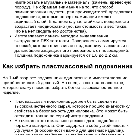
имитировать натуральные материалы (камень, древесную
породу). Не обращая внимания на то, что способ
ламинирования надежен, ряд производителей предлагают
подоконники, которые поверх ламинации имеют
акриловый слой. В данном случае стойкость поверхности
возрастает неоднократно (но, как стоимость и вес также,
что на нет сводить его достоинства).
Изготавливают панели методом выдавливания
экструдером ПВХ-заготовки. Поверхность ламинируется
пленкой, которая присваивает подоконнику гладкость и в
дальнейшем защищает его поверхность от повреждений.
Толщина подоконника варьируется от 1,8 до 2,2 см.
Как избрать пластмассовый подоконник
На 1-ый взор все подоконники одинаковые и имеется желание
приобрести самый дешевый. Но спецы знают пара аспектов,
которые окажут помощь избрать более высококачественное
изделие.
Пластмассовый подоконник должен быть сделан из
высококачественного сырья, которое прошло диагностику
свойства на безопасность для человека. Это может быть
отследить только по сертификату продукции.
Не считая этого в магазине должны дать подробные
чертами материала. Они содержат в себе устойчивость к
уф лучам (в особенности важно для цветных изделий),
механическую стойкость и устойчивость к образованию