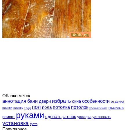
Облако меток
избрать
аннотация
особенности
бани
двери
окна
отделка
пол
потолка
пола
потолок
под
пошаговая
плитки
плитку
правильно
руками
сделать
стенок
укладка
ремонт
установить
установка
фото
Популярное