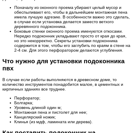
Поначалу из оконного проема убирают целый мусор и
обеспыливают его, чтобы в дальнейшем монтажная пена
имела лучшую адгезию. В особенности важно это сделать,
в случае если установка делается заместо ветхого
деревянного подоконника.
Боковые стенки оконного проема именуются откосами.
Нередко подоконник укладывают просто от края до края,
но это некорректно. Секреты установки подоконника
содержится в том, чтобы его заглубить по краям в стене на
2-4 см. Для этого перфоратором делаются углубления.
Что нужно для установки подоконника
пвх
В случае если работы выполняются в древесном доме, то
количество инструментов понадобится малое, в цементных и
кирпичных зданиях все труднее.
Перфоратор;
Болгарка;
Уровень длиной один м;
Монтажная пена и пистолет для нее;
Канцелярский ножик;
Клинья (из мдф, ламината или дерева).
Как поставить подоконник на