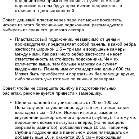
под действием прямых солнечных лучей. И мелкие
царапинки на нем будут практически неприметны, в
отличие от цветных моделей.
Совет: дешевый пластик через пара лет может пожелтеть,
исходя из этого белоснежные подоконники рекомендуется
выбирать из среднего ценового сектора.
Пластмассовый подоконник, независимо от цены и
производителя, представляет собой панель, в какой ребра
жесткости шириной 1,5 – три мм и воздушные камеры
между ними. Как раз число ребер жесткости и несёт
ответственность за стойкость подоконника. Чем их
количество выше, тем больше нагрузку он сумеет
выдерживать. Панель имеют стандартную длину 600 см.
Может быть приобрести и порезать их без помощи других,
либо заказать уже готовые по личным размерам.
Совет: чтобы не совершить ошибку в подготовительных
расчетах, рекомендуется привести к замерщику.
Ширина панелей не уникальность от 20 до 100 см.
Поначалу ход на увеличение идет в 5 см, по окончании
шестьдесят см – 10 см. Исходя из этого, замеряют
внутренний размер оконного проема (глубину). Потому что
подоконник должен выступать вперед (но не всецело
закрывать радиатор), добавляют еще 10 см. Например,
глубина подоконника в панельном доме пятнадцать см,
добавить еще 10, и окажется 20 5 см – подходящая