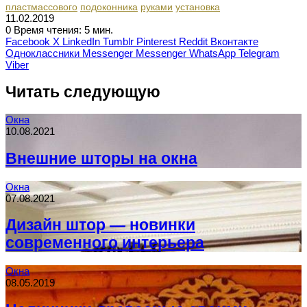
пластмассового
подоконника
руками
установка
11.02.2019
0
Время чтения: 5 мин.
Facebook
X
LinkedIn
Tumblr
Pinterest
Reddit
Вконтакте
Одноклассники
Messenger
Messenger
WhatsApp
Telegram
Viber
Читать следующую
Окна
10.08.2021
Внешние шторы на окна
Окна
07.08.2021
Дизайн штор — новинки
современного интерьера
Окна
08.05.2019