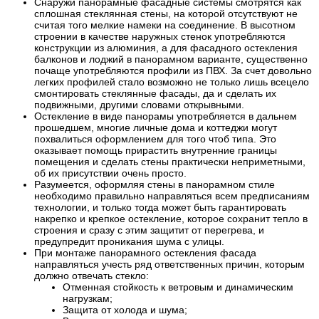
Снаружи панорамные фасадные системы смотрятся как
сплошная стеклянная стены, на которой отсутствуют не
считая того мелкие намеки на соединение. В высотном
строении в качестве наружных стенок употребляются
конструкции из алюминия, а для фасадного остекления
балконов и лоджий в панорамном варианте, существенно
почаще употребляются профили из ПВХ. За счет довольно
легких профилей стало возможно не только лишь всецело
смонтировать стеклянные фасады, да и сделать их
подвижными, другими словами открывными.
Остекление в виде панорамы употребляется в дальнем
прошедшем, многие личные дома и коттеджи могут
похвалиться оформлением для того чтоб типа. Это
оказывает помощь прирастить внутренние границы
помещения и сделать стены практически неприметными,
об их присутствии очень просто.
Разумеется, оформляя стены в панорамном стиле
необходимо правильно направляться всем предписаниям
технологии, и только тогда может быть гарантировать
накрепко и крепкое остекление, которое сохранит тепло в
строения и сразу с этим защитит от перегрева, и
предупредит проникания шума с улицы.
При монтаже панорамного остекления фасада
направляться учесть ряд ответственных причин, которым
должно отвечать стекло:
Отменная стойкость к ветровым и динамическим
нагрузкам;
Защита от холода и шума;