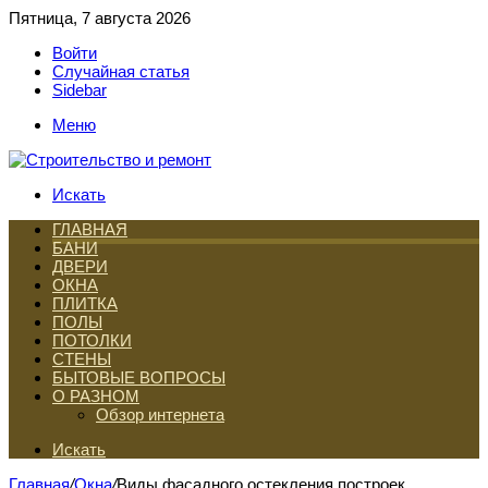
Пятница, 7 августа 2026
Войти
Случайная статья
Sidebar
Меню
Искать
ГЛАВНАЯ
БАНИ
ДВЕРИ
ОКНА
ПЛИТКА
ПОЛЫ
ПОТОЛКИ
СТЕНЫ
БЫТОВЫЕ ВОПРОСЫ
О РАЗНОМ
Обзор интернета
Искать
Главная
/
Окна
/
Виды фасадного остекления построек