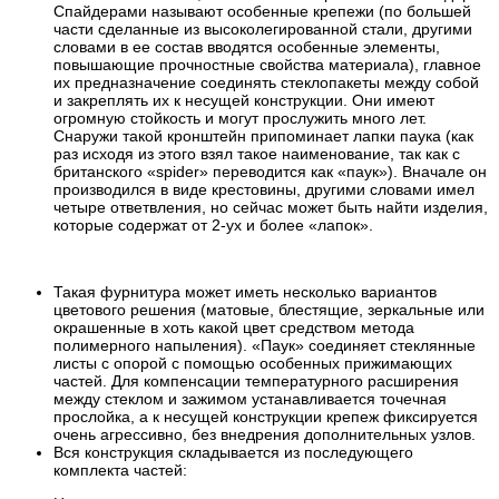
Спайдерами называют особенные крепежи (по большей
части сделанные из высоколегированной стали, другими
словами в ее состав вводятся особенные элементы,
повышающие прочностные свойства материала), главное
их предназначение соединять стеклопакеты между собой
и закреплять их к несущей конструкции. Они имеют
огромную стойкость и могут прослужить много лет.
Снаружи такой кронштейн припоминает лапки паука (как
раз исходя из этого взял такое наименование, так как с
британского «spider» переводится как «паук»). Вначале он
производился в виде крестовины, другими словами имел
четыре ответвления, но сейчас может быть найти изделия,
которые содержат от 2-ух и более «лапок».
Такая фурнитура может иметь несколько вариантов
цветового решения (матовые, блестящие, зеркальные или
окрашенные в хоть какой цвет средством метода
полимерного напыления). «Паук» соединяет стеклянные
листы с опорой с помощью особенных прижимающих
частей. Для компенсации температурного расширения
между стеклом и зажимом устанавливается точечная
прослойка, а к несущей конструкции крепеж фиксируется
очень агрессивно, без внедрения дополнительных узлов.
Вся конструкция складывается из последующего
комплекта частей: