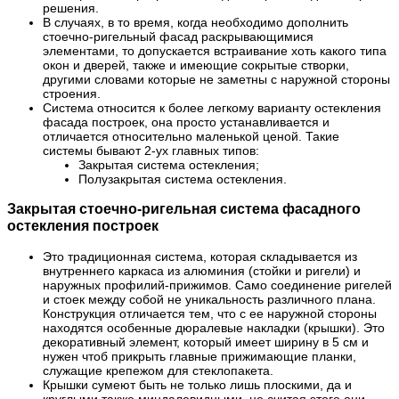
решения.
В случаях, в то время, когда необходимо дополнить
стоечно-ригельный фасад раскрывающимися
элементами, то допускается встраивание хоть какого типа
окон и дверей, также и имеющие сокрытые створки,
другими словами которые не заметны с наружной стороны
строения.
Система относится к более легкому варианту остекления
фасада построек, она просто устанавливается и
отличается относительно маленькой ценой. Такие
системы бывают 2-ух главных типов:
Закрытая система остекления;
Полузакрытая система остекления.
Закрытая стоечно-ригельная система фасадного
остекления построек
Это традиционная система, которая складывается из
внутреннего каркаса из алюминия (стойки и ригели) и
наружных профилий-прижимов. Само соединение ригелей
и стоек между собой не уникальность различного плана.
Конструкция отличается тем, что с ее наружной стороны
находятся особенные дюралевые накладки (крышки). Это
декоративный элемент, который имеет ширину в 5 см и
нужен чтоб прикрыть главные прижимающие планки,
служащие крепежом для стеклопакета.
Крышки сумеют быть не только лишь плоскими, да и
круглыми также миндалевидными, не считая этого они