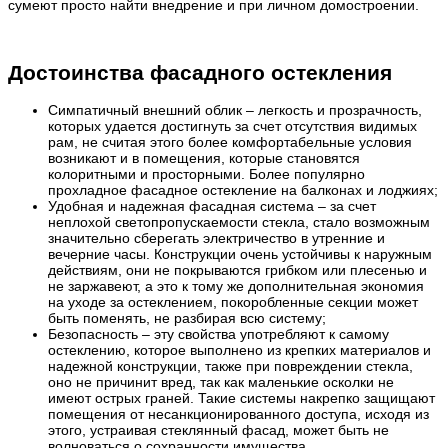
сумеют просто найти внедрение и при личном домостроении.
Достоинства фасадного остекления
Симпатичный внешний облик – легкость и прозрачность,
которых удается достигнуть за счет отсутствия видимых
рам, не считая этого более комфортабельные условия
возникают и в помещения, которые становятся
колоритными и просторными. Более популярно
прохладное фасадное остекление на балконах и лоджиях;
Удобная и надежная фасадная система – за счет
неплохой светопропускаемости стекла, стало возможным
значительно сберегать электричество в утренние и
вечерние часы. Конструкции очень устойчивы к наружным
действиям, они не покрываются грибком или плесенью и
не заржавеют, а это к тому же дополнительная экономия
на уходе за остеклением, покоробленные секции может
быть поменять, не разбирая всю систему;
Безопасность – эту свойства употребляют к самому
остеклению, которое выполнено из крепких материалов и
надежной конструкции, также при повреждении стекла,
оно не причинит вред, так как маленькие осколки не
имеют острых граней. Такие системы накрепко защищают
помещения от несанкционированного доступа, исходя из
этого, устраивая стеклянный фасад, может быть не
волноваться о сохранности имущества.