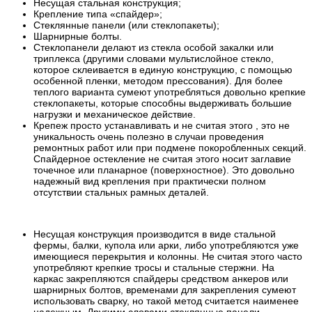
Несущая стальная конструкция;
Крепление типа «спайдер»;
Стеклянные панели (или стеклопакеты);
Шарнирные болты.
Стеклопанели делают из стекла особой закалки или
триплекса (другими словами мультислойное стекло,
которое склеивается в единую конструкцию, с помощью
особенной пленки, методом прессования). Для более
теплого варианта сумеют употребляться довольно крепкие
стеклопакеты, которые способны выдерживать большие
нагрузки и механическое действие.
Крепеж просто устанавливать и не считая этого , это не
уникальность очень полезно в случаи проведения
ремонтных работ или при подмене покоробленных секций.
Спайдерное остекление не считая этого носит заглавие
точечное или планарное (поверхностное). Это довольно
надежный вид крепления при практически полном
отсутствии стальных рамных деталей.
Несущая конструкция производится в виде стальной
фермы, балки, купола или арки, либо употребляются уже
имеющиеся перекрытия и колонны. Не считая этого часто
употребляют крепкие тросы и стальные стержни. На
каркас закрепляются спайдеры средством анкеров или
шарнирных болтов, временами для закрепления сумеют
использовать сварку, но такой метод считается наименее