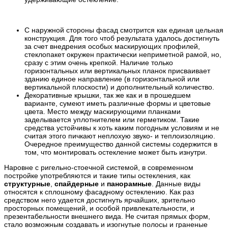
С наружной стороны фасад смотрится как единая цельная
конструкция. Для того чтоб результата удалось достигнуть
за счет внедрения особых маскирующих профилей,
стеклопакет окружен практически неприметной рамой, но,
сразу с этим очень крепкой. Наличие только
горизонтальных или вертикальных планок присваивает
зданию единое направление (в горизонтальной или
вертикальной плоскости) и дополнительный количество.
Декоративные крышки, так же как и в прошедшем
варианте, сумеют иметь различные формы и цветовые
цвета. Место между маскирующими планками
заделывается уплотнителем или герметиком. Такие
средства устойчивы к хоть каким погодным условиям и не
считая этого пичкают неплохую звуко- и теплоизоляцию.
Очередное преимущество данной системы содержится в
том, что монтировать остекление может быть изнутри.
Наровне с ригельно-стоечной системой, в современном
постройке употребляются и такие типы остекления, как
структурные
,
спайдерные
и
панорамные
. Данные виды
относятся к сплошному фасадному остеклению. Как раз
средством него удается достигнуть ярчайших, зрительно
просторных помещений, и особой привлекательности, и
презентабельности внешнего вида. Не считая прямых форм,
стало возможным создавать и изогнутые полосы и граненые