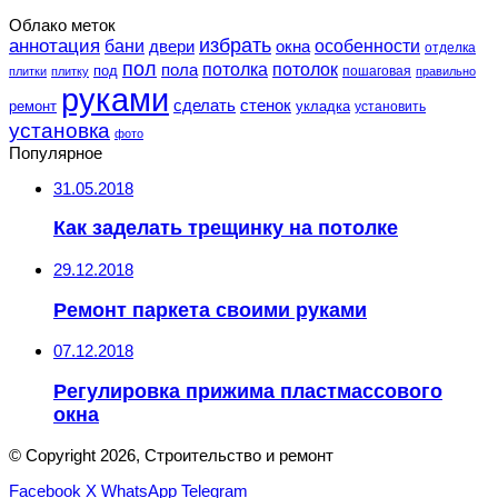
Облако меток
избрать
аннотация
особенности
бани
двери
окна
отделка
пол
потолка
пола
потолок
под
пошаговая
плитки
плитку
правильно
руками
сделать
стенок
укладка
ремонт
установить
установка
фото
Популярное
31.05.2018
Как заделать трещинку на потолке
29.12.2018
Ремонт паркета своими руками
07.12.2018
Регулировка прижима пластмассового
окна
© Copyright 2026, Строительство и ремонт
Facebook
X
WhatsApp
Telegram