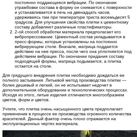
постоянно поддающееся вибрации. По окончании
утрамбовки состава в форму он снимается с поверхности
и устанавливается в печь на двенадцать часов,
удерживаясь там при температуре триста восемьдесят 5
градусов. Для улучшения свойства плитки к цементному
составу добавляют различные пластификаторы.
2-ой способ обработки материала предполагает его
вибропрессование. Цементный состав укладывается в
пресс-формы, которые установлены на постоянно
вибрирующем столе. Вначале, матрица поддается
действию на нее пресса, после чего она уплотняется под
действием вибрации. По окончании придания составу
подходящей формы, матрица подымается, а плитка
остается на столе.
Для грядущего внедрения плитки необходимо дождаться ее
полного застывания. Литьевой метод производства плитки —
более дешевый и легкий, он не испытывает недочет в
дополнительном оборудовании и технологических процессах.
Исходя из этого, литые изделия отличаются многообразием
цветов, форм и цветов.
Учтите, что плитка очень насыщенного цвета предполагает
применение в процессе ее производства огромного количества
красителей. Данный фактор очень плохо отражается на
эксплуатационных чертях материала.