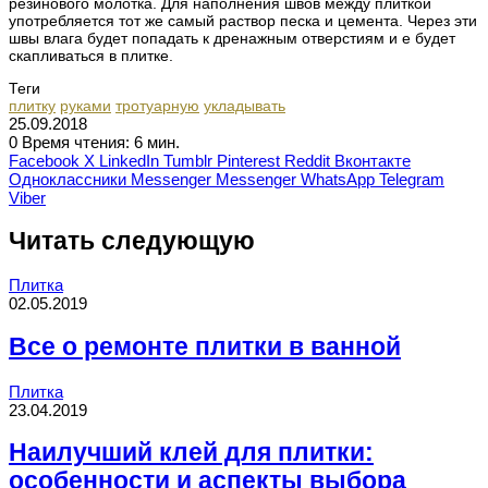
резинового молотка. Для наполнения швов между плиткой
употребляется тот же самый раствор песка и цемента. Через эти
швы влага будет попадать к дренажным отверстиям и е будет
скапливаться в плитке.
Теги
плитку
руками
тротуарную
укладывать
25.09.2018
0
Время чтения: 6 мин.
Facebook
X
LinkedIn
Tumblr
Pinterest
Reddit
Вконтакте
Одноклассники
Messenger
Messenger
WhatsApp
Telegram
Viber
Читать следующую
Плитка
02.05.2019
Все о ремонте плитки в ванной
Плитка
23.04.2019
Наилучший клей для плитки:
особенности и аспекты выбора