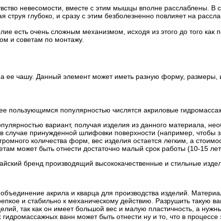
чувство невесомости, вместе с этим мышцы вполне расслаблены. В 
ая струя глубоко, и сразу с этим безболезненно повлияет на расс
ие есть очень сложным механизмом, исходя из этого до того как 
ом и советам по монтажу.
на ее чашу. Данный элемент может иметь разную форму, размеры, 
ее пользующимся популярностью числятся акриловые гидромассажн
улярностью вариант, получая изделия из данного материала, необ
и в случае принужденной шлифовки поверхности (например, чтобы 
 огромного количества форм, вес изделия остается легким, а стои
четам может быть отнести достаточно малый срок работы (10-15 лет
айский бренд производящий высококачественные и стильные издел
объединение акрила и кварца для производства изделий. Материал 
репкое и стабильно к механическому действию. Разрушить такую ва
ий, так как он имеет большой вес и малую пластичность, а нужны
 гидромассажных ванн может быть отнести ну и то, что в процессе