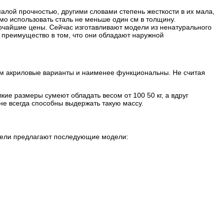
алой прочностью, другими словами степень жесткости в их мала,
имо использовать сталь не меньше один см в толщину.
сочайшие цены. Сейчас изготавливают модели из ненатурального
х преимущество в том, что они обладают наружной
 чем акриловые варианты и наименее функциональны. Не считая
кие размеры сумеют обладать весом от 100 50 кг, а вдруг
 не всегда способны выдержать такую массу.
ители предлагают последующие модели: