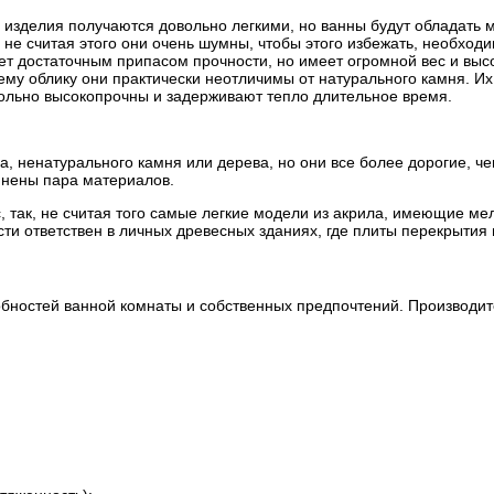
 изделия получаются довольно легкими, но ванны будут обладать м
 не считая этого они очень шумны, чтобы этого избежать, необход
ет достаточным припасом прочности, но имеет огромной вес и вы
ему облику они практически неотличимы от натурального камня. И
ольно высокопрочны и задерживают тепло длительное время.
ла, ненатурального камня или дерева, но они все более дорогие,
инены пара материалов.
 так, не считая того самые легкие модели из акрила, имеющие мел
ости ответствен в личных древесных зданиях, где плиты перекрытия
собностей ванной комнаты и собственных предпочтений. Производ