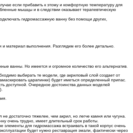
случае если прибавить к этому и комфортную температуру для
лабленные мышцы и в следствии оказывает терапевтическую
подключать гидромассажную ванну без помощи других,
и и материал выполнения. Разглядим его более детально.
ые ванны. Но имеется и огромное количество его альтернатив.
ходимо выбирать те модели, где акриловый слой создает от
замаскировать царапинки) будет иметься определенный припас.
мость доступной. Очередное достоинства данных моделей
).
ия.
не достаточно тяжелее, чем акрил, но легче камня или чугуна.
нну очень трудно, имеет длительный срок работы.
е элементы для гидромассажа встраивать в такой корпус очень
 эксплуатации будет нужно реставрация эмали, фактически через