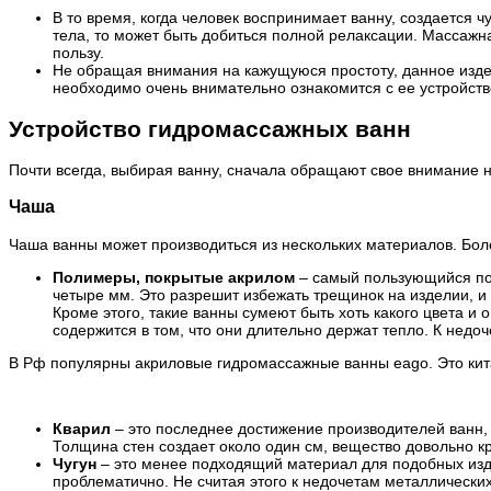
В то время, когда человек воспринимает ванну, создается 
тела, то может быть добиться полной релаксации. Массажн
пользу.
Не обращая внимания на кажущуюся простоту, данное издел
необходимо очень внимательно ознакомится с ее устройств
Устройство гидромассажных ванн
Почти всегда, выбирая ванну, сначала обращают свое внимание 
Чаша
Чаша ванны может производиться из нескольких материалов. Бол
Полимеры, покрытые акрилом
– самый пользующийся поп
четыре мм. Это разрешит избежать трещинок на изделии, 
Кроме этого, такие ванны сумеют быть хоть какого цвета и
содержится в том, что они длительно держат тепло. К недо
В Рф популярны акриловые гидромассажные ванны eago. Это кит
Кварил
– это последнее достижение производителей ванн, 
Толщина стен создает около один см, вещество довольно к
Чугун
– это менее подходящий материал для подобных издел
проблематично. Не считая этого к недочетам металлических