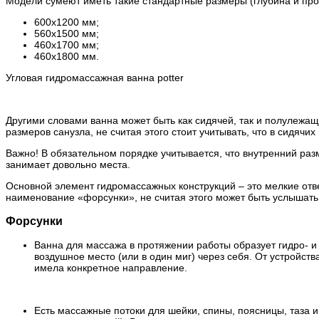
Модели сумеют иметь такие стандартные размеры (глубина и про
600х1200 мм;
560х1500 мм;
460х1700 мм;
460х1800 мм.
Угловая гидромассажная ванна potter
Другими словами ванна может быть как сидячей, так и полулежащ
размеров санузла, не считая этого стоит учитывать, что в сидяч
Важно! В обязательном порядке учитывается, что внутренний раз
занимает довольно места.
Основной элемент гидромассажных конструкций – это мелкие отве
наименование «форсунки», не считая этого может быть услышать 
Форсунки
Ванна для массажа в протяжении работы образует гидро- и
воздушное место (или в один миг) через себя. От устройст
имела конкретное направление.
Есть массажные потоки для шейки, спины, поясницы, таза и