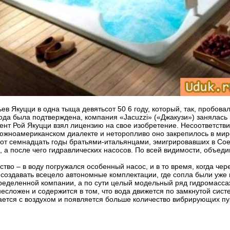
ьев Якуцци в одна тыща девятьсот 50 6 году, который, так, пробо
ода была подтверждена, компания «Jacuzzi» («Джакузи») занялась 
мент Рой Якуцци взял лицензию на свое изобретение. Несоответс
в южноамериканском диалекте и неторопливо оно закрепилось в мир
от семнадцать годы братьями-итальянцами, эмигрировавших в Сое
 а после чего гидравлических насосов. По всей видимости, объеди
о – в воду погружался особенный насос, и в то время, когда чере
и создавать всецело автономные комплектации, где сопла были уже
пределенной компании, а по сути целый модельный ряд гидромасса
ложен и содержится в том, что вода движется по замкнутой систе
ся с воздухом и появляется больше количество вибрирующих пузы