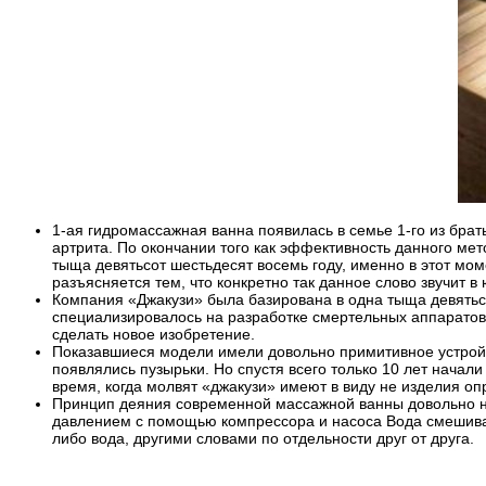
1-ая гидромассажная ванна появилась в семье 1-го из брат
артрита. По окончании того как эффективность данного мет
тыща девятьсот шестьдесят восемь году, именно в этот мо
разъясняется тем, что конкретно так данное слово звучит 
Компания «Джакузи» была базирована в одна тыща девятьс
специализировалось на разработке смертельных аппаратов,
сделать новое изобретение.
Показавшиеся модели имели довольно примитивное устройств
появлялись пузырьки. Но спустя всего только 10 лет начал
время, когда молвят «джакузи» имеют в виду не изделия о
Принцип деяния современной массажной ванны довольно нес
давлением с помощью компрессора и насоса Вода смешивает
либо вода, другими словами по отдельности друг от друга.