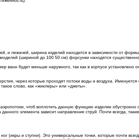
тяженность):
ей, и лежачей, ширина изделий находится в зависимости от формы
их моделей (шириной до 100 50 см) форсунки находятся существенн
мер ванн будет меньше наружного, так как в корпусе установлено 
рстия, через которые проходят потоки воды и воздуха. Именуется
такое слово, как «жиклеры» или «джеты».
 аэропотоки, чтоб воплотить данную функцию изделие обустроено 
ва данного элемента зависит направление струй. Почти всегда, так
 ног (икры и ступни). Это универсальные точки, которые почти вс