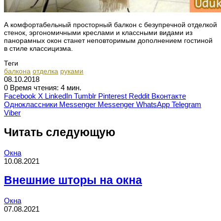
А комфортабельный просторный балкон с безупречной отделкой
стенок, эргономичными креслами и классными видами из
панорамных окон станет неповторимым дополнением гостиной
в стиле классицизма.
Теги
балкона
отделка
руками
08.10.2018
0
Время чтения: 4 мин.
Facebook
X
LinkedIn
Tumblr
Pinterest
Reddit
Вконтакте
Одноклассники
Messenger
Messenger
WhatsApp
Telegram
Viber
Читать следующую
Окна
10.08.2021
Внешние шторы на окна
Окна
07.08.2021