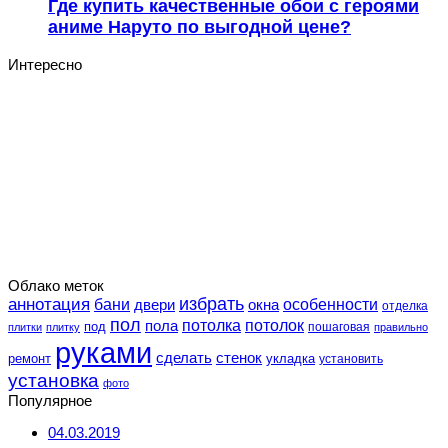
Где купить качественные обои с героями
аниме Наруто по выгодной цене?
Интересно
Облако меток
избрать
аннотация
особенности
бани
двери
окна
отделка
пол
потолка
пола
потолок
под
пошаговая
плитки
плитку
правильно
руками
сделать
стенок
укладка
ремонт
установить
установка
фото
Популярное
04.03.2019