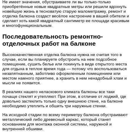
Не имеет значения, обустраиваете ли вы только-только
приобретённые новые квадратные метры или решили вдохнуть
новейшую жизнь в тесноватую старую малометражку, ремонт и
отделка балкона создаст весёлое настроение в вашей обители и
сделает хоть какой квадратный сантиметр ее площади красивым
и многофункциональным.
Последовательность ремонтно-
отделочных работ на балконе
Высококачественная отделка балкона нужна не считая того в
случае, если вы планируете обустроить на нем подсобное
помещение, сушить белье или покинуть в виде открытого места
для отдыха в теплое время года — потому что воспользоваться
незапятнанным, заботливо оформленным помещением или
местом намного приятнее, а хранить в нем ненадобный хлам и
мысли не появится.
В реалиях нашего неласкового климата балконы все таки
почаще стеклят и утепляют. При этом, в отличие от лоджий, где
довольно застеклить только одну внешнюю стене, на балконе
необходимо утеплить и обшить три наружные стенки.
На исходной стадии по всему периметру балкона обустраивают
металлический либо древесный каркас, который станет
основанием для монтажа оконной системы, наружной и
внутренней обшивки.