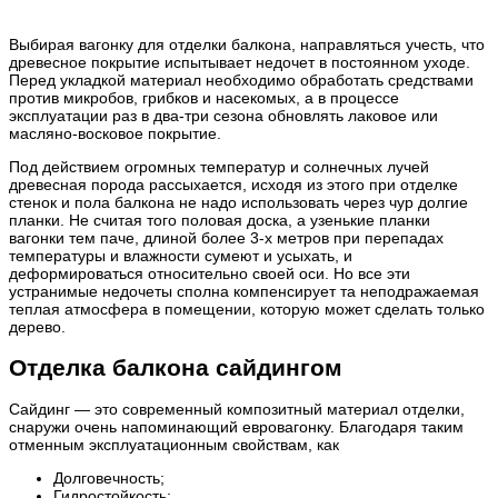
Выбирая вагонку для отделки балкона, направляться учесть, что
древесное покрытие испытывает недочет в постоянном уходе.
Перед укладкой материал необходимо обработать средствами
против микробов, грибков и насекомых, а в процессе
эксплуатации раз в два-три сезона обновлять лаковое или
масляно-восковое покрытие.
Под действием огромных температур и солнечных лучей
древесная порода рассыхается, исходя из этого при отделке
стенок и пола балкона не надо использовать через чур долгие
планки. Не считая того половая доска, а узенькие планки
вагонки тем паче, длиной более 3-х метров при перепадах
температуры и влажности сумеют и усыхать, и
деформироваться относительно своей оси. Но все эти
устранимые недочеты сполна компенсирует та неподражаемая
теплая атмосфера в помещении, которую может сделать только
дерево.
Отделка балкона сайдингом
Сайдинг — это современный композитный материал отделки,
снаружи очень напоминающий евровагонку. Благодаря таким
отменным эксплуатационным свойствам, как
Долговечность;
Гидростойкость;