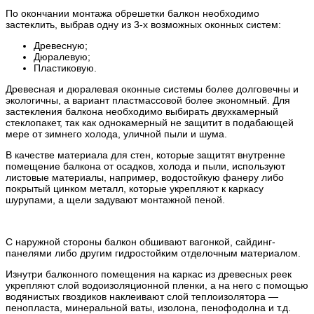
По окончании монтажа обрешетки балкон необходимо
застеклить, выбрав одну из 3-х возможных оконных систем:
Древесную;
Дюралевую;
Пластиковую.
Древесная и дюралевая оконные системы более долговечны и
экологичны, а вариант пластмассовой более экономный. Для
застекления балкона необходимо выбирать двухкамерный
стеклопакет, так как однокамерный не защитит в подабающей
мере от зимнего холода, уличной пыли и шума.
В качестве материала для стен, которые защитят внутренне
помещение балкона от осадков, холода и пыли, используют
листовые материалы, например, водостойкую фанеру либо
покрытый цинком металл, которые укрепляют к каркасу
шурупами, а щели задувают монтажной пеной.
С наружной стороны балкон обшивают вагонкой, сайдинг-
панелями либо другим гидростойким отделочным материалом.
Изнутри балконного помещения на каркас из древесных реек
укрепляют слой водоизоляционной пленки, а на него с помощью
водянистых гвоздиков наклеивают слой теплоизолятора —
пенопласта, минеральной ваты, изолона, пенофодолна и т.д.