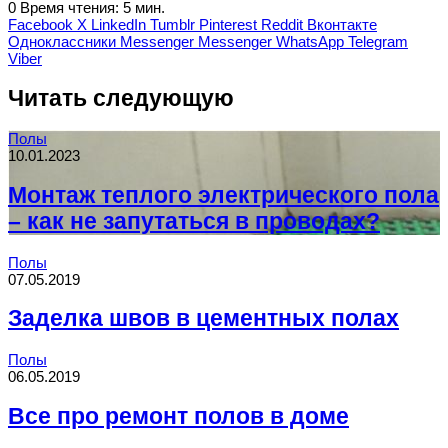
0
Время чтения: 5 мин.
Facebook
X
LinkedIn
Tumblr
Pinterest
Reddit
Вконтакте
Одноклассники
Messenger
Messenger
WhatsApp
Telegram
Viber
Читать следующую
Полы
10.01.2023
Монтаж теплого электрического пола
– как не запутаться в проводах?
Полы
07.05.2019
Заделка швов в цементных полах
Полы
06.05.2019
Все про ремонт полов в доме