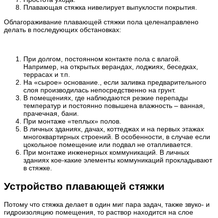
Плавающая стяжка нивелирует выпуклости покрытия.
Облагораживание плавающей стяжки пола целенаправлено
делать в последующих обстановках:
При долгом, постоянном контакте пола с влагой.
Например, на открытых верандах, лоджиях, беседках,
террасах и т.п.
На «сырое» основание., если заливка предварительного
слоя производилась непосредственно на грунт.
В помещениях, где наблюдаются резкие перепады
температур и постоянно повышена влажность – ванная,
прачечная, бани.
При монтаже «теплых» полов.
В личных зданиях, дачах, коттеджах и на первых этажах
многоквартирных строений. В особенности, в случае если
цокольное помещение или подвал не отапливается.
При монтаже инженерных коммуникаций. В личных
зданиях кое-какие элементы коммуникаций прокладывают
в стяжке.
Устройство плавающей стяжки
Потому что стяжка делает в один миг пара задач, также звуко- и
гидроизоляцию помещения, то раствор находится на слое