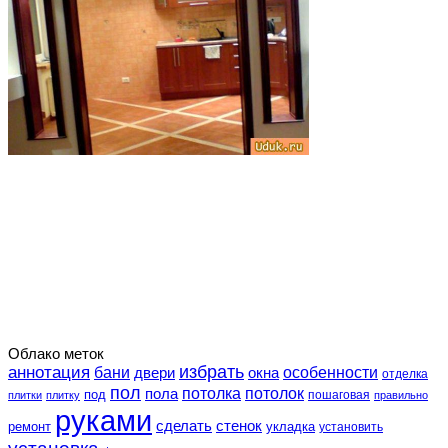
Облако меток
избрать
аннотация
особенности
бани
двери
окна
отделка
пол
потолка
пола
потолок
под
пошаговая
плитки
плитку
правильно
руками
сделать
стенок
укладка
ремонт
установить