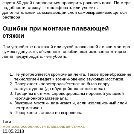
спустя 30 дней направляться проверить ровность пола. По мере
надобности, стяжку – отшлифовать или уложить
дополнительный сглаживающий слой самовыравнивающегося
раствора.
Ошибки при монтаже плавающей
стяжки
При устройстве наливной или сухой плавающей стяжки мастера
сумеют допускать обыденные ошибки, возникновение которых
легче предупредить, чем убрать.
Не употребляется кромочная лента. Такое пренебрежение
технологией ведет к возникновению звуковых мостиков.
Поверхность перегородок/стенок не была впору
заштукатурена (до обустройства стяжки пола).
Трещины в стяжке спровоцированы неровной укладкой
изоляционного материала.
Звуковые мостики возникают и, если изоляционный слой
негерметичен.
Поверхность стяжки не выровнена.
Теги
монтажа
особенности
плавающая
стяжка
19.05.2018