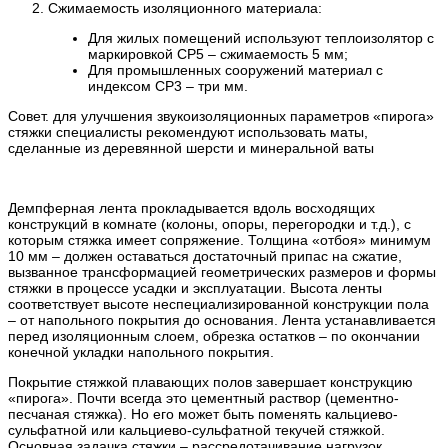
Сжимаемость изоляционного материала:
Для жилых помещений используют теплоизолятор с
маркировкой СР5 – сжимаемость 5 мм;
Для промышленных сооружений материал с
индексом СР3 – три мм.
Совет. для улучшения звукоизоляционных параметров «пирога»
стяжки специалисты рекомендуют использовать маты,
сделанные из деревянной шерсти и минеральной ваты
Демпферная лента прокладывается вдоль восходящих
конструкций в комнате (колоны, опоры, перегородки и т.д.), с
которым стяжка имеет сопряжение. Толщина «отбоя» минимум
10 мм – должен оставаться достаточный припас на сжатие,
вызванное трансформацией геометрических размеров и формы
стяжки в процессе усадки и эксплуатации. Высота ленты
соответствует высоте неспециализированной конструкции пола
– от напольного покрытия до основания. Лента устанавливается
перед изоляционным слоем, обрезка остатков – по окончании
конечной укладки напольного покрытия.
Покрытие стяжкой плавающих полов завершает конструкцию
«пирога». Почти всегда это цементный раствор (цементно-
песчаная стяжка). Но его может быть поменять кальциево-
сульфатной или кальциево-сульфатной текучей стяжкой.
Основная задачка стяжки – рассредотачивание нагрузок.