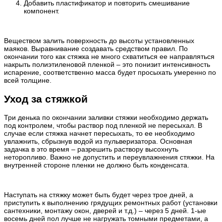
Добавить пластификатор и повторить смешивание
компонент.
Веществом залить поверхность до высоты установленных
маяков. Выравнивание создавать средством правил. По
окончании того как стяжка не много схватиться ее направляться
накрыть полиэтиленовой пленкой – это понизит интенсивность
испарение, соответственно масса будет просыхать умеренно по
всей толщине.
Уход за стяжкой
Три денька по окончании заливки стяжки необходимо держать
под контролем, чтобы раствор под пленкой не пересыхал. В
случае если стяжка начнет пересыхать, то ее необходимо
увлажнить, сбрызнув водой из пульверизатора. Основная
задачка в это время – разрешить раствору высохнуть
неторопливо. Важно не допустить и переувлажнения стяжки. На
внутренней стороне пленки не должно быть конденсата.
Наступать на стяжку может быть будет через трое дней, а
приступить к выполнению грядущих ремонтных работ (установки
сантехники, монтажу окон, дверей и т.д.) – через 5 дней. 1-ые
восемь дней пол лучше не нагружать томными предметами, а