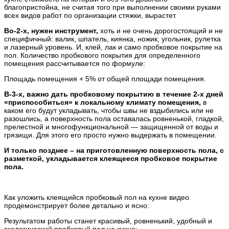
благопристойна, не считая того при выполнении своими руками
всех видов работ по организации стяжки, вырастет.
Во-2-х, нужен инструмент,
хоть и не очень дорогостоящий и не
специфичный: валик, шпатель, киянка, ножик, угольник, рулетка
и лазерный уровень. И, клей, лак и само пробковое покрытие на
пол. Количество пробкового покрытия для определенного
помещения рассчитывается по формуле:
Площадь помещения + 5% от общей площади помещения.
В-3-х, важно дать пробковому покрытию в течение 2-х дней
«приспособиться» к локальному климату помещения,
в
каком его будут укладывать, чтобы швы не вздыбились или не
разошлись, а поверхность пола оставалась ровненькой, гладкой,
прелестной и многофункциональной — защищенной от воды и
грязищи. Для этого его просто нужно выдержать в помещении.
И только позднее – на приготовленную поверхность пола, с
разметкой, укладывается клеящееся пробковое покрытие
пола.
Как уложить клеящийся пробковый пол на кухне видео
продемонстрирует более детально и ясно:
Результатом работы станет красивый, ровненький, удобный и
экологический пробковый пол на кухне: