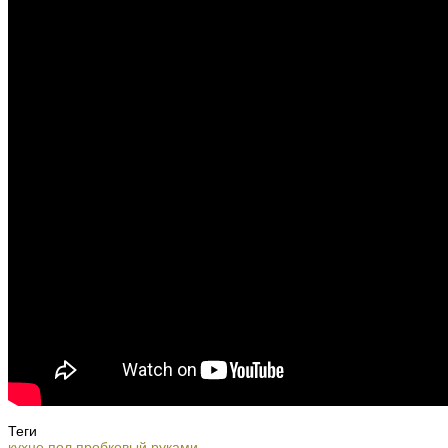
Теги
кухне
пол
пробковый
руками