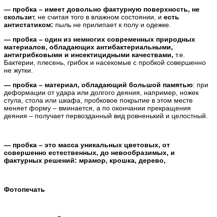
— пробка – имеет довольно фактурную поверхность, не
скользи
т, не считая того в влажном состоянии, и
есть
антистатиком:
пыль не прилипает к полу и одежке.
— пробка – один из немногих современных природных
материалов, обладающих антибактериальными,
антигрибковыми и инсектицидными качествами,
т.е.
Бактерии, плесень, грибок и насекомые с пробкой совершенно
не жутки.
— пробка – материал, обладающий большой памятью
: при
деформации от удара или долгого деяния, например, ножек
стула, стола или шкафа, пробковое покрытие в этом месте
меняет форму – вминается, а по окончании прекращения
деяния – получает первозданный вид ровненький и целостный.
— пробка – это масса уникальных цветовых, от
совершенно естественных, до невообразимых, и
фактурных решений: мрамор, крошка, дерево,
Фотопечать