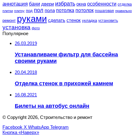
избрать
аннотация
особенности
бани
двери
окна
отделка
пол
потолка
пола
потолок
под
пошаговая
плитки
плитку
правильно
руками
сделать
стенок
укладка
ремонт
установить
установка
фото
Популярное
26.03.2019
Устанавливаем фильтр для бассейна
своими руками
20.04.2018
Отделка стенок в прихожей камнем
16.08.2021
Билеты на автобус онлайн
© Copyright 2026, Строительство и ремонт
Facebook
X
WhatsApp
Telegram
Кнопка «Наверх»