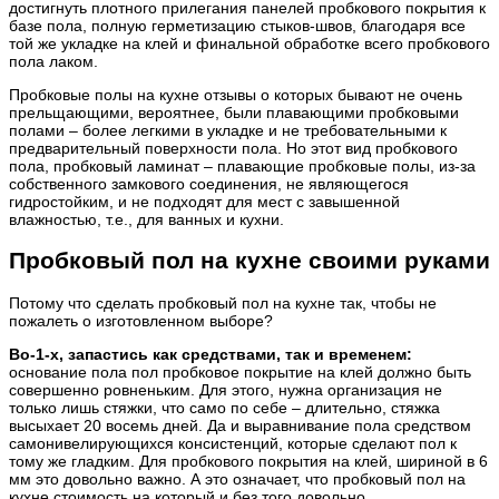
достигнуть плотного прилегания панелей пробкового покрытия к
базе пола, полную герметизацию стыков-швов, благодаря все
той же укладке на клей и финальной обработке всего пробкового
пола лаком.
Пробковые полы на кухне отзывы о которых бывают не очень
прельщающими, вероятнее, были плавающими пробковыми
полами – более легкими в укладке и не требовательными к
предварительный поверхности пола. Но этот вид пробкового
пола, пробковый ламинат – плавающие пробковые полы, из-за
собственного замкового соединения, не являющегося
гидростойким, и не подходят для мест с завышенной
влажностью, т.е., для ванных и кухни.
Пробковый пол на кухне своими руками
Потому что сделать пробковый пол на кухне так, чтобы не
пожалеть о изготовленном выборе?
Во-1-х, запастись как средствами, так и временем:
основание пола пол пробковое покрытие на клей должно быть
совершенно ровненьким. Для этого, нужна организация не
только лишь стяжки, что само по себе – длительно, стяжка
высыхает 20 восемь дней. Да и выравнивание пола средством
самонивелирующихся консистенций, которые сделают пол к
тому же гладким. Для пробкового покрытия на клей, шириной в 6
мм это довольно важно. А это означает, что пробковый пол на
кухне стоимость на который и без того довольно