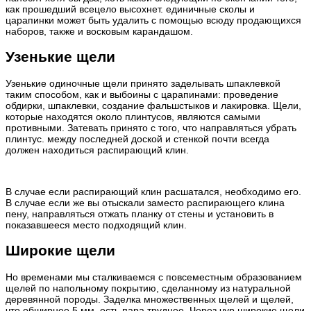
как прошедший всецело высохнет. единичные сколы и
царапинки может быть удалить с помощью всюду продающихся
наборов, также и восковым карандашом.
Узенькие щели
Узенькие одиночные щели принято заделывать шпаклевкой
таким способом, как и выбоины с царапинами: проведение
обдирки, шпаклевки, создание фальшстыков и лакировка. Щели,
которые находятся около плинтусов, являются самыми
противными. Затевать принято с того, что направляться убрать
плинтус. между последней доской и стенкой почти всегда
должен находиться распирающий клин.
В случае если распирающий клин расшатался, необходимо его.
В случае если же вы отыскали заместо распирающего клина
пену, направляться отжать планку от стены и установить в
показавшееся место подходящий клин.
Широкие щели
Но временами мы сталкиваемся с повсеместным образованием
щелей по напольному покрытию, сделанному из натуральной
деревянной породы. Заделка множественных щелей и щелей,
что обширнее 5 мм, есть пара труднее. Через чур широкие щели