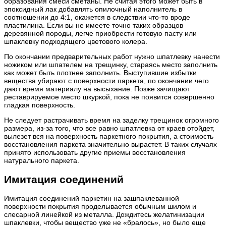
образования смеси сметаны. Не считая этого может быть в
эпоксидный лак добавлять опилочный наполнитель в
соотношении до 4:1, окажется в следствии что-то вроде
пластилина. Если вы не имеете точно таких образцов
деревянной породы, легче приобрести готовую пасту или
шпаклевку подходящего цветового колера.
По окончании предварительных работ нужно шпатлевку нанести
ножиком или шпателем на трещинку, стараясь место заполнить
как может быть плотнее заполнить. Выступившие избытки
вещества убирают с поверхности паркета, по окончании чего
дают время материалу на высыхание. Позже зачищают
реставрируемое место шкуркой, пока не появится совершенно
гладкая поверхность.
Не следует растрачивать время на заделку трещинок огромного
размера, из-за того, что все равно шпатлевка от краев отойдет,
вылезет вся на поверхность паркетного покрытия, а стоимость
восстановления паркета значительно вырастет. В таких случаях
принято использовать другие приемы восстановления
натурального паркета.
Имитация соединений
Имитация соединений паркетин на зашпаклеванной
поверхности покрытия проделывается обычным шилом и
слесарной линейкой из металла. Дождитесь желатинизации
шпаклевки, чтобы вещество уже не «бралось», но было еще