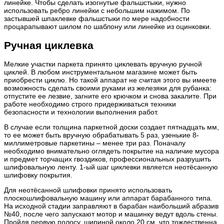
линейке. Чтобы сделать изогнутые фальшстыки, нужно
использовать ребро линейки с небольшим нажимом. По
застывшей шпаклевке фальшстыки по мере надобности
процарапывают шилом по шаблону или линейке из оцинковки.
Ручная циклевка
Мелкие участки паркета принято циклевать вручную ручной
циклей. В любом инструментальном магазине может быть
приобрести циклю. Но такой аппарат не считая этого вы имеете
возможность сделать своими руками из железяки для рубанка:
отпустите ее лезвие, загните его крючком и снова закалите. При
работе необходимо строго придерживаться техники
безопасности и технологии выполнения работ.
В случае если толщина паркетной доски создает пятнадцать мм,
то ее может быть вручную обрабатывать 5 раз, узенькие 8-
миллиметровые паркетины – менее три раз. Поначалу
необходимо внимательно оглядеть покрытие на наличие мусора
и предмет торчащих гвоздиков, профессиональных разрушить
шлифовальную ленту. 1-ый шаг циклевки является неотёсанную
шлифовку покрытия.
Для неотёсанной шлифовки принято использовать
плоскошлифовальную машину или аппарат барабанного типа.
На исходной стадии заправляют в барабан наибольший абразив
№40, после чего запускают мотор и машинку ведут вдоль стены.
Пройдя первую полосу, шириной около 20 см, что тождественна