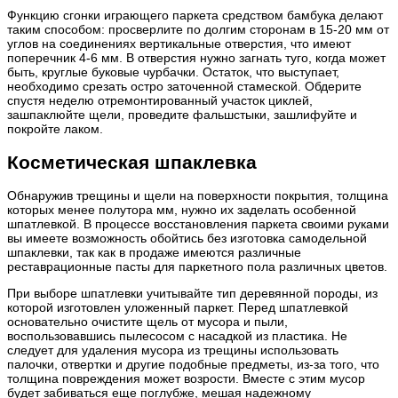
Функцию сгонки играющего паркета средством бамбука делают
таким способом: просверлите по долгим сторонам в 15-20 мм от
углов на соединениях вертикальные отверстия, что имеют
поперечник 4-6 мм. В отверстия нужно загнать туго, когда может
быть, круглые буковые чурбачки. Остаток, что выступает,
необходимо срезать остро заточенной стамеской. Обдерите
спустя неделю отремонтированный участок циклей,
зашпаклюйте щели, проведите фальшстыки, зашлифуйте и
покройте лаком.
Косметическая шпаклевка
Обнаружив трещины и щели на поверхности покрытия, толщина
которых менее полутора мм, нужно их заделать особенной
шпатлевкой. В процессе восстановления паркета своими руками
вы имеете возможность обойтись без изготовка самодельной
шпаклевки, так как в продаже имеются различные
реставрационные пасты для паркетного пола различных цветов.
При выборе шпатлевки учитывайте тип деревянной породы, из
которой изготовлен уложенный паркет. Перед шпатлевкой
основательно очистите щель от мусора и пыли,
воспользовавшись пылесосом с насадкой из пластика. Не
следует для удаления мусора из трещины использовать
палочки, отвертки и другие подобные предметы, из-за того, что
толщина повреждения может возрости. Вместе с этим мусор
будет забиваться еще поглубже, мешая надежному