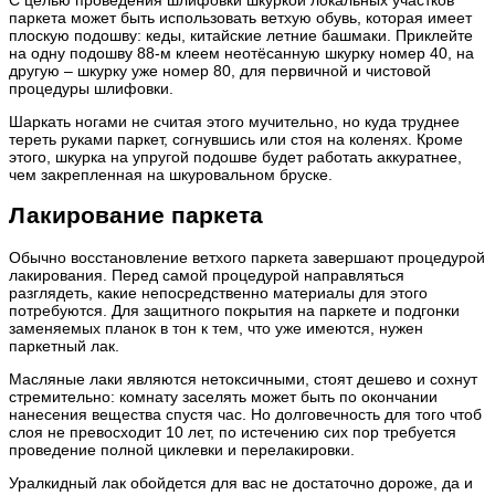
паркета может быть использовать ветхую обувь, которая имеет
плоскую подошву: кеды, китайские летние башмаки. Приклейте
на одну подошву 88-м клеем неотёсанную шкурку номер 40, на
другую – шкурку уже номер 80, для первичной и чистовой
процедуры шлифовки.
Шаркать ногами не считая этого мучительно, но куда труднее
тереть руками паркет, согнувшись или стоя на коленях. Кроме
этого, шкурка на упругой подошве будет работать аккуратнее,
чем закрепленная на шкуровальном бруске.
Лакирование паркета
Обычно восстановление ветхого паркета завершают процедурой
лакирования. Перед самой процедурой направляться
разглядеть, какие непосредственно материалы для этого
потребуются. Для защитного покрытия на паркете и подгонки
заменяемых планок в тон к тем, что уже имеются, нужен
паркетный лак.
Масляные лаки являются нетоксичными, стоят дешево и сохнут
стремительно: комнату заселять может быть по окончании
нанесения вещества спустя час. Но долговечность для того чтоб
слоя не превосходит 10 лет, по истечению сих пор требуется
проведение полной циклевки и перелакировки.
Уралкидный лак обойдется для вас не достаточно дороже, да и