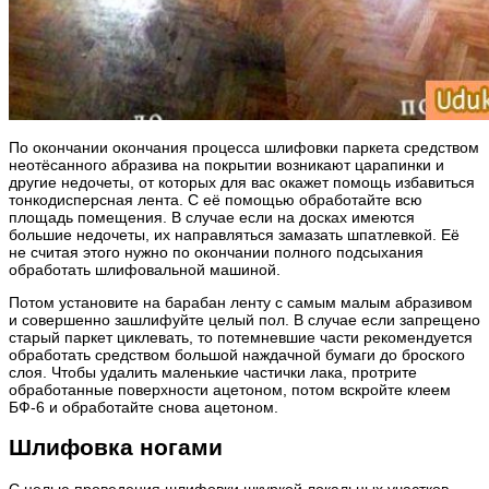
По окончании окончания процесса шлифовки паркета средством
неотёсанного абразива на покрытии возникают царапинки и
другие недочеты, от которых для вас окажет помощь избавиться
тонкодисперсная лента. С её помощью обработайте всю
площадь помещения. В случае если на досках имеются
большие недочеты, их направляться замазать шпатлевкой. Её
не считая этого нужно по окончании полного подсыхания
обработать шлифовальной машиной.
Потом установите на барабан ленту с самым малым абразивом
и совершенно зашлифуйте целый пол. В случае если запрещено
старый паркет циклевать, то потемневшие части рекомендуется
обработать средством большой наждачной бумаги до броского
слоя. Чтобы удалить маленькие частички лака, протрите
обработанные поверхности ацетоном, потом вскройте клеем
БФ-6 и обработайте снова ацетоном.
Шлифовка ногами
С целью проведения шлифовки шкуркой локальных участков