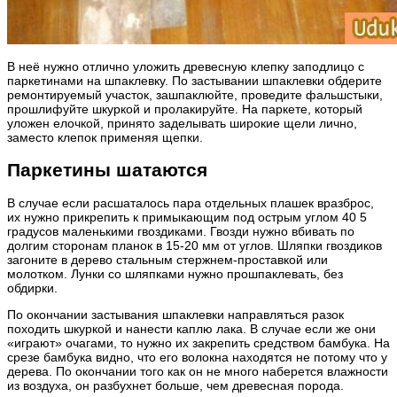
В неё нужно отлично уложить древесную клепку заподлицо с
паркетинами на шпаклевку. По застывании шпаклевки обдерите
ремонтируемый участок, зашпаклюйте, проведите фальшстыки,
прошлифуйте шкуркой и пролакируйте. На паркете, который
уложен елочкой, принято заделывать широкие щели лично,
заместо клепок применяя щепки.
Паркетины шатаются
В случае если расшаталось пара отдельных плашек вразброс,
их нужно прикрепить к примыкающим под острым углом 40 5
градусов маленькими гвоздиками. Гвозди нужно вбивать по
долгим сторонам планок в 15-20 мм от углов. Шляпки гвоздиков
загоните в дерево стальным стержнем-проставкой или
молотком. Лунки со шляпками нужно прошпаклевать, без
обдирки.
По окончании застывания шпаклевки направляться разок
походить шкуркой и нанести каплю лака. В случае если же они
«играют» очагами, то нужно их закрепить средством бамбука. На
срезе бамбука видно, что его волокна находятся не потому что у
дерева. По окончании того как он не много наберется влажности
из воздуха, он разбухнет больше, чем древесная порода.