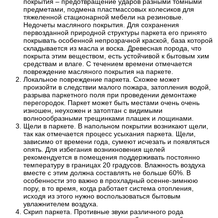
покрытия – предотвращение ударов разными томными
предметами, подмена пластмассовых колесиков для
тяжеленной стационарной мебели на резиновые.
Недочеты масляного покрытия. Для сохранения
первозданной природной структуры паркета его принято
покрывать особенной непрозрачной краской, база которой
складывается из масла и воска. Древесная порода, что
покрыта этим веществом, есть устойчивой к бытовым хим
средствам и влаге. С течением времени отмечается
повреждение масляного покрытия на паркете.
Локальное повреждение паркета. Схожее может
произойти в следствии малого пожара, затопления водой,
разрыва паркетного поля при проведении демонтаже
перегородок. Паркет может быть местами очень очень
изношен, неухожен и затоптан с видимыми
волноообразными трещинками плашек и лощинами.
Щели в паркете. В напольном покрытии возникают щели,
так как отмечается процесс усыхания паркета. Щели,
зависимо от времени года, сумеют исчезать и появляться
опять. Для избегания возникновения щелей
рекомендуется в помещения поддерживать постоянно
температуру в границах 20 градусов. Влажность воздуха
вместе с этим должна составлять не больше 60%. В
особенности это важно в прохладный осенне-зимнюю
пору, в то время, когда работает система отопления,
исходя из этого нужно воспользоваться бытовым
увлажнителем воздуха.
Скрип паркета. Противные звуки различного рода