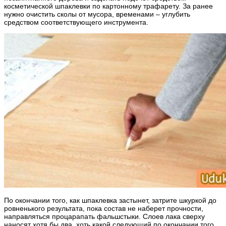
косметической шпаклевки по картонному трафарету. За ранее
нужно очистить сколы от мусора, временами – углубить
средством соответствующего инструмента.
По окончании того, как шпаклевка застынет, затрите шкуркой до
ровненького результата, пока состав не наберет прочности,
направляться процарапать фальшстыки. Слоев лака сверху
наносят хотя бы два, хоть какой следующий по окончании того,