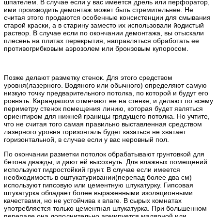
шпателем. В случае если у вас имеется дрель или перфоратор,
ими производить демонтаж может быть стремительнее. Не
считая этого продаются особенные консистенции для смывания
старой краски, а в старину заместо их использовали йодистый
раствор. В случае если по окончании демонтажа, вы отыскали
плесень на плитах перекрытия, направляться обработать ее
противогрибковым аэрозолем или бронзовым купоросом.
Позже делают разметку стенок. Для этого средством
уровня(лазерного. Водяного или обычного) определяют самую
низкую точку предварительного потолка, по которой и будут его
ровнять. Карандашом отмечают ее на стенке, и делают по всему
периметру стенок помещения линию, которая будет являться
ориентиром для нижней границы грядущего потолка. Но учтите,
что не считая того самая правильно выставленная средством
лазерного уровня горизонталь будет казаться не хватает
горизонтальной, в случае если у вас неровный пол.
По окончании разметки потолок обрабатывают грунтовкой для
бетона дважды, и дают ей высохнуть. Для влажных помещений
используют гидростойкий грунт. В случае если имеется
необходимость в оштукатуривании(перепад более два см)
используют гипсовую или цементную штукатурку. Гипсовая
штукатурка обладает более выраженными изоляционными
качествами, но не устойчива к влаге. В сырых комнатах
употребляется только цементная штукатурка. При большенном
перепаде она дополнительно армируется малярной или