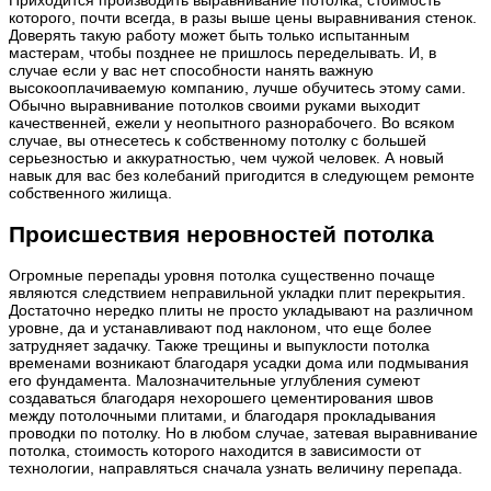
Приходится производить выравнивание потолка, стоимость
которого, почти всегда, в разы выше цены выравнивания стенок.
Доверять такую работу может быть только испытанным
мастерам, чтобы позднее не пришлось переделывать. И, в
случае если у вас нет способности нанять важную
высокооплачиваемую компанию, лучше обучитесь этому сами.
Обычно выравнивание потолков своими руками выходит
качественней, ежели у неопытного разнорабочего. Во всяком
случае, вы отнесетесь к собственному потолку с большей
серьезностью и аккуратностью, чем чужой человек. А новый
навык для вас без колебаний пригодится в следующем ремонте
собственного жилища.
Происшествия неровностей потолка
Огромные перепады уровня потолка существенно почаще
являются следствием неправильной укладки плит перекрытия.
Достаточно нередко плиты не просто укладывают на различном
уровне, да и устанавливают под наклоном, что еще более
затрудняет задачку. Также трещины и выпуклости потолка
временами возникают благодаря усадки дома или подмывания
его фундамента. Малозначительные углубления сумеют
создаваться благодаря нехорошего цементирования швов
между потолочными плитами, и благодаря прокладывания
проводки по потолку. Но в любом случае, затевая выравнивание
потолка, стоимость которого находится в зависимости от
технологии, направляться сначала узнать величину перепада.