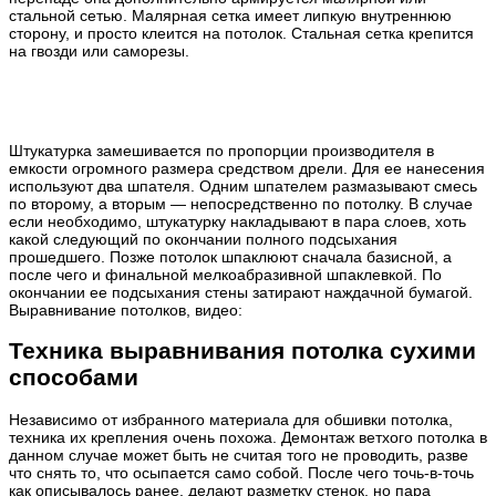
стальной сетью. Малярная сетка имеет липкую внутреннюю
сторону, и просто клеится на потолок. Стальная сетка крепится
на гвозди или саморезы.
Штукатурка замешивается по пропорции производителя в
емкости огромного размера средством дрели. Для ее нанесения
используют два шпателя. Одним шпателем размазывают смесь
по второму, а вторым — непосредственно по потолку. В случае
если необходимо, штукатурку накладывают в пара слоев, хоть
какой следующий по окончании полного подсыхания
прошедшего. Позже потолок шпаклюют сначала базисной, а
после чего и финальной мелкоабразивной шпаклевкой. По
окончании ее подсыхания стены затирают наждачной бумагой.
Выравнивание потолков, видео:
Техника выравнивания потолка сухими
способами
Независимо от избранного материала для обшивки потолка,
техника их крепления очень похожа. Демонтаж ветхого потолка в
данном случае может быть не считая того не проводить, разве
что снять то, что осыпается само собой. После чего точь-в-точь
как описывалось ранее, делают разметку стенок, но пара