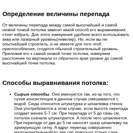
Определение величины перепада
От величины перепада между самой высочайшей и самой
низкой точкой потолка зависит какой способ его выравнивания
стоит избрать. Для этого измерения удобнее всего использовать
аква или лазерный уровень(нивелир). Но, если вы не
опытнейший строитель, и не имеете для того чтоб
приспособления, сгодится обычной строительный уровень.
Приложив его к самой низкой точке потолка, измеряем
расстояние по вертикали от обратного края уровня до самой
высочайшей точки потолка.
Способы выравнивания потолка:
Сырые способы
. Они именуются так, из-за того, что
сухие консистенции в данном случае смешиваются с
водой. Сюда относится штукатурка и шпаклевка стенок.
Они употребляются в этом случае, если высота перепада
создает менее 5-7 см. При перепаде от 5 до семь см,
потолок сначала штукатурится. А после чего шпаклюется.
При перепаде от два до 5 см наносят сразу шпаклевку на
армирующую сетку. А вдруг перепад совершенно
малозначительный(до два см) довольно только слоя