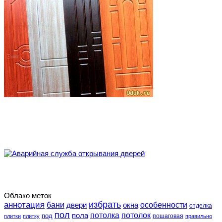
Облако меток
избрать
аннотация
особенности
бани
двери
окна
отделка
пол
потолка
пола
потолок
под
пошаговая
плитки
плитку
правильно