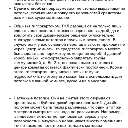
шпаклевки без сетки.
Сухие способы
подразумевают не столько выравнивание
потолка, сколько маскировку его неровностей средством
различных сухих материалов:
Обшивка гипсокартоном. ГКЛ разрешают не только лишь
сделать поверхность потолка совершенно гладкой, да и
воплотить свои дизайнерские решения относительно
многоуровневых потолков с точечным освещением. В
случае если у вас основной перепад в высоте проходит не
через центр комнаты, то средством гипсокартона может
быть сделать по периметру помещения короб. В данный
короб, во-1-х, комфортабельно запрятать трубы
коммуникаций, а. Во-2-х, основная высота потолка в
центре комнаты остается фактически постоянной. Кроме
этого, гипсокартон не уникальность к тому же
гидростойкий, по этому его может быть использовать для
потолков в ванной комнате, кухне и на мансарде.
Натяжные потолки. Они не считая этого открывают
просторы для буйства дизайнерских фантазий. Дизайн
полотен может быть таким различным, что один и тот же
материал смотрится как надо по-различному. Например,
глянцевое пвх-полотно припоминает зеркальную
поверхность и визуально наращивает высоту помещения.
Точно такое же полотно пвх, только с матовым