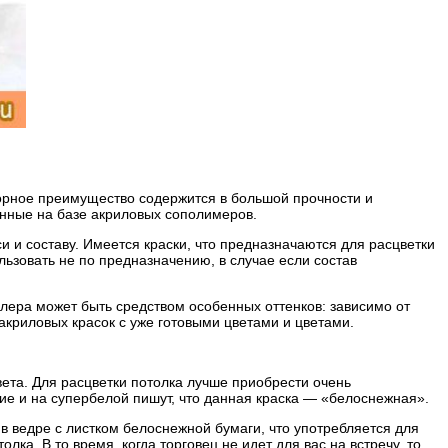
орное преимущество содержится в большой прочности и
анные на базе акриловых сополимеров.
 и составу. Имеется краски, что предназначаются для расцветки
ьзовать не по предназначению, в случае если состав
лера может быть средством особенных оттенков: зависимо от
акриловых красок с уже готовыми цветами и цветами.
ета. Для расцветки потолка лучше приобрести очень
гие и на супербелой пишут, что данная краска — «белоснежная».
 в ведре с листком белоснежной бумаги, что употребляется для
лка. В то время, когда торговец не идет для вас на встречу, то