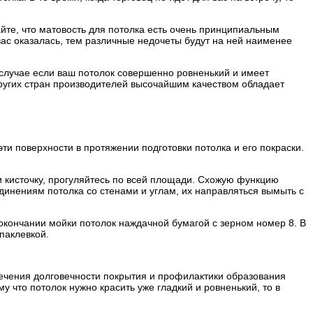
йте, что матовость для потолка есть очень принципиальным
вас оказалась, тем различные недочеты будут на ней наименее
 случае если ваш потолок совершенно ровненький и имеет
других стран производителей высочайшим качеством обладает
ти поверхности в протяжении подготовки потолка и его покраски.
ли кисточку, прогуляйтесь по всей площади. Схожую функцию
единениям потолка со стенами и углам, их направляться вымыть с
 окончании мойки потолок наждачной бумагой с зерном номер 8. В
паклевкой.
печения долговечности покрытия и профилактики образования
у что потолок нужно красить уже гладкий и ровненький, то в