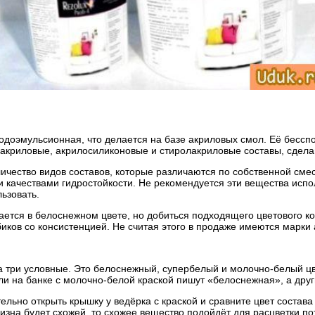
доэмульсионная, что делается на базе акриловых смол. Её бессп
лакриловые, акрилосиликоновые и стиролакриловые составы, сдел
чество видов составов, которые различаются по собственной смеси
качествами гидростойкости. Не рекомендуется эти вещества испол
ьзовать.
ется в белоснежном цвете, но добиться подходящего цветового ко
ков со консистенцией. Не считая этого в продаже имеются марки 
а три условные. Это белоснежный, супербелый и молочно-белый цв
ели на банке с молочно-белой краской пишут «белоснежная», а дру
тельно открыть крышку у ведёрка с краской и сравните цвет состава
изна будет схожей, то схожее вещество подойдёт для расцветки пото