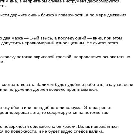
с этим дна, в неприятном случае инструмент деформируется.
сть.
исти держите очень близко к поверхности, а по мере движения
но два мазка — 1-ый ввысь, а последующий — вниз, при этом
 допустить неравномерный износ щетины. Не считая этого
покраску потолка акриловой краской, направляться основательно
ом.
соответствовать. Валиком будет удобнее работать, в случае если
ении погружения должен всецело пропитываться.
усочку обоев или ненадобного линолеума. Это разрешит
роигнорировать это, то сформируются на потолке так
о поверхности обильного слоя краски. Валик направляться
я по поверхности, и не будет видно следов валика.