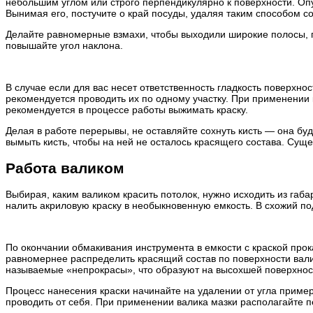
небольшим углом или строго перпендикулярно к поверхности. Опу
Вынимая его, постучите о край посуды, удаляя таким способом со 
Делайте равномерные взмахи, чтобы выходили широкие полосы, по
повышайте угол наклона.
В случае если для вас несет ответственность гладкость поверхно
рекомендуется проводить их по одному участку. При применении
рекомендуется в процессе работы выжимать краску.
Делая в работе перерывы, не оставляйте сохнуть кисть — она бу
вымыть кисть, чтобы на ней не осталось красящего состава. Сущ
Работа валиком
Выбирая, каким валиком красить потолок, нужно исходить из габ
налить акриловую краску в необыкновенную емкость. В схожий по
По окончании обмакивания инструмента в емкости с краской прок
равномернее распределить красящий состав по поверхности валик
называемые «непрокрасы», что образуют на высохшей поверхнос
Процесс нанесения краски начинайте на удалении от угла пример
проводить от себя. При применении валика мазки располагайте пе