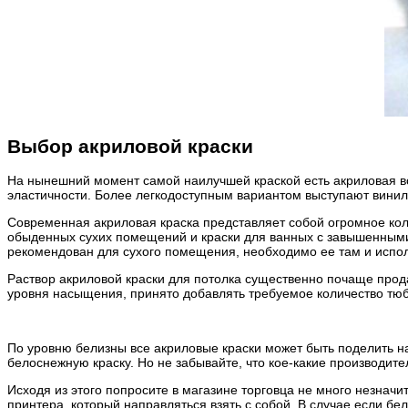
Выбор акриловой краски
На нынешний момент самой наилучшей краской есть акриловая во
эластичности. Более легкодоступным вариантом выступают вини
Современная акриловая краска представляет собой огромное коли
обыденных сухих помещений и краски для ванных с завышенными 
рекомендован для сухого помещения, необходимо ее там и испол
Раствор акриловой краски для потолка существенно почаще прода
уровня насыщения, принято добавлять требуемое количество тюби
По уровню белизны все акриловые краски может быть поделить н
белоснежную краску. Но не забывайте, что кое-какие производит
Исходя из этого попросите в магазине торговца не много незначи
принтера, который направляться взять с собой. В случае если бел