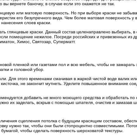
 вы вернете баночку, в случае если это окажется не так.
нцевую или матовую поверхность. Но при выборе краски не забыва
теристик его безупречного вида. Чем более матовая поверхность у 
нанесения слоев краски.
вать глянцевые краски. Данный состав целенаправлено выбирать, в
ае если помещение нежилое. Посреди российских и привезенных из 
иматон, Химос, Святозар, Суперматт.
овой пленкой или газетами пол и всю мебель, чтобы не замарать э
атки и головной убор.
пыли. Для этого временами смачивая в жаркой чистой воде валик и
и кисточка, не закончит мутнеть. Уделите повышенное внимание со
комендуется добавить не много моющего средства и обработать по
ужно их заделать, вскрыв с помощью шпателя, очистив и замазав ш
величения сцепления потолка с будущим красящим составом, обес
товку нужно так, чтобы они были стопроцентно совместимыми. Потом
бумагой, чтобы сделать поверхность шероховатой текстуры.