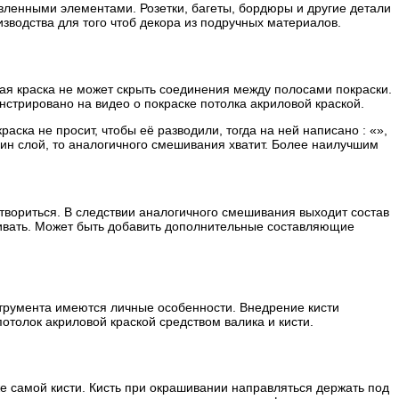
вленными элементами. Розетки, багеты, бордюры и другие детали
зводства для того чтоб декора из подручных материалов.
стая краска не может скрыть соединения между полосами покраски.
нстрировано на видео о покраске потолка акриловой краской.
раска не просит, чтобы её разводили, тогда на ней написано : «»,
дин слой, то аналогичного смешивания хватит. Более наилучшим
аствориться. В следствии аналогичного смешивания выходит состав
ешивать. Может быть добавить дополнительные составляющие
струмента имеются личные особенности. Внедрение кисти
отолок акриловой краской средством валика и кисти.
же самой кисти. Кисть при окрашивании направляться держать под