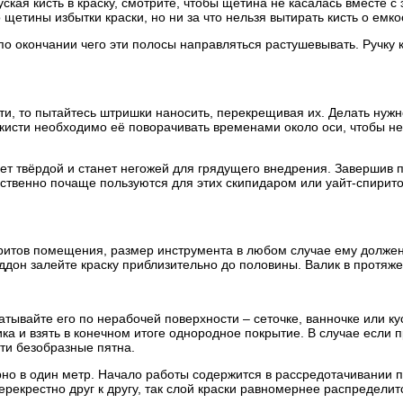
ская кисть в краску, смотрите, чтобы щетина не касалась вместе 
щетины избытки краски, но ни за что нельзя вытирать кисть о емко
 окончании чего эти полосы направляться растушевывать. Ручку к
сти, то пытайтесь штришки наносить, перекрещивая их. Делать нуж
 кисти необходимо её поворачивать временами около оси, чтобы не
дет твёрдой и станет негожей для грядущего внедрения. Завершив 
ественно почаще пользуются для этих скипидаром или уайт-спирит
аритов помещения, размер инструмента в любом случае ему должен 
ддон залейте краску приблизительно до половины. Валик в протяж
атывайте его по нерабочей поверхности – сеточке, ванночке или к
а и взять в конечном итоге однородное покрытие. В случае если п
ти безобразные пятна.
но в один метр. Начало работы содержится в рассредотачивании п
рекрестно друг к другу, так слой краски равномернее распределитс