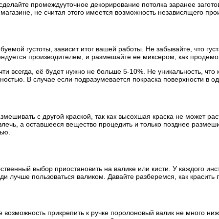
 сделайте промеждууточное декорирование потолка заранее загото
магазине, не считая этого имеется возможность независящего прои
ебуемой густоты, зависит итог вашей работы. Не забывайте, что гу
ендуется производителем, и размешайте ее миксером, как продемо
ти всегда, её будет нужно не больше 5-10%. Не уникальность, что к
ностью. В случае если подразумевается покраска поверхности в о
азмешивать с другой краской, так как высохшая краска не может р
извлечь, а оставшееся вещество процедить и только позднее разм
ью.
ственный выбор приостановить на валике или кисти. У каждого ин
 лучше пользоваться валиком. Давайте разберемся, как красить п
те возможность прикрепить к ручке поролоновый валик не много ни