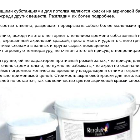
ми субстанциями для потолка являются краски на акриловой баз
осреди других веществ. Разглядим их более подробнее.
, соответственно, разрешает перекрывать собою более маленькие т
ению, исходя из этого не теряет с течением времени собственный 
, окрашенный акриловой краской, просто мыть и удалять с него гря
угими словами в ванных и других сырых помещениях.
ит огромную температуру, не считая этого ей присущ огнепроницае
 группе, ей не характерен противный резкий запах, что присущ для
очень стремительно, но нужно не забывать, что акрил по окончан
ймет огромное количество времени у владельцев и отнимет огромн
ольно применимой ценой. Стоимость акриловой краски для потолка 
лей не остается, так как количество цветов акриловой краски спо