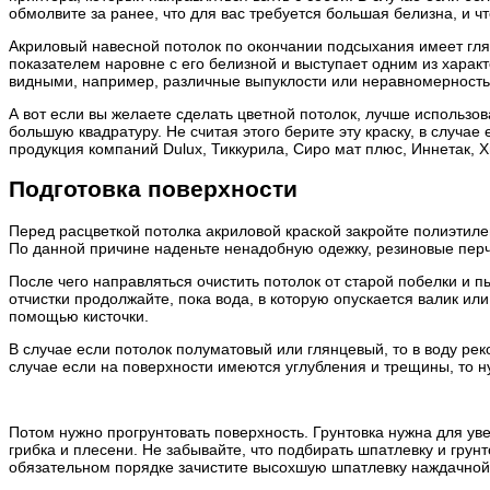
обмолвите за ранее, что для вас требуется большая белизна, и что
Акриловый навесной потолок по окончании подсыхания имеет гля
показателем наровне с его белизной и выступает одним из харак
видными, например, различные выпуклости или неравномерность 
А вот если вы желаете сделать цветной потолок, лучше использо
большую квадратуру. Не считая этого берите эту краску, в случ
продукция компаний Dulux, Тиккурила, Сиро мат плюс, Иннетак, Х
Подготовка поверхности
Перед расцветкой потолка акриловой краской закройте полиэтилен
По данной причине наденьте ненадобную одежку, резиновые перч
После чего направляться очистить потолок от старой побелки и 
отчистки продолжайте, пока вода, в которую опускается валик ил
помощью кисточки.
В случае если потолок полуматовый или глянцевый, то в воду ре
случае если на поверхности имеются углубления и трещины, то н
Потом нужно прогрунтовать поверхность. Грунтовка нужна для у
грибка и плесени. Не забывайте, что подбирать шпатлевку и грун
обязательном порядке зачистите высохшую шпатлевку наждачной 