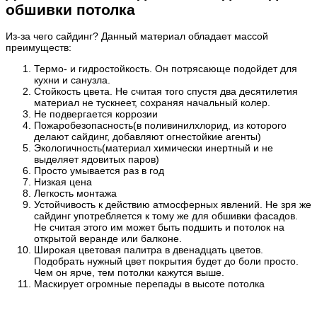
обшивки потолка
Из-за чего сайдинг? Данный материал обладает массой
преимуществ:
Термо- и гидростойкость. Он потрясающе подойдет для
кухни и санузла.
Стойкость цвета. Не считая того спустя два десятилетия
материал не тускнеет, сохраняя начальный колер.
Не подвергается коррозии
Пожаробезопасность(в поливинилхлорид, из которого
делают сайдинг, добавляют огнестойкие агенты)
Экологичность(материал химически инертный и не
выделяет ядовитых паров)
Просто умывается раз в год
Низкая цена
Легкость монтажа
Устойчивость к действию атмосферных явлений. Не зря же
сайдинг употребляется к тому же для обшивки фасадов.
Не считая этого им может быть подшить и потолок на
открытой веранде или балконе.
Широкая цветовая палитра в двенадцать цветов.
Подобрать нужный цвет покрытия будет до боли просто.
Чем он ярче, тем потолки кажутся выше.
Маскирует огромные перепады в высоте потолка