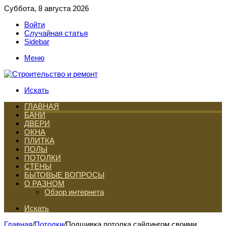
Суббота, 8 августа 2026
Войти
Случайная статья
Sidebar
Меню
Искать
ГЛАВНАЯ
БАНИ
ДВЕРИ
ОКНА
ПЛИТКА
ПОЛЫ
ПОТОЛКИ
СТЕНЫ
БЫТОВЫЕ ВОПРОСЫ
О РАЗНОМ
Обзор интернета
Искать
Главная
/
Потолки
/
Подшивка потолка сайдингом своими