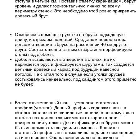
отступа в четыре см. Поставив отметку карандашом, берут
уровень и делают горизонтальную линию по всему
периметру стенок. Это необходимо чтоб ровно прикрепить
древесный брус.
Отмеряем с помощью рулетки на брусе подходящую
длину, и отрезаем ножовкой. Средством перфоратора
делаем отверстия в брусе на расстоянии 40 см друг от
друга. Соответственно взятым отверстиям перфорируем
стены под дюбеля.
Дюбеля вставляются в отверстия в стенах, на их
наряжается брус и фиксируется шурупами. Так создается
цельный древесный каркас под будущий навесной
потолок. Не считая того в случае если уголки брусьев
состыковались неидеально, под сайдингом этого приметно
не будет.
Более ответственный шаг — установка стартового
профиля(уголков). Данный профиль содержит пазы, в
которые вставляются виниловые панели, а поэтому краса
потолка находится в зависимости от корректности
прикрепления уголков. Для их фиксации на брусах может
быть использовать гвозди или саморезы. Крепится
стартовый профиль не только лишь по длине помещения,
да и по ширине. Очень принципиально правильно