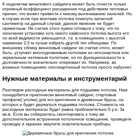
К недочетам винилового сайдинга может быть отнести только
огромный коэффициент расширения под действием тепловых
причин, что может привести к некому выпячиванию панелей. Но,
в случае если при монтаже потолка покинуть запасной
сантиметр на данный случай, данное явление не будет
приметным. Не считая этого нужно готовься к тому, что по
окончании установки хоть какого навесного потолка высота его
по всей видимости уменьшится, т.е. в помещениях с высотой
наименее 2,5 м лучше избрать другой тип облицовки. По
внешнему облику виниловый сайдинг не считая этого, может
быть, уступает многоуровневым потолкам из гипсокартона или
зеркальным натяжным полотнам, но по функциональности и
долговечности значительно опережает их. Например, во
влажных помещениях гипсокартонный потолок просто набухнет.
Нужные материалы и инструментарий
Разглядим расходные материалы для подшивки потолка. Нам
понадобится практически виниловый сайдинг, стартовые
профили( уголки) для его крепления и древесные брусы, на
которых и будет держаться подшивка потолка. Стоимость на
расходные материалы будет равна приблизительно 5 у.е. За
кв.м. Если вы собираетесь смонтировать к тому же
дополнительное встроенное потолочное освещение, проведите
проводку и заранее закупите осветительные приборы.