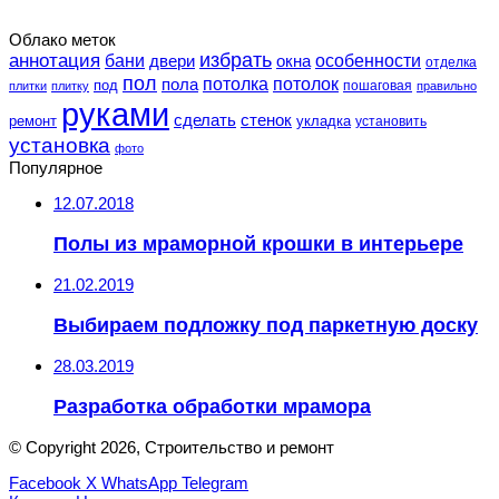
Облако меток
избрать
аннотация
особенности
бани
двери
окна
отделка
пол
потолка
пола
потолок
под
пошаговая
плитки
плитку
правильно
руками
сделать
стенок
укладка
ремонт
установить
установка
фото
Популярное
12.07.2018
Полы из мраморной крошки в интерьере
21.02.2019
Выбираем подложку под паркетную доску
28.03.2019
Разработка обработки мрамора
© Copyright 2026, Строительство и ремонт
Facebook
X
WhatsApp
Telegram