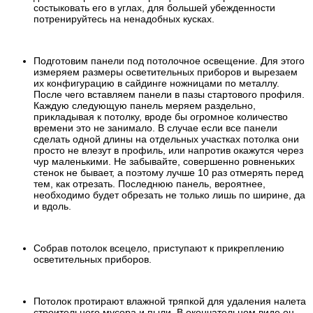
состыковать его в углах, для большей убежденности
потренируйтесь на ненадобных кусках.
Подготовим панели под потолочное освещение. Для этого
измеряем размеры осветительных приборов и вырезаем
их конфигурацию в сайдинге ножницами по металлу.
После чего вставляем панели в пазы стартового профиля.
Каждую следующую панель меряем раздельно,
прикладывая к потолку, вроде бы огромное количество
времени это не занимало. В случае если все панели
сделать одной длины на отдельных участках потолка они
просто не влезут в профиль, или напротив окажутся через
чур маленькими. Не забывайте, совершенно ровненьких
стенок не бывает, а поэтому лучше 10 раз отмерять перед
тем, как отрезать. Последнюю панель, вероятнее,
необходимо будет обрезать не только лишь по ширине, да
и вдоль.
Собрав потолок всецело, приступают к прикреплению
осветительных приборов.
Потолок протирают влажной тряпкой для удаления налета
строительного мусора и пыли. В окончательном виде он