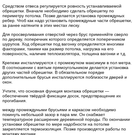
Средством отвеса регулируется ровность устанавливаемой
обрешетки. Вначале необходимо сделать обрешетку по
периметру потолка. Позже делается установка промеждуных
ребер. Чтоб как надо установить промеждуные части обрешетки,
за ранее натяните в этих местах леску.
Для просверливания отверстий через брус применяйте сверло
по дереву, поперечник которого определяется поперечником
шурупов. Ход обрешетки под вагонку определяется многими
факторами, такими как размер потолка, нагрузка на его
поверхность, наличие теплоизолятора, толщина вагонки и т.д.
Крепежи инсталлируются с промежутком максимум в пол метра.
В соотношении с взятым прямоугольником делается установка
других частей обрешетки. В обязательном порядке
дополнительные брусья инсталлируются поблизости дверей и
окон.
Учтите, что основная функция монтажа обрешетки —
обеспечение твёрдой фиксации досок, предотвращение их
прогибания.
между промеждуными брусьями и каркасом необходимо
покинуть небольшой зазор в пара мм. Он снабжает
температурное расширение деревянной породы. По окончании
установки обрешетки по мере надобности на потолке
закрепляется термоизоляция. Позже производятся работы по
монтажу вагонки.