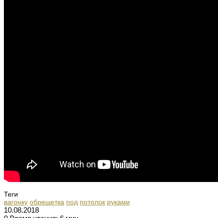
Теги
вагонку
обрешетка
под
потолок
руками
10.08.2018