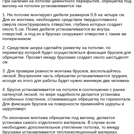
При наличии на потолке цементного перекрытия, обрешетка под
вагонку на потолок устанавливается так:
1. На потолке монтируют дюбеля размером 0,8 на четыре см.
Для их монтажа, необходимо средством твердосплавного
сверла сконструировать отверстия, глубина которых создает
около 5 см. Позже дюбеля устанавливаются во внутрь
отверстий, а под их в брусках сооружают отверстия с таким же
поперечником.
2. Средством шнура сделайте разметку на потолке, по
периметру которой будет осуществляться фиксация брусков для
обрешетки. Просвет между брусками создает около шестьдесят
см.
3. Для проверки ровности монтажа брусков, воспользуйтесь
леской. Внутренняя часть обрешетки устанавливается труднее,
исходя из этого для работы будет нужно минимум два человека.
4. Брусок устанавливается на потолок в соотношении с ранее
натянутой леской, по мере надобности делается установка
особенных пластинок, сглаживающих обрешетку по горизонтали.
Для фиксации брусков на поверхности применяйте шурупы и
шуруповерт.
По окончании монтажа обрешетки под вагонку, делается
установка самого отделочного материала. В случае если
необходимо дополнительное утепление потолка, то между
брусками устанавливается теплоизоляционный материал.