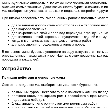
Мини-бурильные аппараты бывают как независимыми автономными,
включая самые тяжелые. Дают возможность бурить скважины и ины
малогабаритных участках: в гаражах и подвалах, погребах и дру
При низкой себестоимости выполненных работ с помощью малога
для установки дополнительного отопления – теплового насо
для водообеспечения,
для закрепления свай и опор под переходы, ограждения, м
для каминов, печей, строений, фундаментов зданий и тому
как для монтажных, так и для демонтажных работ,
для разрушения определенных горных пород.
В основном мини-буровые установки на воду выпускаются как ма
определенные нужды заказчиков. Наряду с этим возможны как ра
породами и так далее).
Устройство
Принцип действия и основные узлы
Состоят стандартно-малогабаритные установки бурения из:
различных буров шнекового типа с наконечниками из тверд
прочного стального каркаса-рамы, способного выдерживать 
подъемных лебедок,
блока управления с регулируемыми режимами работ,
для отдельных моделей – промывочных шлямбуров, мотопо