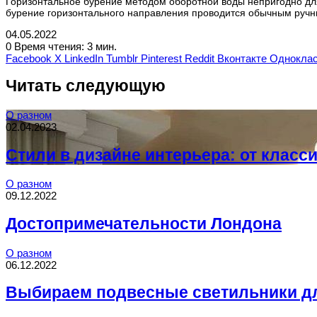
Горизонтальное бурение методом оборотной воды непригодно для
бурение горизонтального направления проводится обычным ручн
04.05.2022
0
Время чтения: 3 мин.
Facebook
X
LinkedIn
Tumblr
Pinterest
Reddit
Вконтакте
Одноклас
Читать следующую
О разном
02.04.2023
Стили в дизайне интерьера: от класс
О разном
09.12.2022
Достопримечательности Лондона
О разном
06.12.2022
Выбираем подвесные светильники дл