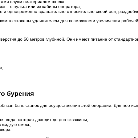
тами служит материалом шнека,
ке – с пульта или из кабины оператора,
ле и одновременно вращательно относительно своей оси, раздробл
комплектованы удлинителем для возможности увеличения рабочей
ерстия до 50 метров глубиной. Они имеют питание от стандартног
е,
го бурения
обязан быть станок для осуществления этой операции. Для нее ис
ся вода, которая доходит до дна скважины,
в жидкую смесь,
верх.