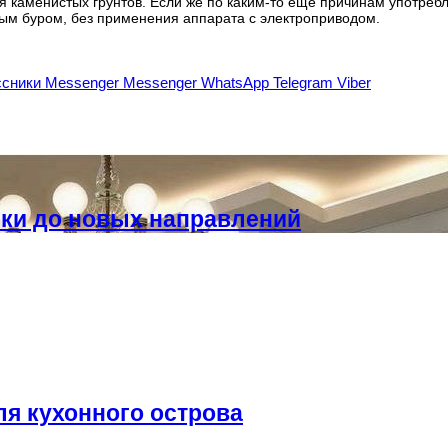
 каменистых грунтов. Если же по каким-то еще причинам употребл
ым буром, без применения аппарата с электроприводом.
сники
Messenger
Messenger
WhatsApp
Telegram
Viber
ики до новых направлений
я кухонного острова