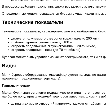
В процессе действия наконечник шнека врезается в землю, вкруч
Определенные модели оснащаются бурами с ударниками пневмати
Технические показатели
Технические показатели, характеризующие малогабаритную бурил
диаметр получаемого отверстия (максимально 200 мм),
глубина бурения (может быть до 100 м),
скорость продвижения вглубь скважины – 20-ти м/час,
скорость вращения шнека (до 70-ти об/мин).
Буровая может быть управляема как от электрического, так и от д
Виды
Мини-буровое оборудование классифицируется на виды по назначе
наклонная, традиционная вертикаль).
Гидравлические
Малая бурильная установка гидравлического типа – это навесно
наиболее популярных моделей тракторов известных фирм и в де
длина и диаметр отверстий напрямую зависят от габаритны