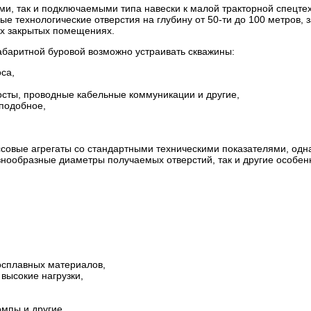
 так и подключаемыми типа навески к малой тракторной спецтехн
е технологические отверстия на глубину от 50-ти до 100 метров,
гих закрытых помещениях.
баритной буровой возможно устраивать скважины:
са,
осты, проводные кабельные коммуникации и другие,
 подобное,
ссовые агрегаты со стандартными техническими показателями, одн
знообразные диаметры получаемых отверстий, так и другие особенн
осплавных материалов,
высокие нагрузки,
мпы и другие.