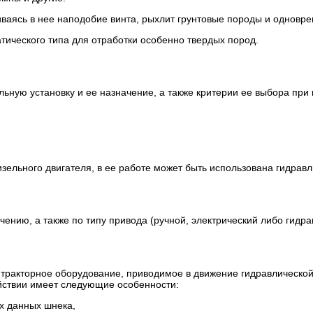
иваясь в нее наподобие винта, рыхлит грунтовые породы и одновре
ческого типа для отработки особенно твердых пород.
ьную установку и ее назначение, а также критерии ее выбора при
изельного двигателя, в ее работе может быть использована гидравл
нию, а также по типу привода (ручной, электрический либо гидрав
е тракторное оборудование, приводимое в движение гидравлическ
йствии имеет следующие особенности:
х данных шнека,