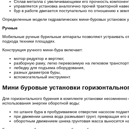
Сплав металла с увеличивающими его прочность компонен
управляется установка аналогично прочей тракторной навес
бур в работе двигается поступательно по отношению к зем
Определенные модели гидравлических мини-буровых установок у
Ручные
Мобильные ручные бурильные аппараты позволяют устраивать отв
подхода техники площадях.
Конструкция ручного мини-бура включает:
мотор-редуктор и вертлюг,
разборную раму, легко перевозимую на легковом транспорт
лебедку для подъема оборудования,
разных диаметров буры,
вспомогательный инструмент.
Мини буровые установки горизонтально
Для горизонтального бурения в комплекте установки несомненно 
использования энергии оборотной воды:
по штанге бура в пробуриваемое отверстие насосом подает
при движении шнека вода размывает грунт, превращая его 
оборотным движением шнека грунтовая масса выносится на