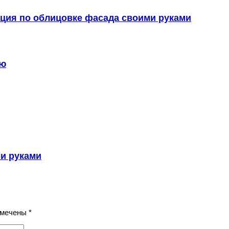
ция по облицовке фасада своими руками
ию
и руками
омечены
*