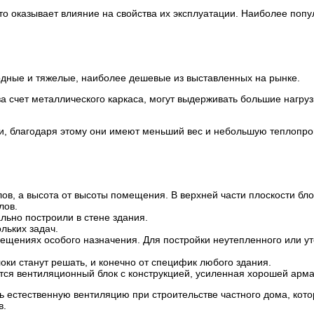
то оказывает влияние на свойства их эксплуатации. Наиболее попу
лодные и тяжелые, наиболее дешевые из выставленных на рынке.
 счет металлического каркаса, могут выдерживать большие нагруз
, благодаря этому они имеют меньший вес и небольшую теплопров
ов, а высота от высоты помещения. В верхней части плоскости бл
лов.
ально построили в стене здания.
льких задач.
ещениях особого назначения. Для постройки неутепленного или 
локи станут решать, и конечно от специфик любого здания.
уется вентиляционный блок с конструкцией, усиленная хорошей ар
ь естественную вентиляцию при строительстве частного дома, кото
в.