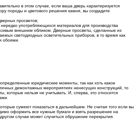
авительно в этом случае, если ваша дверь характеризуется
ору породы и цветового решения камня, вы создадите
дверных просветов;
но нередко употребляющихся материалов для производства
асивым внешним обликом. Дверные просветы, сделанные из
аемых светодиодных осветительных приборов, в то время как
и обоями.
 определенные юридические моменты, так как хоть какое
астичных демонтажных мероприятиях ненесущих конструкций, то
, которые нельзя не учитывать. И, сперва, это относится
ами.
оторые сумеют показаться в дальнейшем. Не считая того если вы
одимо оформить все нужные бумаги и взять разрешение на
В другом случае может случиться обрушение перекрытия.