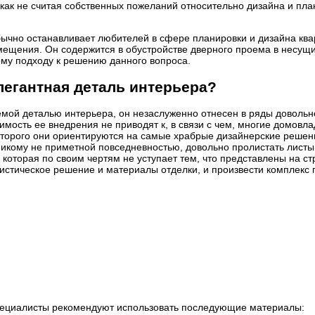
 как не считая собственных пожеланий относительно дизайна и пл
обычно останавливает любителей в сфере планировки и дизайна квар
ещения. Он содержится в обустройстве дверного проема в несущих 
му подходу к решению данного вопроса.
легантная деталь интерьера?
емой деталью интерьера, он незаслуженно отнесен в ряды довольн
мость ее внедрения не приводят к, в связи с чем, многие домовл
торого они ориентируются на самые храбрые дизайнерские решен
 никому не приметной повседневностью, довольно пролистать лист
оторая по своим чертям не уступает тем, что представлены на ст
стическое решение и материалы отделки, и произвести комплекс 
специалисты рекомендуют использовать последующие материалы: