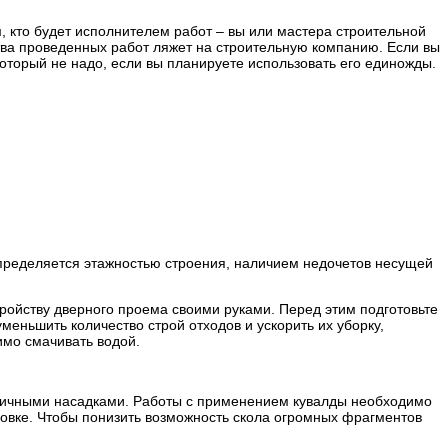
м, кто будет исполнителем работ – вы или мастера строительной
йства проведенных работ ляжет на строительную компанию. Если вы
 который не надо, если вы планируете использовать его единожды.
пределяется этажностью строения, наличием недочетов несущей
ройству дверного проема своими руками. Перед этим подготовьте
меньшить количество строй отходов и ускорить их уборку,
имо смачивать водой.
азличными насадками. Работы с применением кувалды необходимо
ицовке. Чтобы понизить возможность скола огромных фрагментов