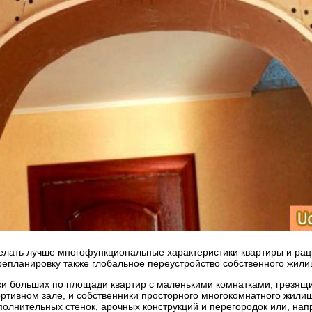
 сделать лучше многофункциональные характеристики квартиры и рац
ерепланировку также глобальное переустройство собственного жили
и больших по площади квартир с маленькими комнатками, грезящи
ортивном зале, и собственники просторного многокомнатного жили
полнительных стенок, арочных конструкций и перегородок или, на