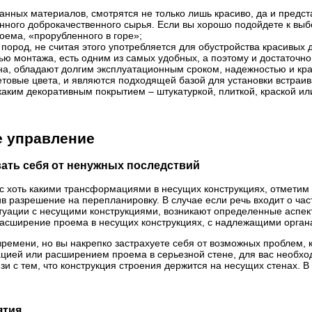
данных материалов, смотрятся не только лишь красиво, да и предст
ного доброкачественного сырья. Если вы хорошо подойдете к выб
ема, «прорубленного в горе»;
пород, не считая этого употребляется для обустройства красивых 
тью монтажа, есть одним из самых удобных, а поэтому и достаточ
на, обладают долгим эксплуатационным сроком, надежностью и кр
товые цвета, и являются подходящей базой для установки встраив
каким декоративным покрытием – штукатуркой, плиткой, краской ил
е управление
вать себя от ненужных последствий
й с хоть какими трансформациями в несущих конструкциях, отметим
ив разрешение на перепланировку. В случае если речь входит о ч
туации с несущими конструкциями, возникают определенные аспекты
расширение проема в несущих конструкциях, с надлежащими орган
емени, но вы накрепко застрахуете себя от возможных проблем, к
зацией или расширением проема в серьезной стене, для вас необх
язи с тем, что конструкция строения держится на несущих стенах. 
ятия