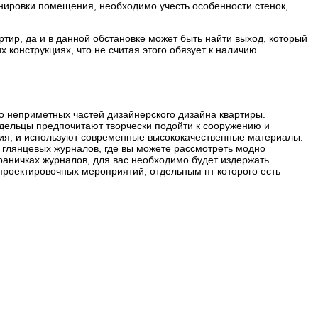
анировки помещения, необходимо учесть особенности стенок,
тир, да и в данной обстановке может быть найти выход, который
конструкциях, что не считая этого обязует к наличию
о неприметных частей дизайнерского дизайна квартиры.
адельцы предпочитают творчески подойти к сооружению и
ия, и используют современные высококачественные материалы.
ы глянцевых журналов, где вы можете рассмотреть модно
раничках журналов, для вас необходимо будет издержать
проектировочных мероприятий, отдельным пт которого есть