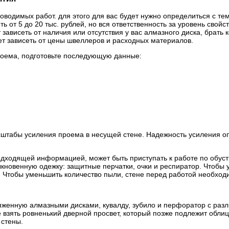
роводимых работ. для этого для вас будет нужно определиться с те
ь от 5 до 20 тыс. рублей, но вся ответственность за уровень сво
 зависеть от наличия или отсутствия у вас алмазного диска, брать
дет зависеть от цены швеллеров и расходных материалов.
проема, подготовьте последующую данные:
сштабы усиления проема в несущей стене. Надежность усиления о
одходящей информацией, может быть приступать к работе по обуст
ыкновенную одежку: защитные перчатки, очки и респиратор. Чтобы у
. Чтобы уменьшить количество пыли, стене перед работой необход
аряженную алмазными дисками, кувалду, зубило и перфоратор с р
те взять ровненький дверной просвет, который позже подлежит обл
 стены.