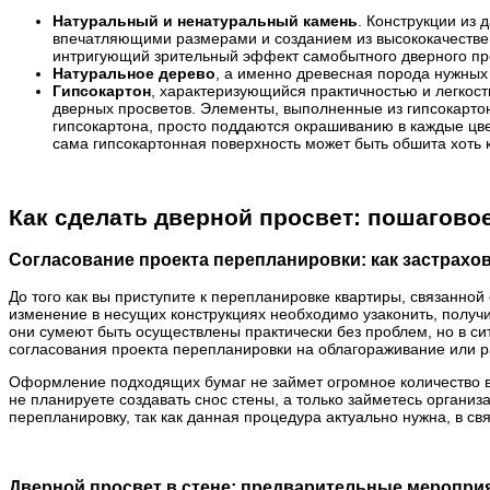
Натуральный и ненатуральный камень
. Конструкции из 
впечатляющими размерами и созданием из высококачествен
интригующий зрительный эффект самобытного дверного про
Натуральное дерево
, а именно древесная порода нужных 
Гипсокартон
, характеризующийся практичностью и легкос
дверных просветов. Элементы, выполненные из гипсокарто
гипсокартона, просто поддаются окрашиванию в каждые цве
сама гипсокартонная поверхность может быть обшита хоть 
Как сделать дверной просвет: пошагово
Согласование проекта перепланировки: как застрахо
До того как вы приступите к перепланировке квартиры, связанно
изменение в несущих конструкциях необходимо узаконить, получ
они сумеют быть осуществлены практически без проблем, но в си
согласования проекта перепланировки на облагораживание или 
Оформление подходящих бумаг не займет огромное количество вр
не планируете создавать снос стены, а только займетесь органи
перепланировку, так как данная процедура актуально нужна, в св
Дверной просвет в стене: предварительные меропри