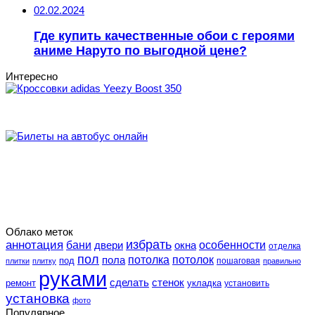
02.02.2024
Где купить качественные обои с героями
аниме Наруто по выгодной цене?
Интересно
Облако меток
избрать
аннотация
особенности
бани
двери
окна
отделка
пол
потолка
пола
потолок
под
пошаговая
плитки
плитку
правильно
руками
сделать
стенок
укладка
ремонт
установить
установка
фото
Популярное