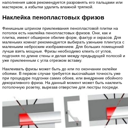
наполнения швов рекомендуется разровнять его пальцами или
мастерком, а избытки удалить влажной тряпкой.
Наклейка пенопластовых фризов
Финишным штрихом приклеивания пенопластовой плитки на
потолок есть наклейка пенопластовых фризов. Они, как и
плитка, имеют обширное обилие форм, фактур и окрасов. Для
маленьких комнат рекомендуется выбирать узенькие плинтуса с
маленьким неброским изображением. Для больших помещений
лучше взять мощные. Фризы необходимо клеить от углов,
подгоняя по длине стены и делая между предыдущей полосой и
уже приклеенным с угла отрезком вставку.
Наклеивать фризы может быть до или по окончании оклейки
обоями. В первом случае требуется высочайшая точность уже
при процедуре подгонки самих обоев, или внедрение обойного
декоративного фриза. На данный момент может быть наклеить
потолочную розетку, вырезав отверстие для люстры посреди.