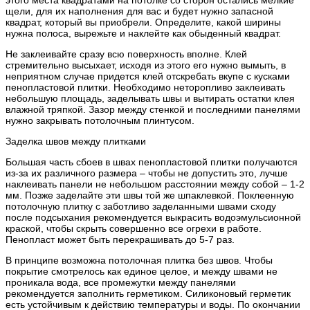
щели, для их наполнения для вас и будет нужно запасной
квадрат, который вы приобрели. Определите, какой ширины
нужна полоса, вырежьте и наклейте как обыденный квадрат.
Не заклеивайте сразу всю поверхность вполне. Клей
стремительно высыхает, исходя из этого его нужно вымыть, в
неприятном случае придется клей отскребать вкупе с кусками
пенопластовой плитки. Необходимо неторопливо заклеивать
небольшую площадь, заделывать швы и вытирать остатки клея
влажной тряпкой. Зазор между стенкой и последними панелями
нужно закрывать потолочным плинтусом.
Заделка швов между плитками
Большая часть сбоев в швах пенопластовой плитки получаются
из-за их различного размера – чтобы не допустить это, лучше
наклеивать панели не небольшом расстоянии между собой – 1-2
мм. Позже заделайте эти швы той же шпаклевкой. Поклеенную
потолочную плитку с заботливо заделанными швами сходу
после подсыхания рекомендуется выкрасить водоэмульсионной
краской, чтобы скрыть совершенно все огрехи в работе.
Пенопласт может быть перекрашивать до 5-7 раз.
В принципе возможна потолочная плитка без швов. Чтобы
покрытие смотрелось как единое целое, и между швами не
проникала вода, все промежутки между панелями
рекомендуется заполнить герметиком. Силиконовый герметик
есть устойчивым к действию температуры и воды. По окончании