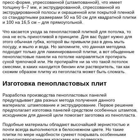
пресс-форме, упрессованной (штампованной), что имеет
толщину 6–7 мм, и экструдированной, спрессованной из
экструдированной полосы и окрашенной или покрытой пленкой
со стандартными размерами 50 на 50 см для квадратной плитки
и 100 на 16,5 см – для прямоугольной.
Что касается ухода за пенопластовой плиткой для потолка, то
она не есть прихотливой в принципе. Для вас будет нужно для
этого обычная губка, которой вы привыкли раз в день мыть
посуду, и мыло и вода. Но запомните, что данная методика
подходит только для ламинированной плитки, а вот обыденные
пенопластовые панели на потолке направляться протирать
сухой тряпочкой или. Не протирайте ни за что такой потолок
смесями, в каких находится бензин или растворитель, так как
схожим образом плитку из пегопласта может быть сломать.
Изготовка пенопластовых плит
Разработка производства пенопластовых панелей
предугадывает два разных метода получения данного
материала: штампование и экструдирование. Первое решение
предполагает изготовка панелей средством особенных штампов,
исходником для данной цели помогает заготовка из пенопласта.
Подобные материалы обладают высочайшей зернистостью и
почти всегда выполняются в белоснежном цвете. Но такие
плитки по мере надобности сумеют покрывать особенными
воднодисперсионными красками или подвергать