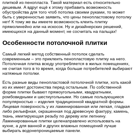
плиткой из пенопласта. Такой материал есть относительно
дешевым. А вдруг ещё к этому прибавить возможность
обустройства для того чтоб потолка своими руками, то может
быть с уверенностью заявить, что цены пенопластовому потолку
нет! К тому же вы имеете возможность клеить плитку
прямолинейно или на искосок. Ну и дизайнерских решений,
имеющихся на данный момент, не сосчитать на пальцах!
Особенности потолочной плитки
Самый легкий метод собственный потолок сделать
современным – это приклеить пенопластовую плитку на него.
Потолочная плитка всюду употребляется в жилых помещениях,
не считая того в то время, когда больше потребителей выбирают
натяжные потолки.
Есть разные виды пенопластовой потолочной плитки, хоть какой
из их имеет достоинства перед остальным. По собственной
форме плитки бывают прямоугольными, квадратными,
ромбовидными и шестиугольными. Но самые пользующиеся
популярностью – изделия традиционной квадратной формы.
Лицевая поверхность у их ламинированная или легкая, гладкая
либо рельефная, окрашенная под древесную фактуру, камень,
ткань, имитирующая резьбу по дереву или лепнину.
Ламинированные плитки целенаправлено использовать на
кухне, а для ванной и других влажных помещений лучше
выбирать водонепроницаемые панели.