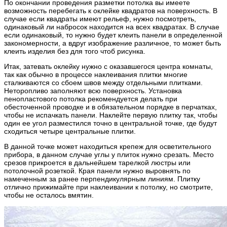
По окончании проведения разметки потолка вы имеете
возможность перебегать к оклейке квадратов на поверхность. В
случае если квадраты имеют рельеф, нужно посмотреть,
одинаковый ли набросок находится на всех квадратах. В случае
если одинаковый, то нужно будет клеить панели в определенной
закономерности, а вдруг изображение различное, то может быть
клеить изделия без для того чтоб рисунка.
Итак, затевать оклейку нужно с оказавшегося центра комнаты,
так как обычно в процессе наклеивания плитки многие
сталкиваются со сбоем швов между отдельными плитками.
Неторопливо заполняют всю поверхность. Установка
пенопластового потолка рекомендуется делать при
обесточенной проводке и в обязательном порядке в перчатках,
чтобы не испачкать панели. Наклейте первую плитку так, чтобы
один ее угол разместился точно в центральной точке, где будут
сходиться четыре центральные плитки.
В данной точке может находиться крепеж для осветительного
прибора, в данном случае углы у плиток нужно срезать. Место
срезов прикроется в дальнейшем тарелкой люстры или
потолочной розеткой. Края панели нужно выровнять по
намеченным за ранее перпендикулярным линиям. Плитку
отлично прижимайте при наклеивании к потолку, но смотрите,
чтобы не осталось вмятин.