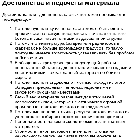
Достоинства и недочеты материала
Достоинства плит для пенопластовых потолков пребывают в
последующем:
Потолочную плитку из пенопласта может быть клеить
практически на всякую поверхность, начиная от нагого
бетона и заканчивая плитами из деревянной стружки.
Потому что температура батарей или радиаторов в
квартирах не больше восемьдесят градусов, то такую
плитку вы имеете возможность устанавливать без проблем
поблизости их.
В обыденных критериях срок подходящей работы
пенопластовой плитки для потолка исчисляется годами и
десятилетиями, так как данный материал не боится
сырости.
Потолочные плиты довольно плотные, исходя из этого
обладают прекрасными теплоизоляционными и
звукоизолирующими качествами.
Легкий вес материала разрешает для этих целей
использовать клеи, которые не отличаются огромной
прочностью, а исходя из этого и накладностью.
Потолочные панели отлично режутся, исходя из этого их
установка не отбирает огромное количество времени.
Пенопласт есть легким и экологически незапятнанным
материалом.
Стоимость пенопластовой плитки для потолка на
уникальность мелка, не считая этого вы можете ещё