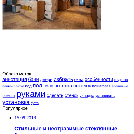
Облако меток
избрать
аннотация
особенности
бани
двери
окна
отделка
пол
потолка
пола
потолок
под
пошаговая
плитки
плитку
правильно
руками
сделать
стенок
укладка
ремонт
установить
установка
фото
Популярное
15.09.2018
Стильные и неотразимые стеклянные