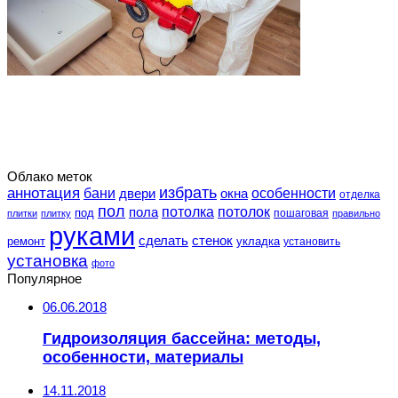
Облако меток
избрать
аннотация
особенности
бани
двери
окна
отделка
пол
потолка
пола
потолок
под
пошаговая
плитки
плитку
правильно
руками
сделать
стенок
укладка
ремонт
установить
установка
фото
Популярное
06.06.2018
Гидроизоляция бассейна: методы,
особенности, материалы
14.11.2018