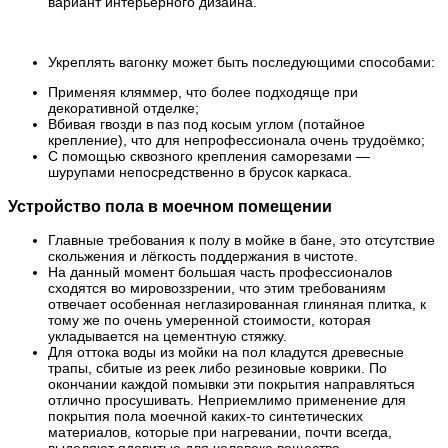
вариант интерьерного дизайна.
Укреплять вагонку может быть последующими способами:
Применяя кляммер, что более подходяще при
декоративной отделке;
Вбивая гвозди в паз под косым углом (потайное
крепление), что для непрофессионала очень трудоёмко;
С помощью сквозного крепления саморезами —
шурупами непосредственно в брусок каркаса.
Устройство пола в моечном помещении
Главные требования к полу в мойке в бане, это отсутствие
скольжения и лёгкость поддержания в чистоте.
На данный момент большая часть профессионалов
сходятся во мировоззрении, что этим требованиям
отвечает особенная неглазированная глиняная плитка, к
тому же по очень умеренной стоимости, которая
укладывается на цементную стяжку.
Для оттока воды из мойки на пол кладутся древесные
трапы, сбитые из реек либо резиновые коврики. По
окончании каждой помывки эти покрытия направляться
отлично просушивать. Неприемлимо применение для
покрытия пола моечной каких-то синтетических
материалов, которые при нагревании, почти всегда,