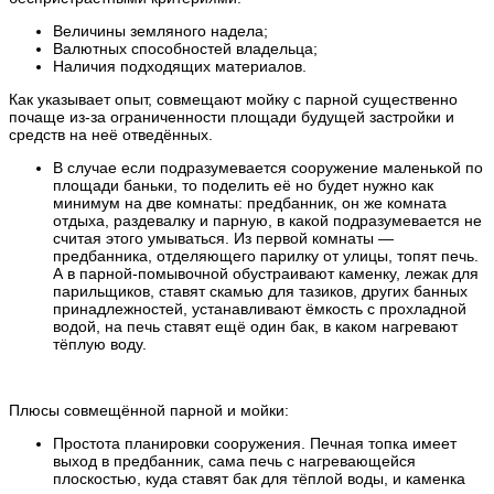
Величины земляного надела;
Валютных способностей владельца;
Наличия подходящих материалов.
Как указывает опыт, совмещают мойку с парной существенно
почаще из-за ограниченности площади будущей застройки и
средств на неё отведённых.
В случае если подразумевается сооружение маленькой по
площади баньки, то поделить её но будет нужно как
минимум на две комнаты: предбанник, он же комната
отдыха, раздевалку и парную, в какой подразумевается не
считая этого умываться. Из первой комнаты —
предбанника, отделяющего парилку от улицы, топят печь.
А в парной-помывочной обустраивают каменку, лежак для
парильщиков, ставят скамью для тазиков, других банных
принадлежностей, устанавливают ёмкость с прохладной
водой, на печь ставят ещё один бак, в каком нагревают
тёплую воду.
Плюсы совмещённой парной и мойки:
Простота планировки сооружения. Печная топка имеет
выход в предбанник, сама печь с нагревающейся
плоскостью, куда ставят бак для тёплой воды, и каменка