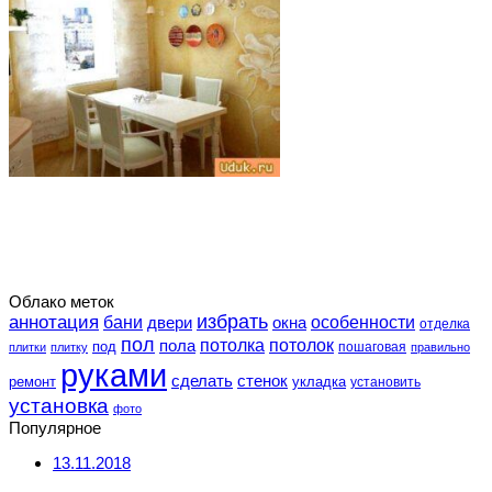
Облако меток
избрать
аннотация
особенности
бани
двери
окна
отделка
пол
потолка
пола
потолок
под
пошаговая
плитки
плитку
правильно
руками
сделать
стенок
укладка
ремонт
установить
установка
фото
Популярное
13.11.2018