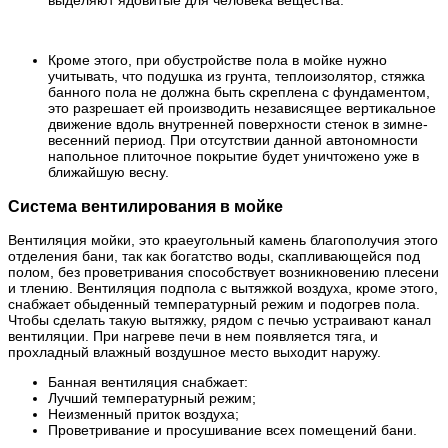
выделяют ядовитые для человека вещества.
Кроме этого, при обустройстве пола в мойке нужно
учитывать, что подушка из грунта, теплоизолятор, стяжка
банного пола не должна быть скреплена с фундаментом,
это разрешает ей производить независящее вертикальное
движение вдоль внутренней поверхности стенок в зимне-
весенний период. При отсутствии данной автономности
напольное плиточное покрытие будет уничтожено уже в
ближайшую весну.
Система вентилирования в мойке
Вентиляция мойки, это краеугольный камень благополучия этого
отделения бани, так как богатство воды, скапливающейся под
полом, без проветривания способствует возникновению плесени
и тлению. Вентиляция подпола с вытяжкой воздуха, кроме этого,
снабжает обыденный температурный режим и подогрев пола.
Чтобы сделать такую вытяжку, рядом с печью устраивают канал
вентиляции. При нагреве печи в нем появляется тяга, и
прохладный влажный воздушное место выходит наружу.
Банная вентиляция снабжает:
Лучший температурный режим;
Неизменный приток воздуха;
Проветривание и просушивание всех помещений бани.