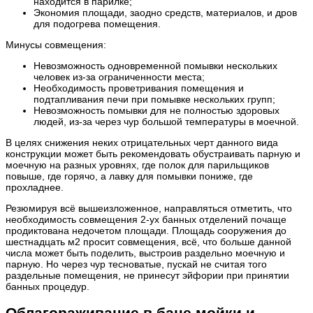
находится в парилке;
Экономия площади, заодно средств, материалов, и дров
для подогрева помещения.
Минусы совмещения:
Невозможность одновременной помывки нескольких
человек из-за ограниченности места;
Необходимость проветривания помещения и
подтапливания печи при помывке нескольких групп;
Невозможность помывки для не полностью здоровых
людей, из-за через чур большой температуры в моечной.
В целях снижения неких отрицательных черт данного вида
конструкции может быть рекомендовать обустраивать парную и
моечную на разных уровнях, где полок для парильщиков
повыше, где горячо, а лавку для помывки пониже, где
прохладнее.
Резюмируя всё вышеизложенное, направляться отметить, что
необходимость совмещения 2-ух банных отделений почаще
продиктована недочетом площади. Площадь сооружения до
шестнадцать м2 просит совмещения, всё, что больше данной
числа может быть поделить, выстроив раздельно моечную и
парную. Но через чур тесноватые, пускай не считая того
раздельные помещения, не принесут эйфории при принятии
банных процедур.
Облагораживание в бане мойки и