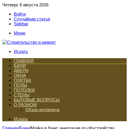
Четверг, 6 августа 2026
Войти
Случайная статья
Sidebar
Меню
Искать
ГЛАВНАЯ
БАНИ
ДВЕРИ
ОКНА
ПЛИТКА
ПОЛЫ
ПОТОЛКИ
СТЕНЫ
БЫТОВЫЕ ВОПРОСЫ
О РАЗНОМ
Обзор интернета
Искать
Главная
/
Бани
/
Мойка в бане: аннотация по обустройству