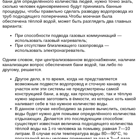
бани для определённого количества людей, нужно точно знать,
сколько человек единовременно будут принимать банные
процедуры, чтобы правильно сделать разводку водопровода из
труб подходящего поперечника.Чтобы моечная была
обеспечена тёплой водой, может быть разглядеть два главных
варианта:
При способности подвода газовых коммуникаций —
использовать газовый нагреватель;
При отсутствии близлежащего газопровода —
использовать электронагреватель.
Одним словом, при централизованном водоснабжении, наличии
канализации вопрос обеспечения бани водой, так либо по
другому, решается.
Другое дело, в то время, когда не представляется
возможным подвести водопровод и сточную канаву на
участок или эти системы не предусмотрены самой
конструкцией бани, а воду, как прохладную, так и тёплую
нужно заранее заготовить в ёмкости, из которых хоть какой
наливает себе в таз нужное количество воды.
В данном случае необходимо за ранее вычислить, сколько
воды будет нужно для помывки определённого количества
отдыхающих. Делается это последующим способом:
существует известная величина подходящего количества
тёплой воды на 1-го человека за помывку, равная 7—10
литрам. В случае если температура воды 80—90°С, то
прохладной воды человек применяет за раз в 3—4 раза