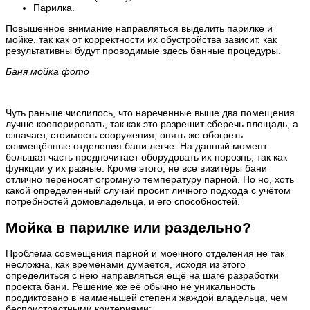
Парилка.
Повышенное внимание направляться выделить парилке и
мойке, так как от корректности их обустройства зависит, как
результативны будут проводимые здесь банные процедуры.
Баня мойка фото
Чуть раньше числилось, что нареченные выше два помещения
лучше кооперировать, так как это разрешит сберечь площадь, а
означает, стоимость сооружения, опять же обогреть
совмещённые отделения бани легче. На данный момент
большая часть предпочитает оборудовать их порознь, так как
функции у их разные. Кроме этого, не все визитёры бани
отлично переносят огромную температуру парной. Но но, хоть
какой определенный случай просит личного подхода с учётом
потребностей домовладельца, и его способностей.
Мойка в парилке или раздельно?
Проблема совмещения парной и моечного отделения не так
несложна, как временами думается, исходя из этого
определиться с нею направляться ещё на шаге разработки
проекта бани. Решение же её обычно не уникальность
продиктовано в наименьшей степени жаждой владельца, чем
беспристрастными критериями: