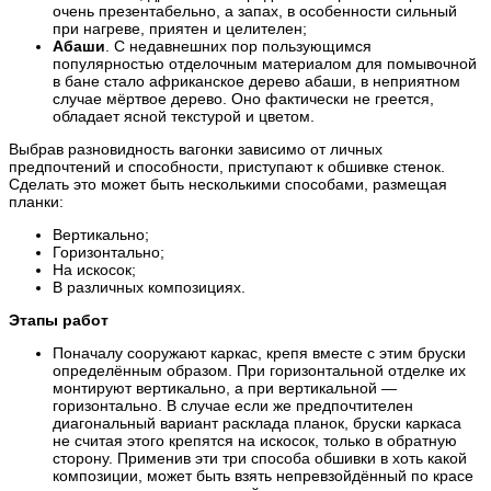
очень презентабельно, а запах, в особенности сильный
при нагреве, приятен и целителен;
Абаши
. С недавнешних пор пользующимся
популярностью отделочным материалом для помывочной
в бане стало африканское дерево абаши, в неприятном
случае мёртвое дерево. Оно фактически не греется,
обладает ясной текстурой и цветом.
Выбрав разновидность вагонки зависимо от личных
предпочтений и способности, приступают к обшивке стенок.
Сделать это может быть несколькими способами, размещая
планки:
Вертикально;
Горизонтально;
На искосок;
В различных композициях.
Этапы работ
Поначалу сооружают каркас, крепя вместе с этим бруски
определённым образом. При горизонтальной отделке их
монтируют вертикально, а при вертикальной —
горизонтально. В случае если же предпочтителен
диагональный вариант расклада планок, бруски каркаса
не считая этого крепятся на искосок, только в обратную
сторону. Применив эти три способа обшивки в хоть какой
композиции, может быть взять непревзойдённый по красе