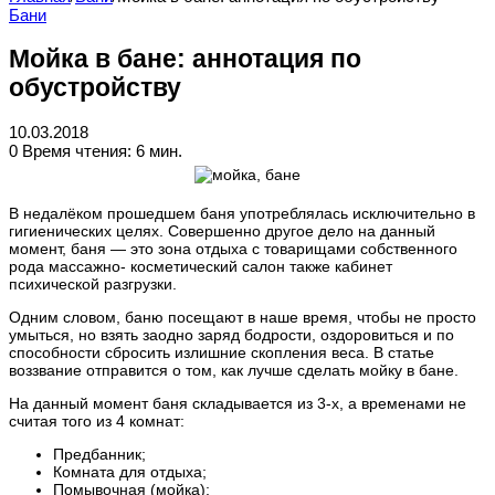
Бани
Мойка в бане: аннотация по
обустройству
10.03.2018
0
Время чтения: 6 мин.
В недалёком прошедшем баня употреблялась исключительно в
гигиенических целях. Совершенно другое дело на данный
момент, баня — это зона отдыха с товарищами собственного
рода массажно- косметический салон также кабинет
психической разгрузки.
Одним словом, баню посещают в наше время, чтобы не просто
умыться, но взять заодно заряд бодрости, оздоровиться и по
способности сбросить излишние скопления веса. В статье
воззвание отправится о том, как лучше сделать мойку в бане.
На данный момент баня складывается из 3-х, а временами не
считая того из 4 комнат:
Предбанник;
Комната для отдыха;
Помывочная (мойка);