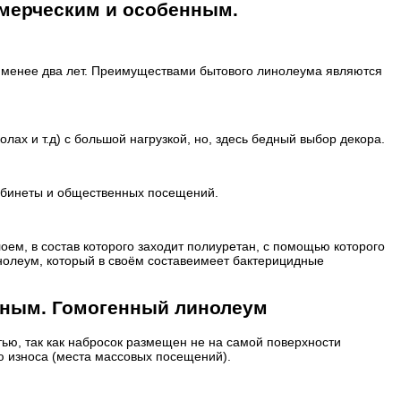
мерческим и особенным.
т менее два лет. Преимуществами бытового линолеума являются
ах и т.д) с большой нагрузкой, но, здесь бедный выбор декора.
абинеты и общественных посещений.
м, в состав которого заходит полиуретан, с помощью которого
нолеум, который в своём составеимеет бактерицидные
нным. Гомогенный линолеум
тью, так как набросок размещен не на самой поверхности
ью износа (места массовых посещений).