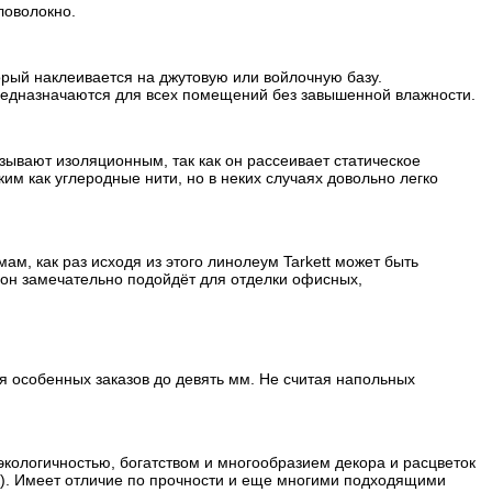
ловолокно.
орый наклеивается на джутовую или войлочную базу.
редназначаются для всех помещений без завышенной влажности.
зывают изоляционным, так как он рассеивает статическое
им как углеродные нити, но в неких случаях довольно легко
м, как раз исходя из этого линолеум Tarkett может быть
о он замечательно подойдёт для отделки офисных,
ля особенных заказов до девять мм. Не считая напольных
кологичностью, богатством и многообразием декора и расцветок
к). Имеет отличие по прочности и еще многими подходящими