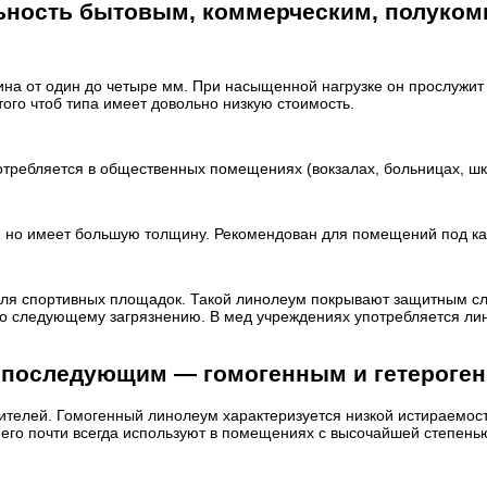
ьность бытовым, коммерческим, полуком
щина от один до четыре мм. При насыщенной нагрузке он прослужи
того чтоб типа имеет довольно низкую стоимость.
ребляется в общественных помещениях (вокзалах, больницах, школ
, но имеет большую толщину. Рекомендован для помещений под к
я спортивных площадок. Такой линолеум покрывают защитным слое
го следующему загрязнению. В мед учреждениях употребляется ли
ь последующим — гомогенным и гетероге
сителей. Гомогенный линолеум характеризуется низкой истираемос
о его почти всегда используют в помещениях с высочайшей степен