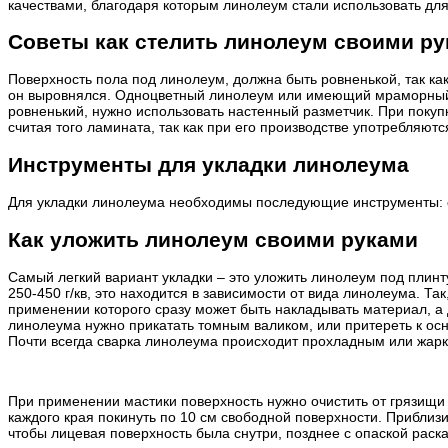
качествами, благодаря которым линолеум стали использовать для о
Советы как стелить линолеум своими р
Поверхность пола под линолеум, должна быть ровненькой, так как
он выровнялся. Одноцветный линолеум или имеющий мраморный 
ровненький, нужно использовать настенный разметчик. При поку
считая того ламината, так как при его производстве употребляю
Инструменты для укладки линолеума
Для укладки линолеума необходимы последующие инструменты: о
Как уложить линолеум своими руками
Самый легкий вариант укладки – это уложить линолеум под плин
250-450 г/кв, это находится в зависимости от вида линолеума. Т
применении которого сразу может быть накладывать материал, а 
линолеума нужно прикатать томным валиком, или притереть к осн
Почти всегда сварка линолеума происходит прохладным или жар
При применении мастики поверхность нужно очистить от грязищи и
каждого края покинуть по 10 см свободной поверхности. Приблизи
чтобы лицевая поверхность была снутри, позднее с опаской раск