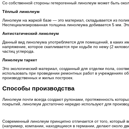
Со собственной стороны гетерогенный линолеум может быть около 
Тёплый линолеум
Линолеум на жаркой базе — это материал, складывается из полим
Неспециализированная толщина линолеума добивается 5 мм. Эти
Антистатический линолеум
Данный вид линолеума употребляется для помещений, в каких им
напряжение, которое скапливается при ходьбе по нему (2 киловол
частиц углерода.
Линолеум таркет
Это экологический материал, созданный для отделки пола, соотв
использовать при проведении ремонтных работ в учреждениях обр
производственных и жилых построек.
Способы производства
Линолеум почти всегда создают рулонами, протяженность которых 
покрытий, линолеум достаточно нередко используют для произво
Современный линолеум принципно отличается от того, который в
(например, компании, находящиеся в германии, делают около дв