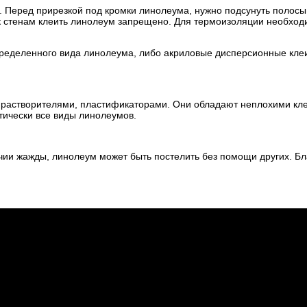
и. Перед прирезкой под кромки линолеума, нужно подсунуть полос
ь к стенам клеить линолеум запрещено. Для термоизоляции необхо
ределенного вида линолеума, либо акриловые дисперсионные клеи
, растворителями, пластификаторами. Они обладают неплохими кле
тически все виды линолеумов.
ичии жажды, линолеум может быть постелить без помощи других. Б