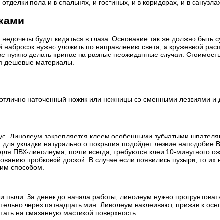
тделки пола и в спальнях, и гостиных, и в коридорах, и в санузлах,
уками
 недочеты будут кидаться в глаза. Основание так же должно быть 
набросок нужно уложить по направлению света, а кружевной рас
пке нужно делать припас на разные неожиданные случаи. Стоимост
тся дешевые материалы.
тлично наточенный ножик или ножницы со сменными лезвиями и д
тус. Линолеум закрепляется клеем особенными зубчатыми шпателям
ак, для укладки натурального покрытия подойдет лезвие наподобие 
для ПВХ-линолеума, почти всегда, требуются клеи 10-минутного ож
ованию пробковой доской. В случае если появились пузыри, то их 
ким способом.
 пыли. За денек до начала работы, линолеум нужно прогрунтовать 
тельно через пятнадцать мин. Линолеум наклеивают, прижав к основ
атать на смазанную мастикой поверхность.