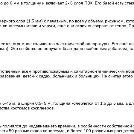
до 6 мм в толщину и включает 2- 6 слоя ПВХ. Его базой есть стек
ерного слоя (1,5 мм) с печатным, по всему объему, рисунком, кот
 линолеумы мягки и упруги, ещё они отлично сохраняют тепло. П
еется огромное количество электрической аппаратуры. Его ещё на
ьта). Это свойство он получает благодаря особенным добавкам, так
етственный всем противопожарным и санитарно-гигиеническим норма
азования, детских садах, больницах и больницах. Не считая этог
6-45 м, а ширин 0,5- 5 м, толщина колеблется от 1,5 до 5 мм, а д
дства костюмов косплееров.
ыполнялся до недавнешнего времени, в особенности собственной э
ести 50 разных видов линолеума, и более 100 различных расцвето