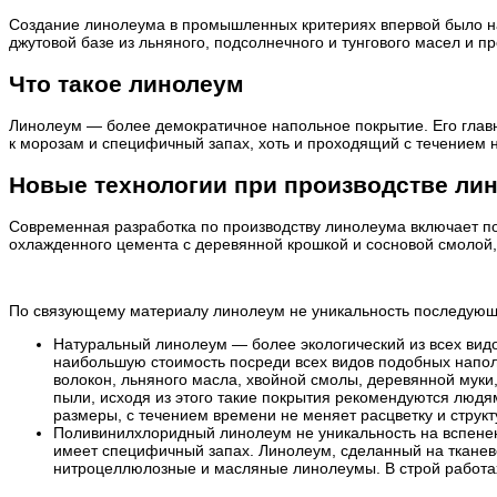
Создание линолеума в промышленных критериях впервой было нач
джутовой базе из льняного, подсолнечного и тунгового масел и
Что такое линолеум
Линолеум — более демократичное напольное покрытие. Его главн
к морозам и специфичный запах, хоть и проходящий с течением 
Новые технологии при производстве ли
Современная разработка по производству линолеума включает 
охлажденного цемента с деревянной крошкой и сосновой смолой,
По связующему материалу линолеум не уникальность последующ
Натуральный линолеум — более экологический из всех видо
наибольшую стоимость посреди всех видов подобных напол
волокон, льняного масла, хвойной смолы, деревянной муки
пыли, исходя из этого такие покрытия рекомендуются людя
размеры, с течением времени не меняет расцветку и структу
Поливинилхлоридный линолеум не уникальность на вспенен
имеет специфичный запах. Линолеум, сделанный на тканев
нитроцеллюлозные и масляные линолеумы. В строй работа