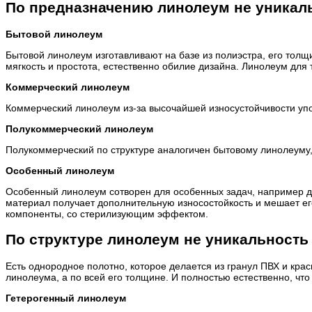
По предназначению линолеум не уникал
Бытовой линолеум
Бытовой линолеум изготавливают на базе из полиэстра, его тол
мягкость и простота, естественно обилие дизайна. Линолеум для 
Коммерческий линолеум
Коммерческий линолеум из-за высочайшей износустойчивости упот
Полукоммерческий линолеум
Полукоммерческий по структуре аналогичен бытовому линолеуму
Особенный линолеум
Особенный линолеум сотворен для особенных задач, например дл
материал получает дополнительную износостойкость и мешает е
компоненты, со стерилизующим эффектом.
По структуре линолеум не уникальност
Есть однородное полотно, которое делается из гранул ПВХ и кра
линолеума, а по всей его толщине. И полностью естественно, чт
Гетерогенный линолеум