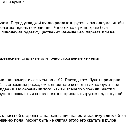
 и на кухнях.
сухим. Перед укладкой нужно раскатать рулоны линолеума, чтобы
полагают вдоль помещения. Чтоб линолеум по краю был
ь линолеума будет существенно меньше чем паркета или не
ревесные, стальные или точно строганные линейки.
и, например, с лезвием типа А2. Расход клея будет примерно
В1, с огромным расходом контактного клея для линолеума, при
идания. По окончании того, как вы всецело уложили, настил
нужно проколоть и снова полотно придавить грузом надвое дней.
с тыльной стороны, а на основание нанести мастику или клей, от
анию пола. Может быть не считая этого его скатать в рулон,