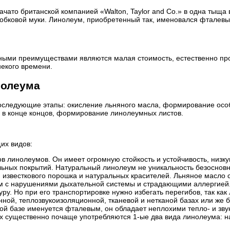
ато британской компанией «Walton, Taylor and Co.» в одна тыща 
 пробковой муки. Линолеум, приобретенный так, именовался фталев
ыми преимуществами являются малая стоимость, естественно прос
некого времени.
нолеума
последующие этапы: окисление льняного масла, формирование ос
 в конце концов, формирование линолеумных листов.
их видов:
в линолеумов. Он имеет огромную стойкость и устойчивость, низку
ьных покрытий. Натуральный линолеум не уникальность безоснов
, известкового порошка и натуральных красителей. Льняное масло
м с нарушениями дыхательной системы и страдающими аллергией. В
ру. Но при его транспортировке нужно избегать перегибов, так как
ной, теплозвукоизоляционной, тканевой и нетканой базах или же 
ой базе именуется фталевым, он обладает неплохими тепло- и зв
х существенно почаще употребляются 1-ые два вида линолеума: 