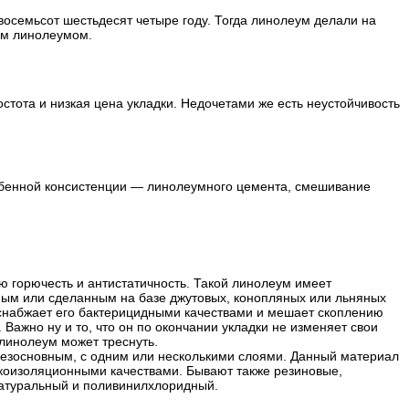
восемьсот шестьдесят четыре году. Тогда линолеум делали на
ым линолеумом.
тота и низкая цена укладки. Недочетами же есть неустойчивость
обенной консистенции — линолеумного цемента, смешивание
ю горючесть и антистатичность. Такой линолеум имеет
ным или сделанным на базе джутовых, конопляных или льняных
 снабжает его бактерицидными качествами и мешает скоплению
ажно ну и то, что он по окончании укладки не изменяет свои
 линолеум может треснуть.
безосновным, с одним или несколькими слоями. Данный материал
укоизоляционными качествами. Бывают также резиновые,
натуральный и поливинилхлоридный.