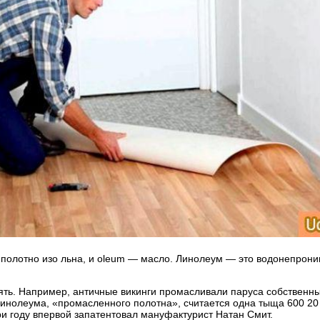
 полотно изо льна, и oleum — масло. Линолеум — это водонепрони
ять. Например, античные викинги промасливали паруса собственны
инолеума, «промасленного полотна», считается одна тыща 600 20 с
и году впервой запатентовал мануфактурист Натан Смит.