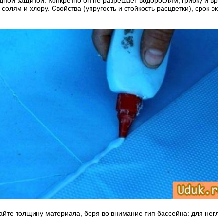
дной защитой. Конкретно он не разрешает водорослям, грибку и в
к солям и хлору. Свойства (упругость и стойкость расцветки), срок
айте толщину материала, беря во внимание тип бассейна: для нег