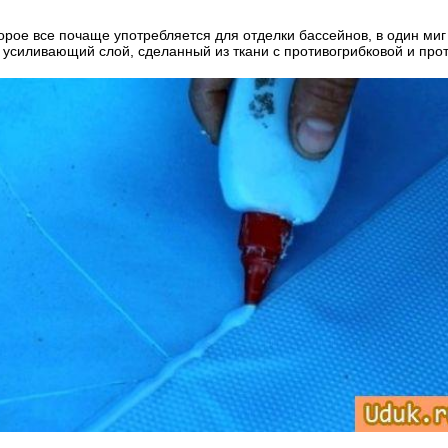
рое все почаще употребляется для отделки бассейнов, в один миг 
 усиливающий слой, сделанный из ткани с противогрибковой и про