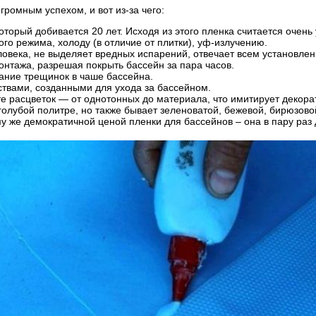
ромным успехом, и вот из-за чего:
орый добивается 20 лет. Исходя из этого пленка считается очен
о режима, холоду (в отличие от плитки), уф-излучению.
ловека, не выделяет вредных испарений, отвечает всем установле
нтажа, разрешая покрыть бассейн за пара часов.
ание трещинок в чаше бассейна.
ствами, созданными для ухода за бассейном.
 расцветок — от однотонных до материала, что имитирует декора
о голубой политре, но также бывает зеленоватой, бежевой, бирюзов
у же демократичной ценой пленки для бассейнов – она в пару раз 