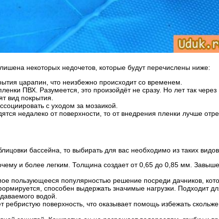
лишена некоторых недочетов, которые будут перечислены ниже:
рытия царапин, что неизбежно происходит со временем.
ленки ПВХ. Разумеется, это произойдёт не сразу. Но лет так через
ят вид покрытия.
ассоциировать с уходом за мозаикой.
дятся недалеко от поверхности, то от внедрения пленки лучше отр
лицовки бассейна, то выбирать для вас необходимо из таких видо
ему и более легким. Толщина создает от 0,65 до 0,85 мм. Завышен
мое пользующееся популярностью решение посреди дачников, кото
рмируется, способен выдержать значимые нагрузки. Подходит для 
даваемого водой.
т ребристую поверхность, что оказывает помощь избежать скольже