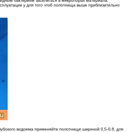
редным бактериям заселиться в микропорах материала,
 эксплуатации у для того чтоб полотнища выше приблизительно
лубокого водоема применяйте полотнище шириной 0,5-0,8, для