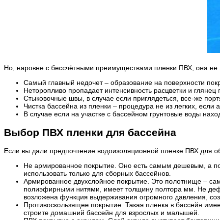
Но, наровне с бессчётными преимуществами пленки ПВХ, она не 
Самый главный недочет – образование на поверхности пок
Неторопливо пропадает интенсивность расцветки и глянец п
Стыковочные швы, в случае если приглядеться, все-же порт
Чистка бассейна из пленки – процедура не из легких, если 
В случае если на участке с бассейном грунтовые воды нахо
Выбор ПВХ пленки для бассейна
Если вы дали предпочтение водоизоляционной пленке ПВХ для об
Не армированное покрытие. Оно есть самым дешевым, а поч
использовать только для сборных бассейнов.
Армированное двухслойное покрытие. Это полотнище – са
полиэфирными нитями, имеет толщину полтора мм. Не дефо
возложена функция выдерживания огромного давления, соз
Противоскользящее покрытие. Такая пленка в бассейн имее
строите домашний бассейн для взрослых и малышей.