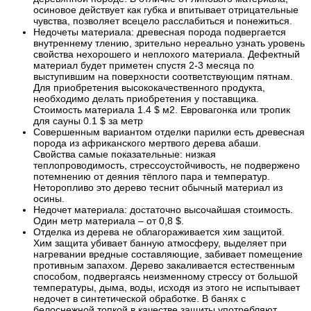
осиновое действует как губка и впитывает отрицательные
чувства, позволяет всецело расслабиться и понежиться.
Недочеты материала: древесная порода подвергается
внутреннему тлению, зрительно нереально узнать уровень
свойства нехорошего и неплохого материала. Дефектный
материал будет приметен спустя 2-3 месяца по
выступившим на поверхности соответствующим пятнам.
Для приобретения высококачественного продукта,
необходимо делать приобретения у поставщика.
Стоимость материала 1.4 $ м2. Евровагонка или тропик
для сауны 0.1 $ за метр
Совершенным вариантом отделки парилки есть древесная
порода из африканского мертвого дерева абаши.
Свойства самые показательные: низкая
теплопроводимость, стрессоустойчивость, не подвержено
потемнению от деяния тёплого пара и температур.
Неторопливо это дерево теснит обычный материал из
осины.
Недочет материала: достаточно высочайшая стоимость.
Один метр материала – от 0,8 $.
Отделка из дерева не облагораживается хим защитой.
Хим защита убивает банную атмосферу, выделяет при
нагревании вредные составляющие, забивает помещение
противным запахом. Дерево закаливается естественным
способом, подвергаясь неизменному стрессу от большой
температуры, дыма, воды, исходя из этого не испытывает
недочет в синтетической обработке. В банях с
белоснежной топкой в качестве защиты употребляют