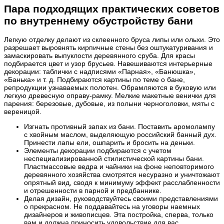
Пара подходящих практических советов
по внутреннему обустройству бани
Легкую отделку делают из склеенного бруса липы или ольхи. Это
разрешает выровнять кирпичные стены без оштукатуривания и
замаскировать выпуклости деревянного сруба. Для красы
подбирается цвет и узор брусьев. Навешиваются интерьерные
декорации: таблички с надписями «Парная», «Банюшка»,
«Банька» и т. д. Подбираются картины по теме о бане,
репродукции узнаваемых полотен. Обрамляются в буковую или
легкую древесную оправу-рамку. Мелкие макетные венички для
парения: березовые, дубовые, из полыни черноголовки, мяты с
вереницой.
Изгнать противный запах из бани. Поставить аромолампу
с хвойным маслом, выделяющую российский банный дух.
Принести лапы ели, ошпарить и бросить на деньки.
Элементы декорации подбираются с учетом
неспециализированной стилистической картины бани.
Пластмассовые ведра и чайники на фоне неповторимого
деревянного хозяйства смотрятся несуразно и уничтожают
опрятный вид, сводя к минимуму эффект расслабленности
и отрешенности в парной и предбаннике.
Делая дизайн, руководствуйтесь своими представлениями
о прекрасном. Не поддавайтесь на уговоры наемных
дизайнеров и живописцев. Эта постройка, сперва, только
вам и должна приносить удовольствие для вас.