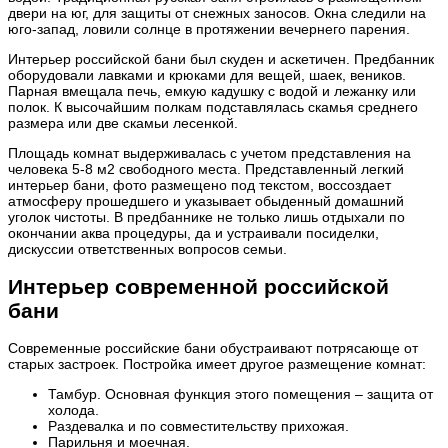
двери на юг, для защиты от снежных заносов. Окна следили на
юго-запад, ловили солнце в протяжении вечернего парения.
Интерьер российской бани был скуден и аскетичен. Предбанник
оборудовали лавками и крюками для вещей, шаек, веников.
Парная вмещала печь, емкую кадушку с водой и лежанку или
полок. К высочайшим полкам подставлялась скамья среднего
размера или две скамьи лесенкой.
Площадь комнат выдерживалась с учетом представления на
человека 5-8 м2 свободного места. Представленный легкий
интерьер бани, фото размещено под текстом, воссоздает
атмосферу прошедшего и указывает обыденный домашний
уголок чистоты. В предбаннике не только лишь отдыхали по
окончании аква процедуры, да и устраивали посиделки,
дискуссии ответственных вопросов семьи.
Интерьер современной российской
бани
Современные российские бани обустраивают потрясающе от
старых застроек. Постройка имеет другое размещение комнат:
Тамбур. Основная функция этого помещения – защита от
холода.
Раздевалка и по совместительству прихожая.
Парильня и моечная.