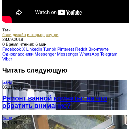
Теги
бани
дизайн
интерьер
снутри
28.09.2018
0
Время чтения: 6 мин.
Facebook
X
LinkedIn
Tumblr
Pinterest
Reddit
Вконтакте
Одноклассники
Messenger
Messenger
WhatsApp
Telegram
Viber
Читать следующую
Бани
05.11.2021
Ремонт ванной комнаты: на что
обратить внимание?
Бани
31.07.2021