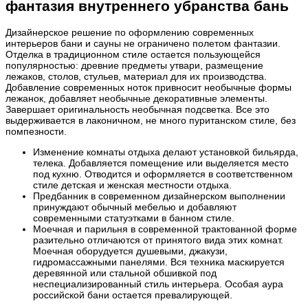
фантазия внутреннего убранства бань
Дизайнерское решение по оформлению современных
интерьеров бани и сауны не ограничено полетом фантазии.
Отделка в традиционном стиле остается пользующейся
популярностью: древние предметы утвари, размещение
лежаков, столов, стульев, материал для их производства.
Добавление современных ноток привносит необычные формы
лежанок, добавляет необычные декоративные элементы.
Завершает оригинальность необычная подсветка. Все это
выдерживается в лаконичном, не много пуританском стиле, без
помпезности.
Изменение комнаты отдыха делают установкой бильярда,
телека. Добавляется помещение или выделяется место
под кухню. Отводится и оформляется в соответственном
стиле детская и женская местности отдыха.
Предбанник в современном дизайнерском выполнении
принуждают обычный мебелью и добавляют
современными статуэтками в банном стиле.
Моечная и парильня в современной трактованной форме
разительно отличаются от принятого вида этих комнат.
Моечная оборудуется душевыми, джакузи,
гидромассажными панелями. Вся техника маскируется
деревянной или стальной обшивкой под
неспециализированный стиль интерьера. Особая аура
российской бани остается превалирующей.