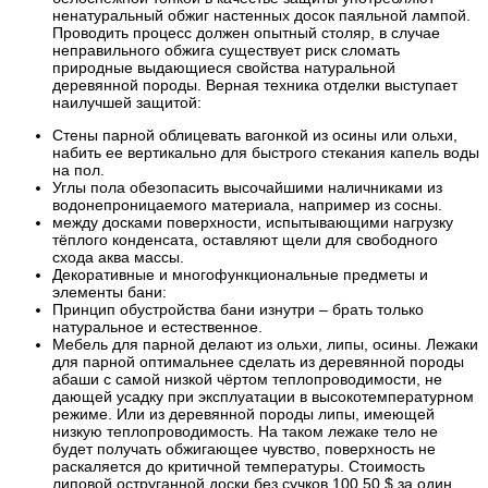
ненатуральный обжиг настенных досок паяльной лампой.
Проводить процесс должен опытный столяр, в случае
неправильного обжига существует риск сломать
природные выдающиеся свойства натуральной
деревянной породы. Верная техника отделки выступает
наилучшей защитой:
Стены парной облицевать вагонкой из осины или ольхи,
набить ее вертикально для быстрого стекания капель воды
на пол.
Углы пола обезопасить высочайшими наличниками из
водонепроницаемого материала, например из сосны.
между досками поверхности, испытывающими нагрузку
тёплого конденсата, оставляют щели для свободного
схода аква массы.
Декоративные и многофункциональные предметы и
элементы бани:
Принцип обустройства бани изнутри – брать только
натуральное и естественное.
Мебель для парной делают из ольхи, липы, осины. Лежаки
для парной оптимальнее сделать из деревянной породы
абаши с самой низкой чёртом теплопроводимости, не
дающей усадку при эксплуатации в высокотемпературном
режиме. Или из деревянной породы липы, имеющей
низкую теплопроводимость. На таком лежаке тело не
будет получать обжигающее чувство, поверхность не
раскаляется до критичной температуры. Стоимость
липовой оструганной доски без сучков 100 50 $ за один