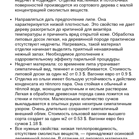
поверхностей производится из сортового дерева с малой
концентрацией смолистых веществ.
Направляться дать предпочтение липе. Она
характеризуется низкой плотностью. Это свойство не дает
дереву разогреться до критичной для визитёра
температуры и причинить вред открытой коже. Обработка
липовых досок легкая, на деревянной породе практически
отсутствуют недочеты. Нагреваясь, такой материал
отделки начинает выделять приятный ненавязчивый
нежный запах. Необходимое дополнение к
оздоровительному эффекту парильной процедуры.
Недочет материала: со временем липа утрачивает
симпатичный вид, темнеет и скоробливается. Стоимость
липовой доски за один м2 от 0.3 $. Вагонки евро от 0.9 $.
Отделка из ольхи имеет большую устойчивость к действию
конденсата из тёплого пара. Она стойкая к обычный и
тёплой воде, моющим щелочным и кислым растворам.
Легкая в обработке древесная порода сама ложится на
стенки и потолок. Малюсенькое количество сучков
выкладывается в опытных руках нехитрым симпатичным
узором. Очень длительно сохраняет симпатичный
внешний облик. Стоимость ольховой вагонки высшего
сорта создает за один м2 от 0.53 $. Вагонки евро без
сучков 1.18 $.
Все нужные свойства: низкая теплопроводимость,
отсутствие смолистых веществ, — принадлежат осиновой
деревянной породе. В отличие от липового материала,