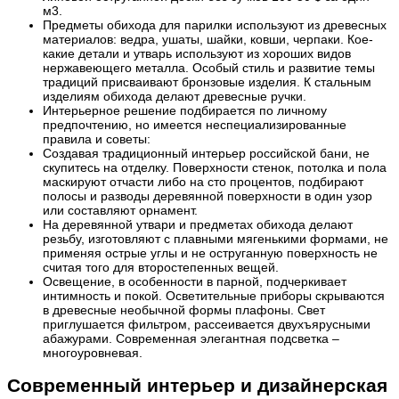
м3.
Предметы обихода для парилки используют из древесных
материалов: ведра, ушаты, шайки, ковши, черпаки. Кое-
какие детали и утварь используют из хороших видов
нержавеющего металла. Особый стиль и развитие темы
традиций присваивают бронзовые изделия. К стальным
изделиям обихода делают древесные ручки.
Интерьерное решение подбирается по личному
предпочтению, но имеется неспециализированные
правила и советы:
Создавая традиционный интерьер российской бани, не
скупитесь на отделку. Поверхности стенок, потолка и пола
маскируют отчасти либо на сто процентов, подбирают
полосы и разводы деревянной поверхности в один узор
или составляют орнамент.
На деревянной утвари и предметах обихода делают
резьбу, изготовляют с плавными мягенькими формами, не
применяя острые углы и не оструганную поверхность не
считая того для второстепенных вещей.
Освещение, в особенности в парной, подчеркивает
интимность и покой. Осветительные приборы скрываются
в древесные необычной формы плафоны. Свет
приглушается фильтром, рассеивается двухъярусными
абажурами. Современная элегантная подсветка –
многоуровневая.
Современный интерьер и дизайнерская