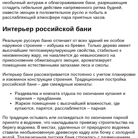
необычный антураж и облагораживание бани, разрешающие
сгладить гибельное действие напряженного ритма будней,
навести эмоции в положительное русло и побыть в
расслабляющей атмосфере пара приятных часов.
Интерьер российской бани
Реальную русскую баню отличает от всех зданий ее особое
наружное строение – избушка из бревен. Только дерево имеет
высочайшие теплоаккумулирующие свойства, стабильно к
неизменному жару, не накаляется до невыносимого на
прикосновение обжигающего эмоции, ароматизирует
помещение естественными запахами леса и смолы.
Интерьер бани рассматривается постоянно с учетом планировки
и изюминок конструкции строения. Традиционная постройка
российской бани – две смеждуные комнаты:
Раздевалка и комната отдыха по окончании купания и
парения – предбанник.
Жаркое помещение с высочайшей влажностью, где
купаются, парятся, расслабляются – парная.
По традиции остывать или охлаждаться по окончании парной
принято в водоеме, что накладывало привязку строительства на
берегу водоема. В местах, удаленных от природного водоема
ставили необыкновенную древесную кадку или бочку с холодной
водой. Традиционная русская баня строилась с размещением