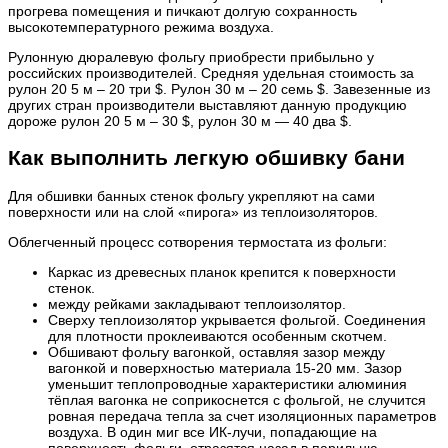
прогрева помещения и пичкают долгую сохранность
высокотемпературного режима воздуха.
Рулонную дюралевую фольгу приобрести прибыльно у
российских производителей. Средняя удельная стоимость за
рулон 20 5 м – 20 три $. Рулон 30 м – 20 семь $. Завезенные из
других стран производители выставляют данную продукцию
дороже рулон 20 5 м – 30 $, рулон 30 м — 40 два $.
Как выполнить легкую обшивку бани
Для обшивки банных стенок фольгу укрепляют на сами
поверхности или на слой «пирога» из теплоизоляторов.
Облегченный процесс сотворения термостата из фольги:
Каркас из древесных планок крепится к поверхности
стенок.
между рейками закладывают теплоизолятор.
Сверху теплоизолятор укрывается фольгой. Соединения
для плотности проклеиваются особенным скотчем.
Обшивают фольгу вагонкой, оставляя зазор между
вагонкой и поверхностью материала 15-20 мм. Зазор
уменьшит теплопроводные характеристики алюминия
тёплая вагонка не соприкоснется с фольгой, не случится
ровная передача тепла за счет изоляционных параметров
воздуха. В один миг все ИК-лучи, попадающие на
поверхность фольги, отразятся назад в парильню.