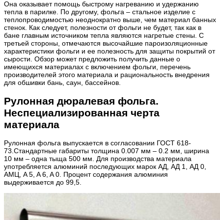
Она оказывает помощь быстрому нагреванию и удержанию
тепла в парилке. По другому, фольга – стальное изделие с
теплопроводимостью неоднократно выше, чем материал банных
стенок. Как следует, полезности от фольги не будет, так как в
бане главным источником тепла являются нагретые стены. С
третьей стороны, отмечаются высочайшие пароизоляционные
характеристики фольги и ее полезность для защиты покрытий от
сырости. Обзор может предложить получить данные о
имеющихся материалах с включением фольги, перечень
производителей этого материала и рациональность внедрения
для обшивки бань, саун, бассейнов.
Рулонная дюралевая фольга.
Неспециализированная черта
материала
Рулонная фольга выпускается в согласовании ГОСТ 618-
73.Стандартные габариты толщина 0.007 мм – 0.2 мм, ширина
10 мм – одна тыща 500 мм. Для производства материала
употребляется алюминий последующих марок AД, AД 1, AД 0,
AMЦ, A 5, A 6, A 0. Процент содержания алюминия
выдерживается до 99,5.