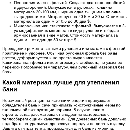
Пенополиэтилен с фольгой. Создают два типа однобокий
и двухсторонний. Выпускается в рулонах. Толщина
материала 20-100 мм, ширина одна тыща мм или одна
тыща двести мм. Метраж рулона 20 5 м и 30 м. Стоимость
материала за один м от 0.6 до 30 два $.
Минеральная или стекловата с фольгой. Выпускается в 2-
ух модификациях мягенькая в виде рулонов и твёрдая
армированная в виде матов. Стоимость материала за
один м – от один до 30 четыре $.
Проведение ремонта ватными рулонами или матами с фольгой
практичнее и удобнее. Обычная рулонная фольга без базы
рвется, деформируется и не просто выравнивается.
Кашированная фольга имеет огромную стойкость, но ужаснее
переносит огромную температуру, чем рулонный материал без
базы.
Какой материал лучше для утепления
бани
Неизменный рост цен на источники энергии принуждает
обладателей бань и саун принимать конструктивные меры по
экономичной эксплуатации парилки. В случае нового
строительства рассматривают внедрение материалов с
теплосберегающими качествами. Для древесных бань довольно
подобрать натуральную древесную породу и не делать отделку.
Защита от утрат тепла производится для бань из кирпича,