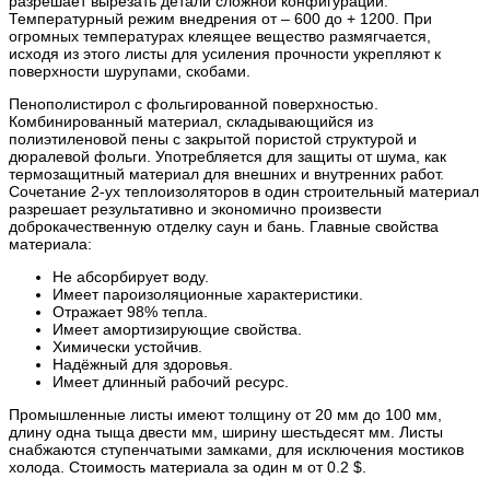
разрешает вырезать детали сложной конфигурации.
Температурный режим внедрения от – 600 до + 1200. При
огромных температурах клеящее вещество размягчается,
исходя из этого листы для усиления прочности укрепляют к
поверхности шурупами, скобами.
Пенополистирол с фольгированной поверхностью.
Комбинированный материал, складывающийся из
полиэтиленовой пены с закрытой пористой структурой и
дюралевой фольги. Употребляется для защиты от шума, как
термозащитный материал для внешних и внутренних работ.
Сочетание 2-ух теплоизоляторов в один строительный материал
разрешает результативно и экономично произвести
доброкачественную отделку саун и бань. Главные свойства
материала:
Не абсорбирует воду.
Имеет пароизоляционные характеристики.
Отражает 98% тепла.
Имеет амортизирующие свойства.
Химически устойчив.
Надёжный для здоровья.
Имеет длинный рабочий ресурс.
Промышленные листы имеют толщину от 20 мм до 100 мм,
длину одна тыща двести мм, ширину шестьдесят мм. Листы
снабжаются ступенчатыми замками, для исключения мостиков
холода. Стоимость материала за один м от 0.2 $.