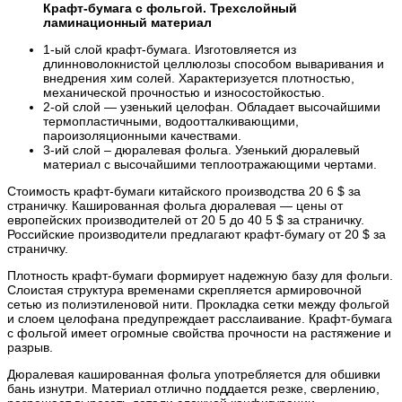
Крафт-бумага с фольгой. Трехслойный
ламинационный материал
1-ый слой крафт-бумага. Изготовляется из
длинноволокнистой целлюлозы способом вываривания и
внедрения хим солей. Характеризуется плотностью,
механической прочностью и износостойкостью.
2-ой слой — узенький целофан. Обладает высочайшими
термопластичными, водоотталкивающими,
пароизоляционными качествами.
3-ий слой – дюралевая фольга. Узенький дюралевый
материал с высочайшими теплоотражающими чертами.
Стоимость крафт-бумаги китайского производства 20 6 $ за
страничку. Кашированная фольга дюралевая — цены от
европейских производителей от 20 5 до 40 5 $ за страничку.
Российские производители предлагают крафт-бумагу от 20 $ за
страничку.
Плотность крафт-бумаги формирует надежную базу для фольги.
Слоистая структура временами скрепляется армировочной
сетью из полиэтиленовой нити. Прокладка сетки между фольгой
и слоем целофана предупреждает расслаивание. Крафт-бумага
с фольгой имеет огромные свойства прочности на растяжение и
разрыв.
Дюралевая кашированная фольга употребляется для обшивки
бань изнутри. Материал отлично поддается резке, сверлению,