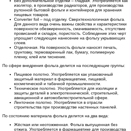
Без дополнительной отделки – гладкая. Употребляется как
изолятор, в производстве радиаторов, для производства
рулонной бытовой фольги и контейнеров для хранения
пищевых товаров.
Converter foil – под отделку. Сверхтехнологичная фольга.
Для данного вида очень важны свойства и характеристики
поверхности обезжиренность, смачиваемость, отсутствие
провисаний и складок, пористость. Соблюдение этих черт
упрощает следующее нанесение на фольгу укрывающих
слоев.
Отделочная. На поверхность фольги наносят печать,
грунтовку, термоваренный лак, бумагу, полимерную
пленку, клей или тиснение.
По сфере внедрения фольга делится на последующие группы:
Пищевое полотно. Употребляется как упаковочный
защитный материал в фармацевтике, пищевой,
косметической и табачной промышленности.
Техническое полотно. Употребляется для изоляции и
защиты деталей в электротехнической, строительной,
авиационной и автомобилестроительной сфере.
Ленточное полотно. Употребляется в отрасли
строительства при производстве настенных панелей.
По состоянию материала фольга делится на два вида:
Жёсткая или неотожженная. Фольга выпущенная без
отжига. Употребляется в фармацевтике для производства