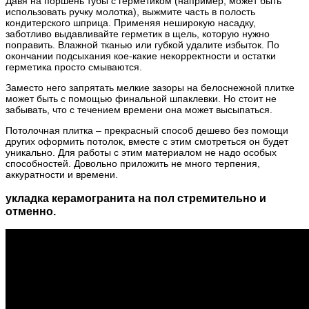
Давя на поршень тубы с герметиком (например, может быть
использовать ручку молотка), выжмите часть в полость
кондитерского шприца. Применяя неширокую насадку,
заботливо выдавливайте герметик в щель, которую нужно
поправить. Влажной тканью или губкой удалите избыток. По
окончании подсыхания кое-какие некорректности и остатки
герметика просто смываются.
Заместо него запрятать мелкие зазоры на белоснежной плитке
может быть с помощью финальной шпаклевки. Но стоит не
забывать, что с течением времени она может высыпаться.
Потолочная плитка – прекрасный способ дешево без помощи
других оформить потолок, вместе с этим смотреться он будет
уникально. Для работы с этим материалом не надо особых
способностей. Довольно приложить не много терпения,
аккуратности и времени.
укладка керамогранита на пол стремительно и
отменно.