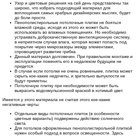
Узор и цветовые решения на сей день представлены так
широко, что избрать подходящий материал для
воплощения самых храбрых дизайнерских мыслях, будет
до боли просто.
Пенополистирольные потолочные плитки не бояться
влажной среды, исходя из этого их может быть
использовать во влажных помещениях. Но необходимо
устраивать доброкачественную вентиляционную систему,
в неприятном случае влага, которая может попасть под
покрытие через микрозазоры между элементами,
спровоцирует развитие грибка.
Данный материал долговечен. При правильном монтаже и
эксплуатации поменять его в недалеком будущем не
придется.
В случае если потолки не очень ровненькие, плитка может
скрыть кое-какие недочеты, и зрительно выпуклости не
будут приметны.
Потолочную плитку при необходимости может быть
выкрасить водоэмульсионной краской в хотимый цвет.
Имеется у этого материала не считая этого кое-какие
негативные черты:
Отдельные виды потолочных плиток (в особенности
цветные варианты) подвержены действию солнечного
света.
Для потолков оформленных пенополистирольной плиткой
нужен особый подход в вопросе освещенности. Здесь