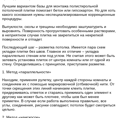
Лучшим вариантом базы для монтажа полистирольной
потолочной плитки помогает бетон или гипсокартон. Но для хоть
какого основания нужны неспециализированные коррекционные
процедуры.
Выпуклости, сколы и трещины необходимо заштукатурить и
выровнять. Поверхность прогрунтовать особенными растворами,
в неприятном случае плитка не закрепиться на некрепкой
поверхности и отпадет.
Последующий шаг – разметка потолка. Имеется пара схем
укладки плитки без швов. Главное их отличие – укладка
параллельно стенам или под углом. Не считая этого может быть
затевать установка плиток от центра комнаты или от одной из
стену. Определившись с принципом, приступаем разметке.
1. Метод «параллельности»
Находим, применяя рулетку, центр каждой стороны комнаты и
соединяем их с помощью маркировочной (отбивочной) нити. От
точки скрещения этих линий начинаем клеить плитки,
придерживаясь отметок и стараясь прижимать один элемент к
другому как может быть плотнее, чтобы шов был менее
приметен. В случае если работа выполнена правильно, все
углы, соединения, рисунки совпадают, потолок будет смотреться
цельно.
2. Метод «наискосок»