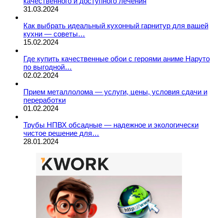
качественного и доступного лечения
31.03.2024
Как выбрать идеальный кухонный гарнитур для вашей
кухни — советы…
15.02.2024
Где купить качественные обои с героями аниме Наруто
по выгодной…
02.02.2024
Прием металлолома — услуги, цены, условия сдачи и
переработки
01.02.2024
Трубы НПВХ обсадные — надежное и экологически
чистое решение для…
28.01.2024