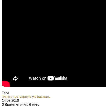
Теги
плитку
тротуарную
укладывать
14.03.2019
0
Время чтения: 6 мин.