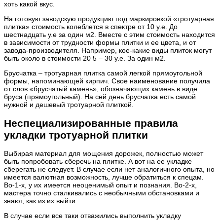
хоть какой вкус.
На готовую заводскую продукцию под маркировкой «тротуарная
плитка» стоимость колеблется в спектре от 10 у.е. До
шестнадцать у.е за один м2. Вместе с этим стоимость находится
в зависимости от трудности формы плитки и ее цвета, и от
завода-производителя. Например, кое-какие виды плиток могут
быть около в стоимости 20 5 – 30 у.е. За один м2.
Брусчатка – тротуарная плитка самой легкой прямоугольной
формы, напоминающей кирпич. Свое наименование получила
от слов «брусчатый камень», обозначающих камень в виде
бруса (прямоугольный). На сей день брусчатка есть самой
нужной и дешевый тротуарной плиткой.
Неспециализированные правила
укладки тротуарной плитки
Выбирая материал для мощения дорожек, полностью может
быть попробовать сберечь на плитке. А вот на ее укладке
сберегать не следует. В случае если нет аналогичного опыта, но
имеется валютная возможность, лучше обратиться к спецам.
Во-1-х, у их имеется неоценимый опыт и познания. Во-2-х,
мастера точно сталкивались с необычными обстановками и
знают, как из их выйти.
В случае если все таки отважились выполнить укладку