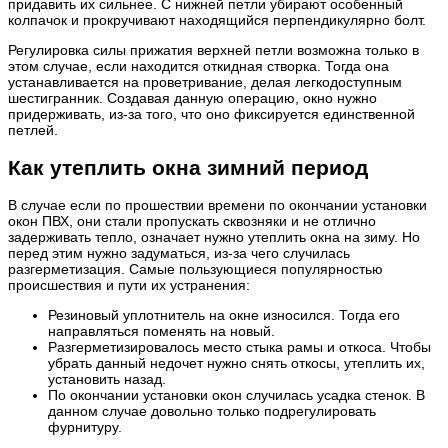
придавить их сильнее. С нижней петли убирают особенный
колпачок и прокручивают находящийся перпендикулярно болт.
Регулировка силы прижатия верхней петли возможна только в
этом случае, если находится откидная створка. Тогда она
устанавливается на проветривание, делая легкодоступным
шестигранник. Создавая данную операцию, окно нужно
придерживать, из-за того, что оно фиксируется единственной
петлей.
Как утеплить окна зимний период
В случае если по прошествии времени по окончании установки
окон ПВХ, они стали пропускать сквозняки и не отлично
задерживать тепло, означает нужно утеплить окна на зиму. Но
перед этим нужно задуматься, из-за чего случилась
разгерметизация. Самые пользующиеся популярностью
происшествия и пути их устранения:
Резиновый уплотнитель на окне износился. Тогда его
направляться поменять на новый.
Разгерметизировалось место стыка рамы и откоса. Чтобы
убрать данный недочет нужно снять откосы, утеплить их,
установить назад.
По окончании установки окон случилась усадка стенок. В
данном случае довольно только подрегулировать
фурнитуру.