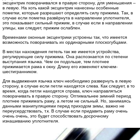
эксцентрик поворачивался в правую сторону, для уменьшения –
в левую. На хоть какой эксцентрик нанесены особенные
пометки, которые разрешают определять силу прижима. Так, в
случае если пометка развёрнута в направлении уплотнителя,
это показывает сильный прижим, в случае если в направлении
улицы, как следует, прижим ослаблен.
Временами оконные эксцентрики устроены так, что имеется
возможность поворачивать их ординарными плоскогубцами.
В местах нахождения петель так же имеется устройства,
регулирующие силу прижима. Она распознается по степени
выступания язычка. Чем он подольше, тем плотнее
прижимается рама к окну. Длину его изменяют ключем-
шестигранником.
Для выдвижения язычка ключ необходимо развернуть в левую
сторону, в случае если петли находятся слева. Как следует, в то
время, когда петли находятся справа, ключ направляться
поворачивать в правую сторону. Оптимальнее зимний период
плотнее прижимать раму, а летом не сильный. Но, занимаясь
данными манипуляциями перед приходом зимы, важно не
переусердствовать, т.к. В случае если придавить раму очень
очень очень, это будет способствовать досрочному
изнашиванию уплотнителя.