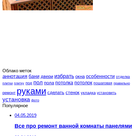
Облако меток
избрать
аннотация
особенности
бани
двери
окна
отделка
пол
потолка
пола
потолок
под
пошаговая
плитки
плитку
правильно
руками
сделать
стенок
укладка
ремонт
установить
установка
фото
Популярное
04.05.2019
Все про ремонт ванной комнаты панелями