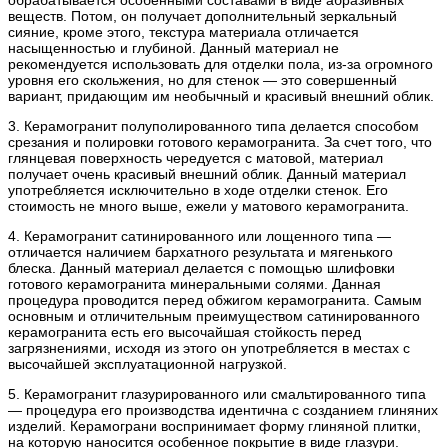
обрабатывается особенными составами в виде абразивных
веществ. Потом, он получает дополнительный зеркальный
сияние, кроме этого, текстура материала отличается
насыщенностью и глубиной. Данный материал не
рекомендуется использовать для отделки пола, из-за огромного
уровня его скольжения, но для стенок — это совершенный
вариант, придающим им необычный и красивый внешний облик.
3. Керамогранит полуполированного типа делается способом
срезания и полировки готового керамогранита. За счет того, что
глянцевая поверхность чередуется с матовой, материал
получает очень красивый внешний облик. Данный материал
употребляется исключительно в ходе отделки стенок. Его
стоимость не много выше, ежели у матового керамогранита.
4. Керамогранит сатинированного или лощенного типа —
отличается наличием бархатного результата и мягенького
блеска. Данный материал делается с помощью шлифовки
готового керамогранита минеральными солями. Данная
процедура проводится перед обжигом керамогранита. Самым
основным и отличительным преимуществом сатинированного
керамогранита есть его высочайшая стойкость перед
загрязнениями, исходя из этого он употребляется в местах с
высочайшей эксплуатационной нагрузкой.
5. Керамогранит глазурированного или смальтированного типа
— процедура его производства идентична с созданием глиняних
изделий. Керамограни воспринимает форму глиняной плитки,
на которую наносится особенное покрытие в виде глазури.