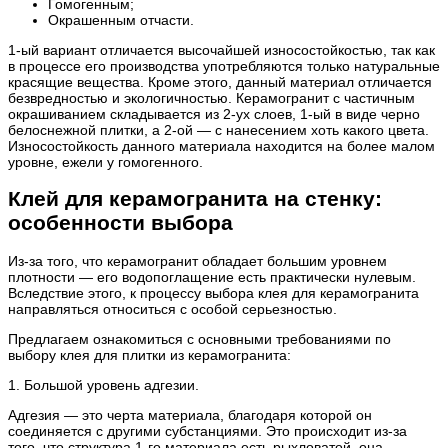
Гомогенным;
Окрашенным отчасти.
1-ый вариант отличается высочайшей износостойкостью, так как
в процессе его производства употребляются только натуральные
красящие вещества. Кроме этого, данный материал отличается
безвредностью и экологичностью. Керамогранит с частичным
окрашиванием складывается из 2-ух слоев, 1-ый в виде черно
белоснежной плитки, а 2-ой — с нанесением хоть какого цвета.
Износостойкость данного материала находится на более малом
уровне, ежели у гомогенного.
Клей для керамогранита на стенку:
особенности выбора
Из-за того, что керамогранит обладает большим уровнем
плотности — его водопоглащение есть практически нулевым.
Вследствие этого, к процессу выбора клея для керамогранита
направляться относиться с особой серьезностью.
Предлагаем ознакомиться с основными требованиями по
выбору клея для плитки из керамогранита:
1. Большой уровень адгезии.
Адгезия — это черта материала, благодаря которой он
соединяется с другими субстанциями. Это происходит из-за
того, что структура 1-го материала есть рыхловатой, она