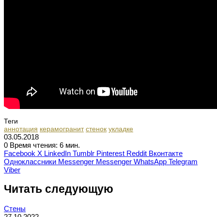
Теги
аннотация
керамогранит
стенок
укладке
03.05.2018
0
Время чтения: 6 мин.
Facebook
X
LinkedIn
Tumblr
Pinterest
Reddit
Вконтакте
Одноклассники
Messenger
Messenger
WhatsApp
Telegram
Viber
Читать следующую
Стены
27.10.2022