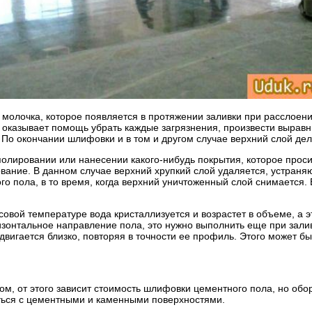
о молочка, которое появляется в протяжении заливки при расслоен
а оказывает помощь убрать каждые загрязнения, произвести выра
. По окончании шлифовки и в том и другом случае верхний слой де
олировании или нанесении какого-нибудь покрытия, которое проси
вание. В данном случае верхний хрупкий слой удаляется, устран
го пола, в то время, когда верхний уничтоженный слой снимается.
овой температуре вода кристаллизуется и возрастет в объеме, а э
ризонтальное направление пола, это нужно выполнить еще при зал
двигается близко, повторяя в точности ее профиль. Этого может бы
, от этого зависит стоимость шлифовки цементного пола, но обо
ться с цементными и каменными поверхностями.