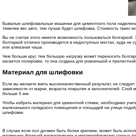
Бывалые шлифовальные машинки для цементного пола наделены р
тяжелее вес авто, тем лучше будет шлифовка. Стоимость таких 
Вы не считая этого имеете возможность пользоваться болгаркой
болгаркой отлично производится в недоступных местах, куда не 
или алмазная чаша.
Чем больше круг, тем большую нагрузку может переносить болгарк
касается полировки, то она создана для ровненькой и прелестно
Материал для шлифовки
Если вы желаете взять высококачественный результат, не следует
зависимости от марки, возраста покрытия и заполнителей. Слой м
больше 5 мм.
Чтобы избрать материал для цементной стяжки, необходимо учит
малеханького складского помещения и площадей на улице подой
шлифовки.
В случае если пол должен быть более крепким, может быть исп
маленьких фракций магматических и метаморфических горных пор