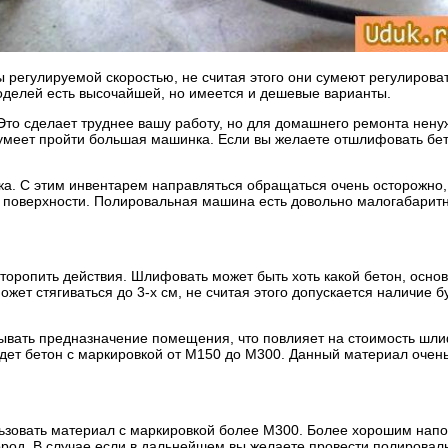
егулируемой скоростью, не считая этого они сумеют регулировать
моделей есть высочайшей, но имеется и дешевые варианты.
. Это сделает труднее вашу работу, но для домашнего ремонта не
сумеет пройти большая машинка. Если вы желаете отшлифовать бет
а. С этим инвентарем направляться обращаться очень осторожно, т
й поверхности. Полировальная машина есть довольно малогабаритн
 торопить действия. Шлифовать может быть хоть какой бетон, осно
ожет стягиваться до 3-х см, не считая этого допускается наличие 
ывать предназначение помещения, что повлияет на стоимость шли
дет бетон с маркировкой от М150 до М300. Данный материал очен
ользовать материал с маркировкой более М300. Более хорошим на
од. В случае если в дальнейшем вы желаете провести полироваль