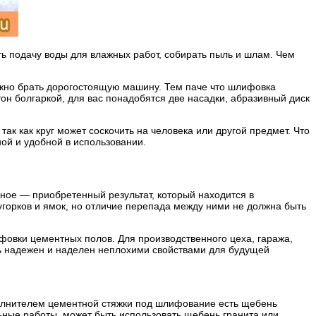
 подачу воды для влажных работ, собирать пыль и шлам. Чем
нужно брать дорогостоящую машину. Тем паче что шлифовка
он болгаркой, для вас понадобятся две насадки, абразивный диск
ак как круг может соскочить на человека или другой предмет. Что
ой и удобной в использовании.
вное — приобретенный результат, который находится в
бугорков и ямок, но отличие перепада между ними не должна быть
фовки цементных полов. Для производственного цеха, гаража,
ь надежен и наделен неплохими свойствами для будущей
полнителем цементной стяжки под шлифование есть щебень
ные работы, может быть использовать щебень гранита или