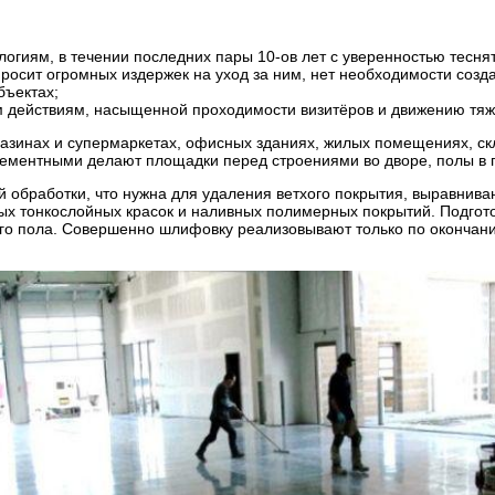
гиям, в течении последних пары 10-ов лет с уверенностью тесн
росит огромных издержек на уход за ним, нет необходимости созда
бъектах;
 хим действиям, насыщенной проходимости визитёров и движению тя
нах и супермаркетах, офисных зданиях, жилых помещениях, склад
цементными делают площадки перед строениями во дворе, полы в г
обработки, что нужна для удаления ветхого покрытия, выравниван
ых тонкослойных красок и наливных полимерных покрытий. Подгот
го пола. Совершенно шлифовку реализовывают только по окончани